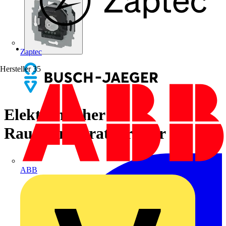
Zaptec
Hersteller
35
Elektronischer
Raumtemperaturregler
ABB