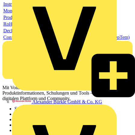
Instructions and Manuals (InsMan)
Montage- und Betriebsanleitung
Product data sheet
RoHS Declaration (RoHSInformation)
Declaration of Conformity - CE (DecConCe)
Conflict Minerals Reporting Template (CMRT) (ConMinRepTem)
Mit Voltimum erhalten Elektrofachkräfte Zugang zu Branchennews,
Produktinformationen, Schulungen und Tools – alles auf einer
digitalen Plattform und Community.
Alexander Bürkle GmbH & Co. KG
Sitemap
Startseite
News
Akademie
Produktsuche