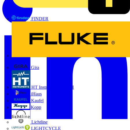
FINDER
FLUKE
Gira
HT Instruments GmbH
iHaus
Kaufel
Kopp
Lichtline
LIGHTCYCLE