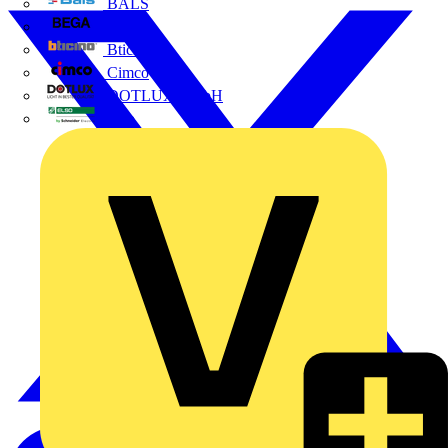
BALS
Bega
Bticino
Cimco
DOTLUX GmbH
Elso