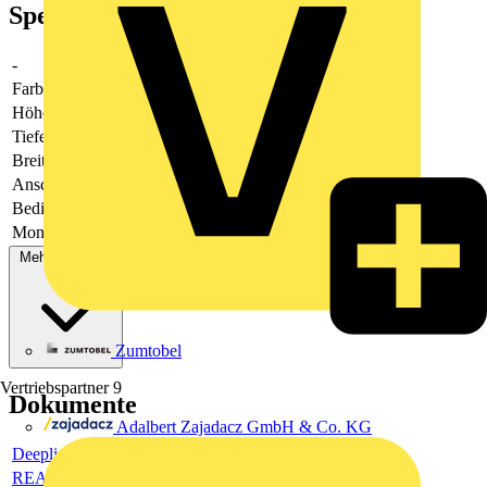
Spezifikationen
-
-
Farbe
-
Höhe
71
Tiefe
43
Breite
71
Anschluss
-
Bedienung
-
Montageart
Unterputz
Mehr anzeigen
Zumtobel
Vertriebspartner
9
Dokumente
Adalbert Zajadacz GmbH & Co. KG
Deeplink product page
REACH Declaration (ReachDeclaration)