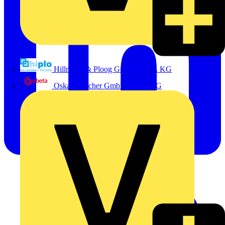
Hillmann & Ploog GmbH & Co. KG
Oskar Böttcher GmbH & Co. KG