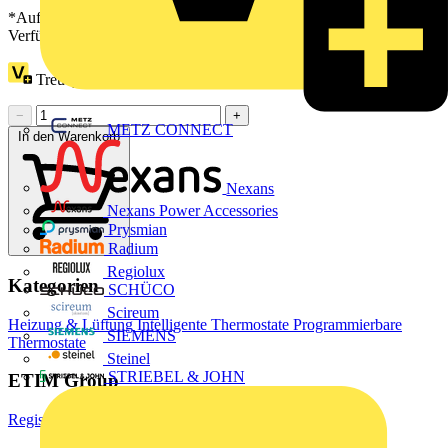
*Auf Anfrage verfügbar - bitte in den Warenkorb legen, um
Verfügbarkeit zu prüfen
Treuepunkte:
2
−
+
METZ CONNECT
In den Warenkorb
Nexans
Nexans Power Accessories
Prysmian
Radium
Regiolux
Kategorien
SCHÜCO
Scireum
Heizung & Lüftung
Intelligente Thermostate
Programmierbare
SIEMENS
Thermostate
Steinel
STRIEBEL & JOHN
ETIM Group
Registrierende und verarbeitende Feldgeräte