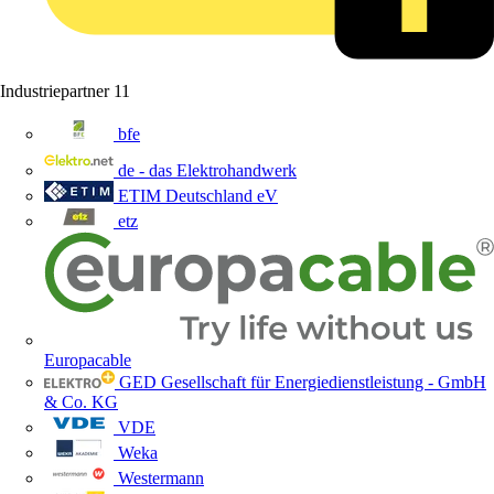
Industriepartner
11
bfe
de - das Elektrohandwerk
ETIM Deutschland eV
etz
Europacable
GED Gesellschaft für Energiedienstleistung - GmbH
& Co. KG
VDE
Weka
Westermann