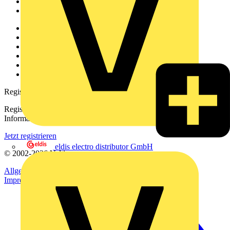
Partner
Voltimum+
Weitere Links
Über uns
Kontakt
Downloadbereich (PDFs)
Häufig gestellte Fragen
voltimum.com
Registrierung
Registrieren Sie sich kostenlos und erhalten Sie stets aktuelle
Informationen aus der Elektroindustrie.
Jetzt registrieren
eldis electro distributor GmbH
© 2002-
2026
Voltimum
Allgemeine Geschäftsbedingungen
Datenschutzerklärung
Impressum