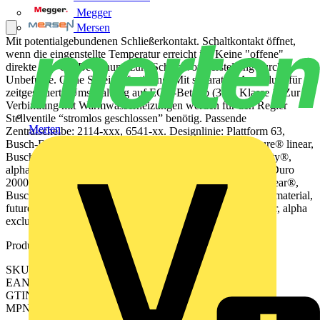
Megger
Mersen
Mit potentialgebundenen Schließerkontakt. Schaltkontakt öffnet,
wenn die eingenstellte Temperatur erreicht ist. Keine "offene"
direkte Vor-Ort-Bedienung zum Schutz vor Verstellung durch
Unbefugte. Ohne Spreizbefestigung. Mit separatem Anschluss für
zeitgesteuerte Umschaltung auf ECO-Betrieb (3K). Klasse 1. Zur
Verbindung mit Warmwasserheizungen werden für den Regler
Stellventile “stromlos geschlossen” benötig. Passende
Merten
Zentralscheibe: 2114-xxx, 6541-xx. Designlinie: Plattform 63,
Busch-Duro 2000® SI, Reflex SI, Busch-art linear®, future® linear,
Busch-axcent®, solo®, pur edelstahl, carat®, Busch-dynasty®,
alpha Designlinie Variante: Busch-Duro 2000® SI, Busch-Duro
2000® SI Linear, Reflex SI, Reflex SI Linear, Busch-art linear®,
Busch-art linear® - mit Dekorring, Busch-art linear® - Echtmaterial,
future®, future® linear, Busch-axcent®, Busch-axcent® pur, alpha
exclusive®, alpha nea®
Produktkennzeichen
SKU: 2CKA001032A0541
EAN: 4011395348185
GTIN: 4011395348185
MPN: 1094 UOR-101