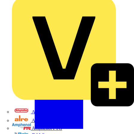
Adaptaflex
Alre
Amphenol FTG