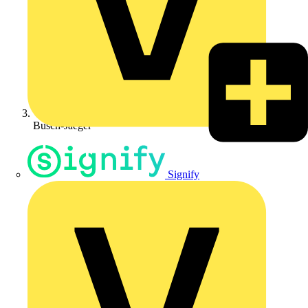
Busch-Jaeger
Signify