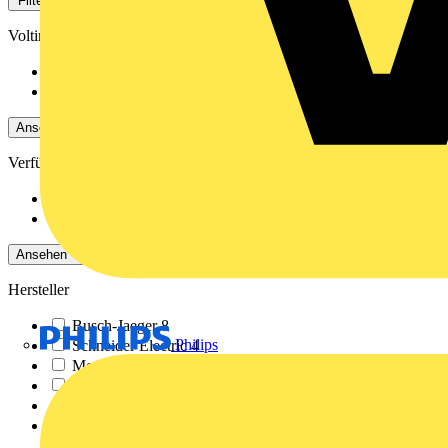
Filter
Schließen
Voltimum+ Treueprogramm
Nein
361
Ja
66
Ansehen -4 Mehr
Verfügbarkeit
Verfügbar
312
Nicht verfügbar
115
Ansehen -4 Mehr
Hersteller
Busch-Jaeger
8
Philips
Schneider Electric
4
Merten
36
Elso
18
JUNG
32
Alre
189