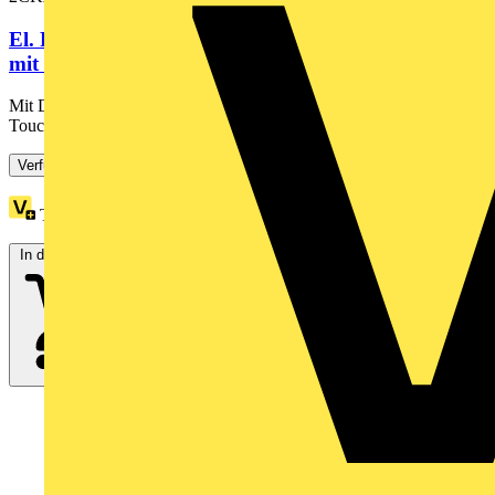
El. Raumtemperaturregler-Einsatz Heizen/Kühlen
mit Sollwert-Anzeige,...
Mit Display, Bluetooth. Manuelle Vor-Ort-Bedienung über 6-Tasten
Touchbedienung. Vor-Ort-Bedienung sperrbar. Lokale...
Verfügbar: 2 Händler
Treuepunkte:
4
In den Warenkorb