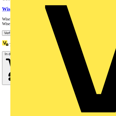
Wiser Raumthermostat mit Display
Wiser Raumthermostat regelt die Soll-Temperatur innerhalb einer
Wiser-Heizungssteuerung (Zigbee). Flexible...
Verfügbar: 3 Händler
Treuepunkte:
88
In den Warenkorb