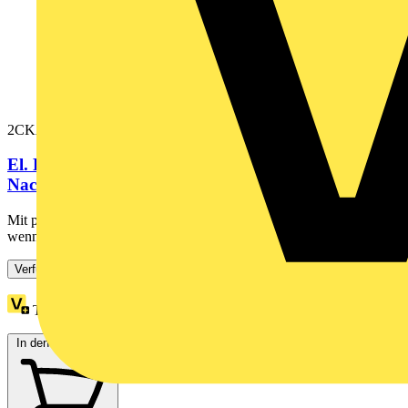
2CKA001032A0524
El. Raumtemperaturregler-Einsatz mit
Nachtabsenkung, mit Drehregler 230 V...
Mit potentialgebundenen Schließerkontakt. Schaltkontakt öffnet,
wenn die eingestellte Temperatur erreicht ist. Ohne...
Verfügbar: 3 Händler
Treuepunkte:
2
In den Warenkorb