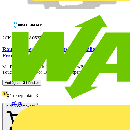
2CKA001032A0533
Raumtemperaturregler Einsatz "Schließer",
Fernfühler mit Display Bluetooth
Mit Display, Bluetooth. Manuelle Vor-Ort-Bedienung über 6-Tasten
Touchbedienung. Vor-Ort-Bedienung sperrbar....
Verfügbar: 3 Händler
Treuepunkte:
3
Wago
In den Warenkorb