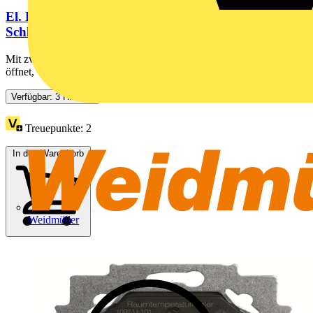
El. Raumtemperaturregler-Einsatz Heizen/Kühlen 2
Schließer mit Umschaltung
Mit zwei potentialgebunden Schließerkontakten. Schaltkontakt
öffnet, wenn die eingestellte Temperatur erreicht ist....
Verfügbar: 3 Händler
Treuepunkte:
2
In den Warenkorb
Weidmüller