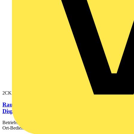
2CKA001032A0537
Raumtemperaturregler Einsatz 24V "Schließer" mit
Display Bluetooth
Betriebsspannung: 24 V AC Mit Display, Bluetooth. Manuelle Vor-
Ort-Bedienung über 6-Tasten Touchbedienung....