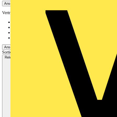
Ansehen 4 Mehr
Vertriebspartner
Rexel
379
Adalbert Zajadacz Gm...
338
Emil Löffelhardt Gmb...
247
Oskar Böttcher GmbH...
154
Ansehen -2 Mehr
Sortieren nach:
Relevanz
Verfügbarkeit
V+ Punkte
Relevanz