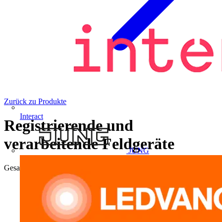
Zurück zu Produkte
Interact
Registrierende und
verarbeitende Feldgeräte
JUNG
Gesamtergebnisse
427