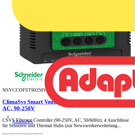
NSYCCOFST90250V
ClimaSys Smart Ventilation - Filterstat Controller,
AC, 90-250V
CSVS Filterstat Controller (90-250V, AC, 50/60Hz). 4 Anschlüsse
Adaptaflex
für Sensoren und Thermal Hubs (zur Newzwerkerweiterung...