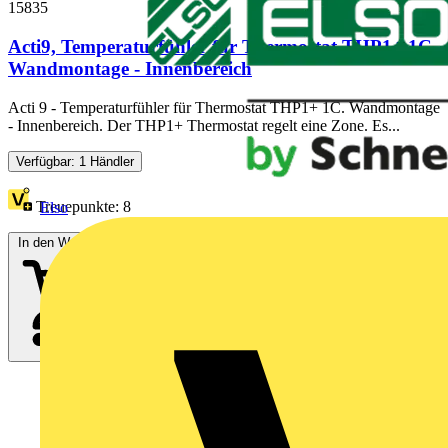
15835
Acti9, Temperaturfühler für Thermostat THP1+ 1C,
Wandmontage - Innenbereich
Acti 9 - Temperaturfühler für Thermostat THP1+ 1C. Wandmontage
- Innenbereich. Der THP1+ Thermostat regelt eine Zone. Es...
Verfügbar: 1 Händler
Treuepunkte:
8
Elso
In den Warenkorb