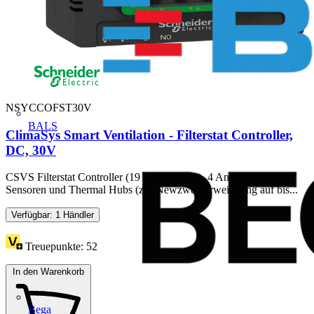
NSYCCOFST30V
BALS
ClimaSys Smart Ventilation - Filterstat Controller,
DC, 30V
CSVS Filterstat Controller (19 bis 30V, DC). 4 Anschlüsse für
Sensoren und Thermal Hubs (zur Newzwerkerweiterung auf bis...
Verfügbar: 1 Händler
Treuepunkte:
52
In den Warenkorb
Bega