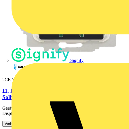
Signify
2CKA001032A0535
El. Raumtemperaturregler-Einsatz mit Display mit
Sollwert-Anzeige, Timer...
Geräuschloses Schalten durch elektronischen Transistorausgang. Mit
Display, Bluetooth. Manuelle Vor-Ort-Bedienung über...
Verfügbar: 3 Händler