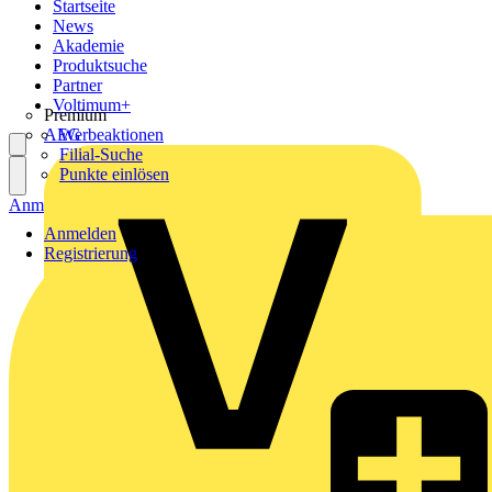
Startseite
News
Akademie
Produktsuche
Partner
Voltimum+
Premium
AEG
Werbeaktionen
Filial-Suche
Punkte einlösen
Anmelden
Registrierung
Anmelden
Registrierung