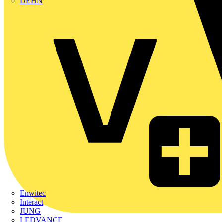
DEHN
Enwitec
Interact
JUNG
LEDVANCE