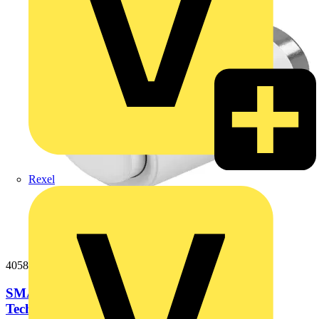
Rexel
4058075846289
SMART+ Heizkörperthermostat mit WiFi-
Technologie