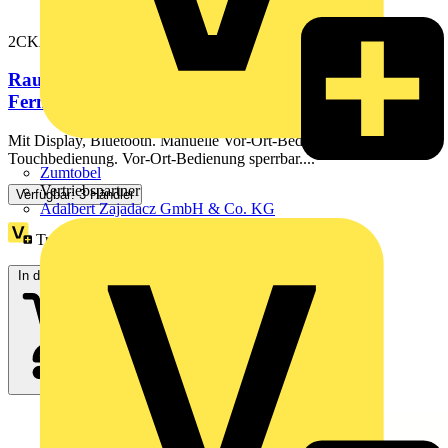
2CKA001032A0533
Raumtemperaturregler Einsatz "Schließer",
Fernfühler mit Display Bluetooth
Mit Display, Bluetooth. Manuelle Vor-Ort-Bedienung über 6-Tasten
Touchbedienung. Vor-Ort-Bedienung sperrbar....
Zumtobel
Vertriebspartner
Verfügbar: 3 Händler
Adalbert Zajadacz GmbH & Co. KG
Treuepunkte:
3
In den Warenkorb