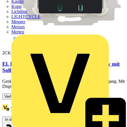
Kaufel
Kopp
Lichtline
LIGHTCYCLE
Megger
Mersen
Merten
2CKA001032A0535
El. Raumtemperaturregler-Einsatz mit Display mit
Sollwert-Anzeige, Timer...
Geräuschloses Schalten durch elektronischen Transistorausgang. Mit
Display, Bluetooth. Manuelle Vor-Ort-Bedienung über...
Verfügbar: 3 Händler
Treuepunkte:
3
In den Warenkorb