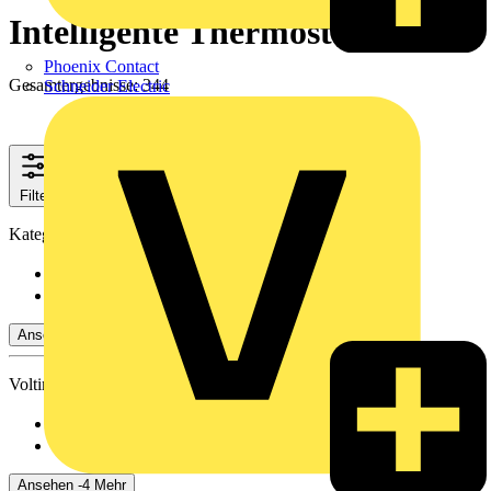
Intelligente Thermostate
Phoenix Contact
Gesamtergebnisse: 344
Schneider Electric
Filter
Schließen
Kategorien
Programmierbare Thermostate
(325)
Drahtlose Thermostate
(19)
Ansehen -4 Mehr
Voltimum+ Treueprogramm
Nein
(289)
Ja
(55)
Ansehen -4 Mehr