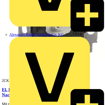
Alexander Bürkle GmbH & Co. KG
2CKA001032A0524
El. Raumtemperaturregler-Einsatz mit
Nachtabsenkung, mit Drehregler 230 V...
Mit potentialgebundenen Schließerkontakt. Schaltkontakt öffnet,