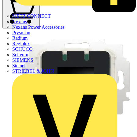
METZ CONNECT
Nexans
Nexans Power Accessories
Prysmian
Radium
Regiolux
SCHÜCO
Scireum
SIEMENS
Steinel
STRIEBEL & JOHN