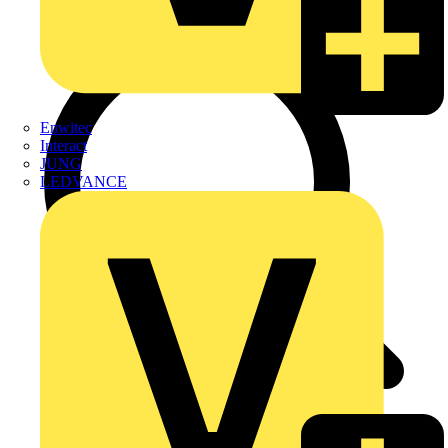
Enwitec
Interact
JUNG
LEDVANCE