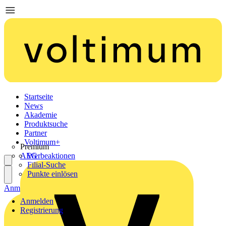
Startseite
News
Akademie
Produktsuche
Partner
Voltimum+
Premium
AEG
Werbeaktionen
Filial-Suche
Punkte einlösen
Anmelden
Registrierung
Anmelden
Registrierung