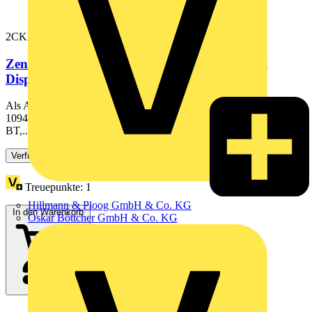
2CKA006430A0427
Zentralscheibe für Raumtemperaturregler mit
Display Bluetooth Busch-art...
Als Abdeckung für Raumtemperaturregler mit Display/Bluetooth:
1094 USITA-BT, 1095 UTA-BT, 1096 UTA-BT, 1099 UHKTA-
BT,...
Verfügbar: 2 Händler
Treuepunkte:
1
Hillmann & Ploog GmbH & Co. KG
In den Warenkorb
Oskar Böttcher GmbH & Co. KG