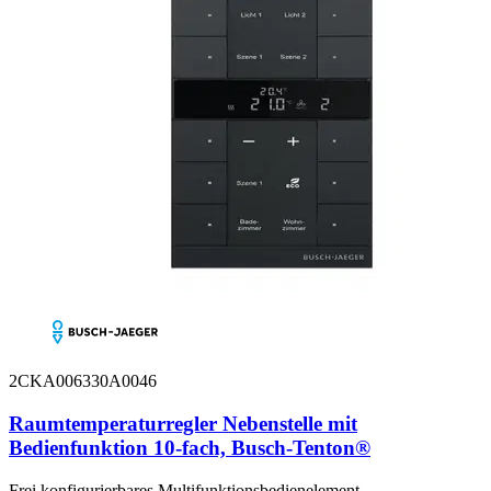
2CKA006330A0046
Raumtemperaturregler Nebenstelle mit
Bedienfunktion 10-fach, Busch-Tenton®
Frei konfigurierbares Multifunktionsbedienelement.