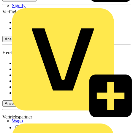
Signify
Verfügbarkeit
Verfügbar
(209)
Nicht verfügbar
(135)
Ansehen -4 Mehr
Hersteller
Busch-Jaeger
(27)
Schneider Electric
(5)
LEDVANCE
(1)
Merten
(14)
Elso
(6)
STRIEBEL & JOHN
(2)
Ansehen 6 Mehr
Vertriebspartner
Wago
Rexel
(306)