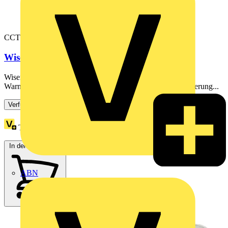
CCTFR6100
Wiser Heizkörperthermostat
Wiser Heizkörperthermostat regelt den Heizkörper-
Warmwasserdurchfluss innerhalb einer Wiser-Heizungssteuerung...
Verfügbar: 4 Händler
Treuepunkte:
94
In den Warenkorb
ABN