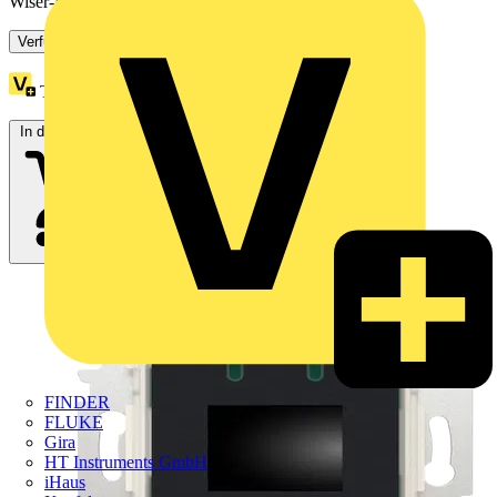
Wiser-Heizungssteuerung (Zigbee). Flexible...
Verfügbar: 3 Händler
Treuepunkte:
88
In den Warenkorb
FINDER
FLUKE
Gira
HT Instruments GmbH
iHaus