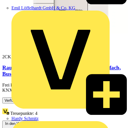
Emil Löffelhardt GmbH & Co. KG
2CKA006330A0003
Raumtemperaturregler mit Bedienfunktion 6-fach,
Busch-Tenton®
Frei konfigurierbares Multifunktionsbedienelement. Mit integriertem
KNX-Busankoppler. Mit Beschriftungsfeld. ...
Verfügbar: 2 Händler
Treuepunkte:
4
Hardy Schmitz
In den Warenkorb