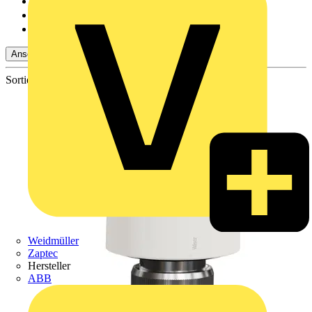
Adalbert Zajadacz Gm...
(281)
Emil Löffelhardt Gmb...
(153)
Oskar Böttcher GmbH...
(122)
Ansehen -2 Mehr
Sortieren nach:
Weidmüller
Zaptec
Hersteller
ABB