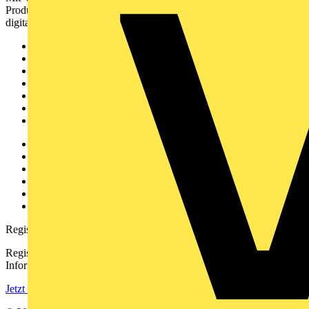
Produktinformationen, Schulungen und Tools – alles auf einer
digitalen Plattform und Community.
Sitemap
Startseite
News
Akademie
Produktsuche
Partner
Voltimum+
Weitere Links
Über uns
Kontakt
Downloadbereich (PDFs)
Häufig gestellte Fragen
voltimum.com
Registrierung
Registrieren Sie sich kostenlos und erhalten Sie stets aktuelle
Informationen aus der Elektroindustrie.
Jetzt registrieren