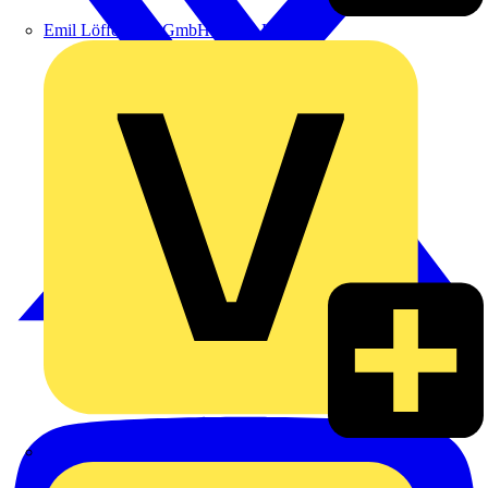
Emil Löffelhardt GmbH & Co. KG
Hardy Schmitz