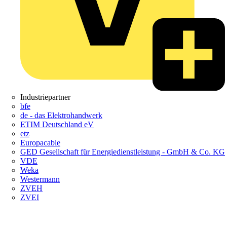
Industriepartner
bfe
de - das Elektrohandwerk
ETIM Deutschland eV
etz
Europacable
GED Gesellschaft für Energiedienstleistung - GmbH & Co. KG
VDE
Weka
Westermann
ZVEH
ZVEI