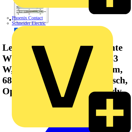
Phoenix Contact
Schneider Electric
Ledinaire Feuchtraumleuchte
WT065C klassisch, All-in, 53
W, 30 W, L1500 mm, 4100 lm,
6800 lm, 4000 K, Symmetrisch,
Opal, IP65, IK08, TW1-ready