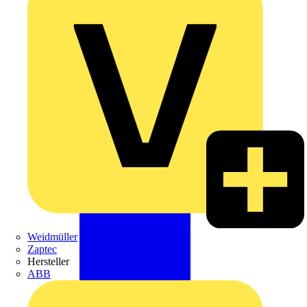
Weidmüller
Zaptec
Hersteller
ABB