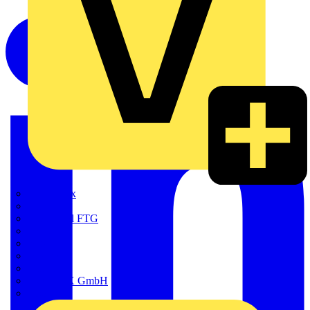
Adaptaflex
Alre
Amphenol FTG
BALS
Bega
Bticino
Cimco
DOTLUX GmbH
Elso