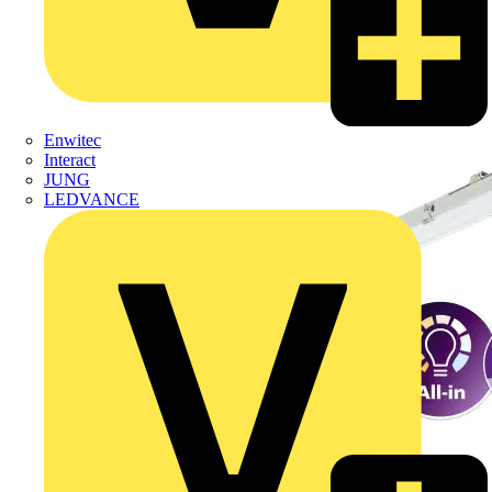
Enwitec
Interact
JUNG
LEDVANCE