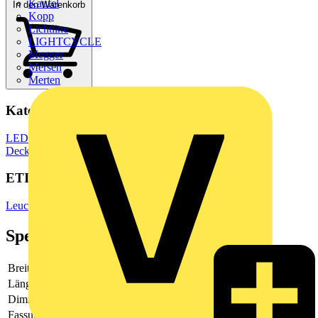
Kaufel
In den Warenkorb
Kopp
Lichtline
LIGHTCYCLE
Megger
Mersen
Merten
Kategorien
LED Beleuchtung & Leuchten
LED Beleuchtung
LED
Deckenleuchten
ETIM Group
Leuchten
Spezifikationen
Breite
71
Länge
1507
Dimmbar
Nein
Fassung
sonstige