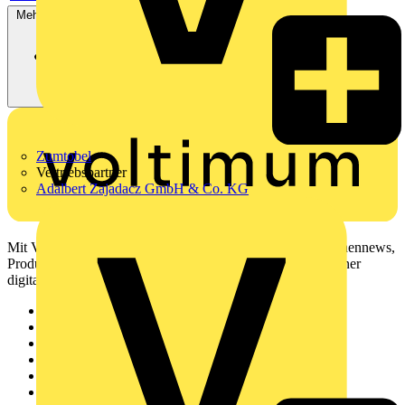
Mehr anzeigen
Zumtobel
Vertriebspartner
Adalbert Zajadacz GmbH & Co. KG
Mit Voltimum erhalten Elektrofachkräfte Zugang zu Branchennews,
Produktinformationen, Schulungen und Tools – alles auf einer
digitalen Plattform und Community.
Sitemap
Startseite
News
Akademie
Produktsuche
Partner