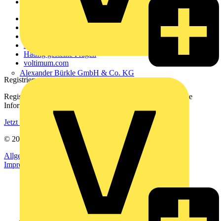
Voltimum+
Weitere Links
Über uns
Kontakt
Downloadbereich (PDFs)
Häufig gestellte Fragen
voltimum.com
Alexander Bürkle GmbH & Co. KG
Registrierung
Registrieren Sie sich kostenlos und erhalten Sie stets aktuelle
Informationen aus der Elektroindustrie.
Jetzt registrieren
© 2002-
2026
Voltimum
Allgemeine Geschäftsbedingungen
Datenschutzerklärung
Impressum