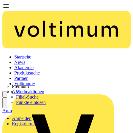
Startseite
News
Akademie
Produktsuche
Partner
Voltimum+
Premium
AEG
Werbeaktionen
Filial-Suche
Punkte einlösen
Anmelden
Registrierung
Anmelden
Registrierung