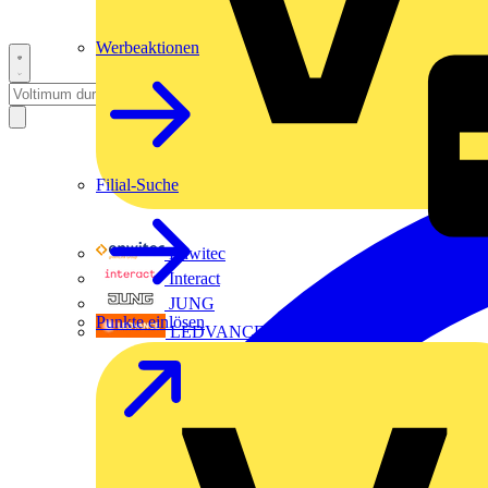
Werbeaktionen
Filial-Suche
Enwitec
Interact
JUNG
Punkte einlösen
LEDVANCE