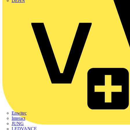
DEHN
Enwitec
Interact
JUNG
LEDVANCE