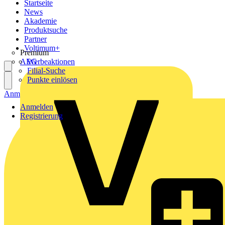
Startseite
News
Akademie
Produktsuche
Partner
Voltimum+
Premium
AEG
Werbeaktionen
Filial-Suche
Punkte einlösen
Anmelden
Registrierung
Anmelden
Registrierung