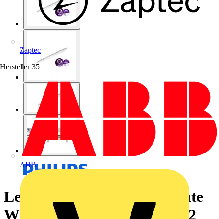
Zaptec
Hersteller
35
ABB
Ledinaire Feuchtraumleuchte
WT065C klassisch, All-in, 42