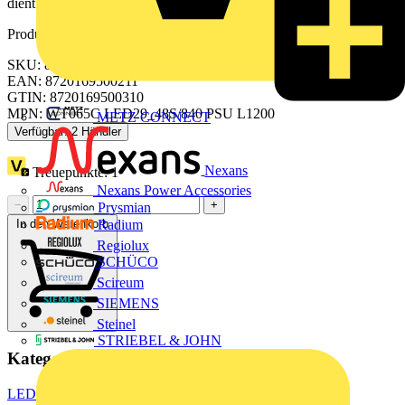
dient.
Produktkennzeichen
SKU: 8720169500211
EAN: 8720169500211
GTIN: 8720169500310
MPN: WT065C LED29_48S/840 PSU L1200
METZ CONNECT
Verfügbar: 2 Händler
Nexans
Treuepunkte:
1
Nexans Power Accessories
−
+
Prysmian
In den Warenkorb
Radium
Regiolux
SCHÜCO
Scireum
SIEMENS
Steinel
STRIEBEL & JOHN
Kategorien
LED Beleuchtung & Leuchten
LED Beleuchtung
LED