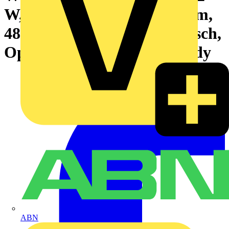
W, 23 W, L1200 mm, 2900 lm,
4800 lm, 4000 K, Symmetrisch,
Opal, IP65, IK08, TW1-ready
ABN