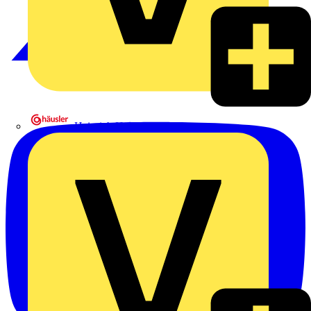
Heinrich Häusler GmbH