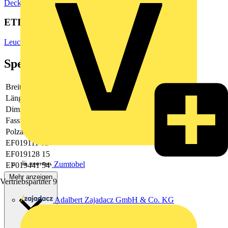
Deckenleuchten
ETIM Group
Leuchten
Spezifikationen
Breite
71
Länge
1207
Dimmbar
Nein
Fassung
sonstige
Polzahl
3
EF019111
Ja
EF019128
15
Zumtobel
EF019441
54
Mehr anzeigen
Vertriebspartner
9
Adalbert Zajadacz GmbH & Co. KG