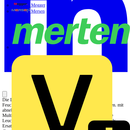
Megger
Mersen
Merten
Die Ledinaire Feuchtraumleuchte im klassischen
Feuchtraumleuchtendesign als All-in Version mit MultiLumen. mit
abnehmbarer Wanne und Edelstahlverschlüssen. Durch den
MultiLumenschalter verfügt die Leuchte über zwei wählbare
Leuchtenlichtströmen in einer Leuchte, sodass die Leuchte als
Ersatz für 1- und 2-lampige herkömmliche Feuchtraumleuchten