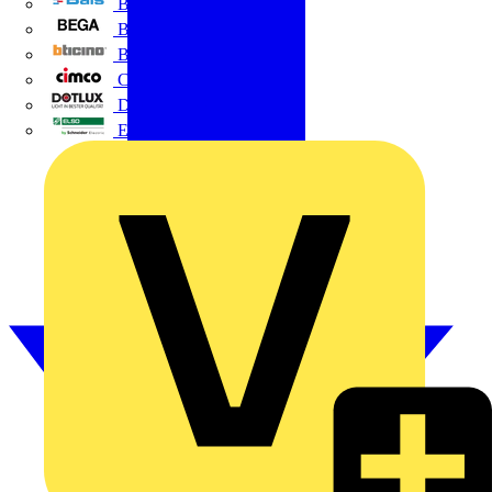
BALS
Bega
Bticino
Cimco
DOTLUX GmbH
Elso