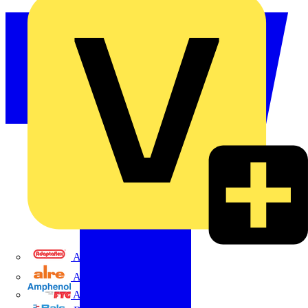
Adaptaflex
Alre
Amphenol FTG