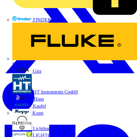
FINDER
FLUKE
Gira
HT Instruments GmbH
iHaus
Kaufel
Kopp
Lichtline
LIGHTCYCLE