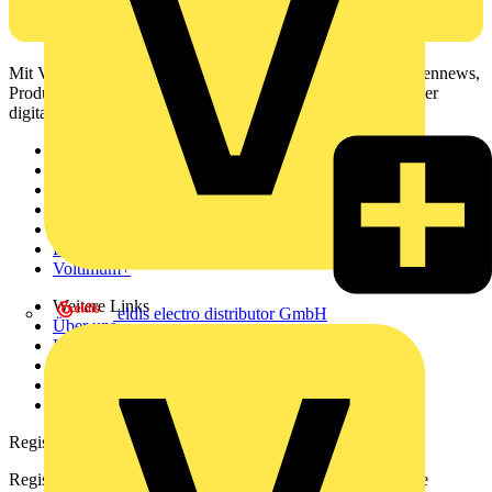
Mit Voltimum erhalten Elektrofachkräfte Zugang zu Branchennews,
Produktinformationen, Schulungen und Tools – alles auf einer
digitalen Plattform und Community.
Sitemap
Startseite
News
Akademie
Produktsuche
Partner
Voltimum+
Weitere Links
eldis electro distributor GmbH
Über uns
Kontakt
Downloadbereich (PDFs)
Häufig gestellte Fragen
voltimum.com
Registrierung
Registrieren Sie sich kostenlos und erhalten Sie stets aktuelle