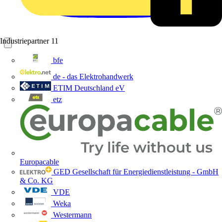
Industriepartner
11
bfe
de - das Elektrohandwerk
ETIM Deutschland eV
etz
Europacable
GED Gesellschaft für Energiedienstleistung - GmbH
& Co. KG
VDE
Weka
Westermann