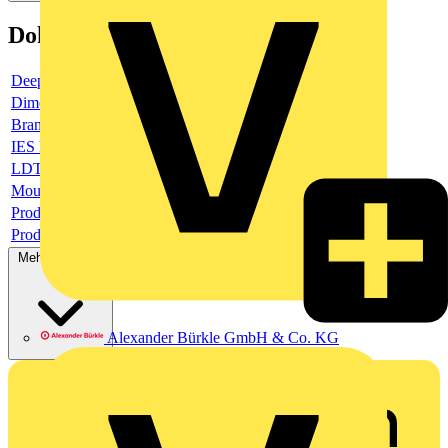
Dokumente
Deeplink product page
Dimensioned drawing url
Brand logo
IES File url
LDT file url
Mounting instruction url
Product data sheet pdf format
Product data sheet url
Mehr anzeigen
Alexander Bürkle GmbH & Co. KG