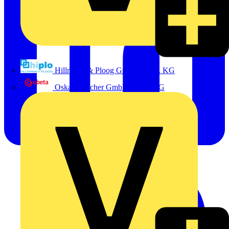
Hillmann & Ploog GmbH & Co. KG
Oskar Böttcher GmbH & Co. KG