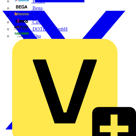
BALS
Bega
Bticino
Cimco
DOTLUX GmbH
Elso