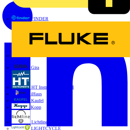
FINDER
FLUKE
Gira
HT Instruments GmbH
iHaus
Kaufel
Kopp
Lichtline
LIGHTCYCLE