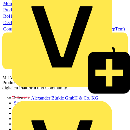
Montage- und Betriebsanleitung
Product data sheet
RoHS Declaration (RoHSInformation)
Declaration of Conformity - CE (DecConCe)
Conflict Minerals Reporting Template (CMRT) (ConMinRepTem)
Mit Voltimum erhalten Elektrofachkräfte Zugang zu Branchennews,
Produktinformationen, Schulungen und Tools – alles auf einer
digitalen Plattform und Community.
Sitemap
Alexander Bürkle GmbH & Co. KG
Startseite
News
Akademie
Produktsuche
Partner
Voltimum+