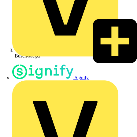
Busch-Jaeger
Signify