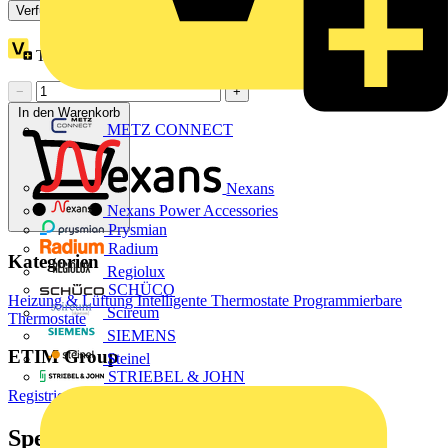
Verfügbar: 3 Händler
Treuepunkte:
2
−
+
In den Warenkorb
METZ CONNECT
Nexans
Nexans Power Accessories
Prysmian
Radium
Kategorien
Regiolux
SCHÜCO
Heizung & Lüftung
Intelligente Thermostate
Programmierbare
Scireum
Thermostate
SIEMENS
ETIM Group
Steinel
STRIEBEL & JOHN
Registrierende und verarbeitende Feldgeräte
Spezifikationen