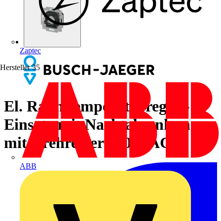
Zaptec
Hersteller
35
El. Raumtemperaturregler-
Einsatz mit Nachtabsenkung,
mit Drehregler 230 V AC
ABB