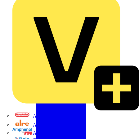
Adaptaflex
Alre
Amphenol FTG