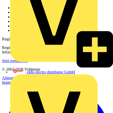
Weitere Links
Über uns
Kontakt
Downloadbereich (PDFs)
Häufig gestellte Fragen
voltimum.com
Registrierung
Registrieren Sie sich kostenlos und erhalten Sie stets aktuelle
Informationen aus der Elektroindustrie.
Jetzt registrieren
© 2002-
2026
Voltimum
eldis electro distributor GmbH
Allgemeine Geschäftsbedingungen
Datenschutzerklärung
Impressum