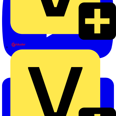
Heinrich Häusler GmbH