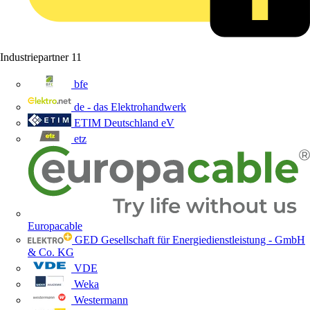
Industriepartner
11
bfe
de - das Elektrohandwerk
ETIM Deutschland eV
etz
Europacable
GED Gesellschaft für Energiedienstleistung - GmbH
& Co. KG
VDE
Weka
Westermann