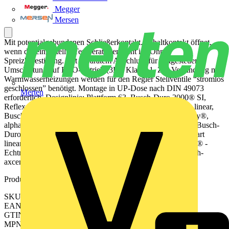
Megger
Mersen
Mit potentialgebundenen Schließerkontakt. Schaltkontakt öffnet,
wenn die eingestellte Temperatur erreicht ist. Ohne
Spreizbefestigung. Mit separatem Anschluss für zeitgesteuerte
Umschaltung auf ECO-Betrieb (3K). Klasse 1. Zur Verbindung mit
Warmwasserheizungen werden für den Regler Stellventile “stromlos
geschlossen” benötigt. Montage in UP-Dose nach DIN 49073
Merten
erforderlich. Designlinie: Plattform 63, Busch-Duro 2000® SI,
Reflex SI, Busch-balance® SI, Busch-art linear®, future® linear,
Busch-axcent®, solo®, pur edelstahl, carat®, Busch-dynasty®,
alpha, impuls Designlinie Variante: Busch-Duro 2000® SI, Busch-
Duro 2000® SI Linear, Reflex SI, Reflex SI Linear, Busch-art
linear®, Busch-art linear® - mit Dekorring, Busch-art linear® -
Echtmaterial, future®, future® linear, Busch-axcent®, Busch-
axcent® pur
Produktkennzeichen
SKU: 2CKA001032A0524
EAN: 4011395322765
GTIN: 4011395322765
MPN: 1094 U-101