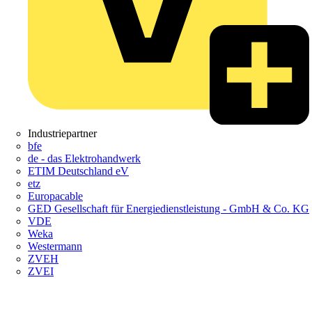
Industriepartner
bfe
de - das Elektrohandwerk
ETIM Deutschland eV
etz
Europacable
GED Gesellschaft für Energiedienstleistung - GmbH & Co. KG
VDE
Weka
Westermann
ZVEH
ZVEI