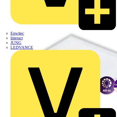
Enwitec
Interact
JUNG
LEDVANCE