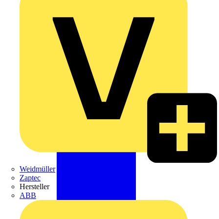
Weidmüller
Zaptec
Hersteller
ABB