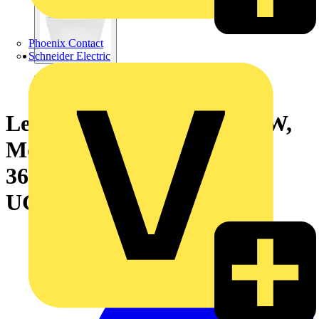
Phoenix Contact
Schneider Electric
Ledinaire Panel, All-in, 28 W,
Module 625, VPC, 3400 lm,
3600 lm, 3000 K, 4000 K,
UGR19