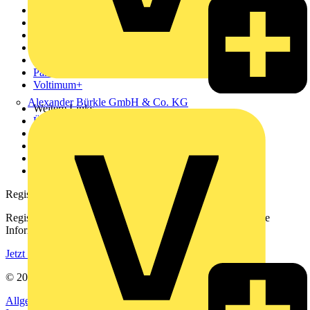
Sitemap
Startseite
News
Akademie
Produktsuche
Partner
Voltimum+
Alexander Bürkle GmbH & Co. KG
Weitere Links
Über uns
Kontakt
Downloadbereich (PDFs)
Häufig gestellte Fragen
voltimum.com
Registrierung
Registrieren Sie sich kostenlos und erhalten Sie stets aktuelle
Informationen aus der Elektroindustrie.
Jetzt registrieren
© 2002-
2026
Voltimum
Allgemeine Geschäftsbedingungen
Datenschutzerklärung