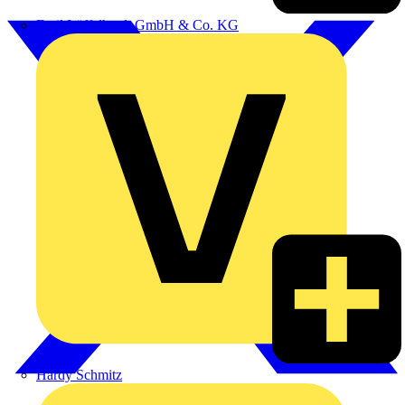
Emil Löffelhardt GmbH & Co. KG
Hardy Schmitz