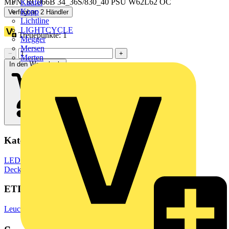
MPN: RC066B 34_36S/830_40 PSU W62L62 OC
Kaufel
Kopp
Verfügbar: 2 Händler
Lichtline
LIGHTCYCLE
Treuepunkte:
1
Megger
Mersen
−
+
Merten
In den Warenkorb
Kategorien
LED Beleuchtung & Leuchten
LED Beleuchtung
LED
Deckenleuchten
ETIM Group
Leuchten