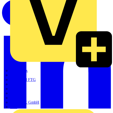
Adaptaflex
Alre
Amphenol FTG
BALS
Bega
Bticino
Cimco
DOTLUX GmbH
Elso