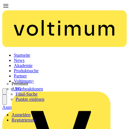
Startseite
News
Akademie
Produktsuche
Partner
Voltimum+
Premium
AEG
Werbeaktionen
Filial-Suche
Punkte einlösen
Anmelden
Registrierung
Anmelden
Registrierung