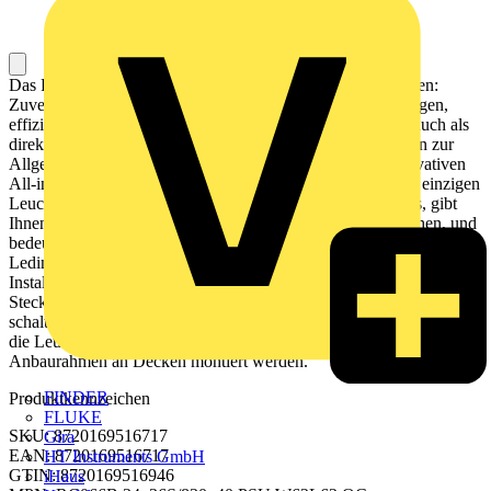
Das Philips Ledinaire Panel erfüllt das Ledinaire-Versprechen:
Zuverlässige Beleuchtung, jeden Tag. Die sehr kostengünstgen,
effizienten und langlebigen LED-Einlegeleuchten wurden auch als
direkter Ersatz für herkömmliche Leuchtstofflampenleuchten zur
Allgemeinbeleuchtung entwickelt und bieten mit ihrer innovativen
All-in-Funktion eine Auswahl von drei Lichtfarben in einer einzigen
Leuchte. Das erleichtert die Auswahl des richtigen Produkts, gibt
Ihnen die Flexibilität, auf Kundenwünsche vor Ort einzugehen, und
bedeutet weniger unterschiedliche Produkte am Lager. Alle
Ledinaire Panel sind BAP-tauglich konform EN12464-1. Die
Installation des Ledinaire Panels erfolgt einfach mit einer
Steckanschlussklemme. Das Ledinaire Panel - Sortiment umfasst
schaltbare und DALI-dimmbare. Mit optionalem Zubehör können
die Leuchten in gesägte Decken eingebaut oder mit einem
Anbaurahmen an Decken montiert werden.
FINDER
Produktkennzeichen
FLUKE
SKU: 8720169516717
Gira
EAN: 8720169516717
HT Instruments GmbH
GTIN: 8720169516946
iHaus