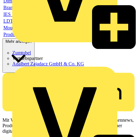
Dimensioned drawing url
Brand logo
IES File url
LDT file url
Mounting instruction url
Product data sheet pdf format
Mehr anzeigen
Zumtobel
Vertriebspartner
Adalbert Zajadacz GmbH & Co. KG
Mit Voltimum erhalten Elektrofachkräfte Zugang zu Branchennews,
Produktinformationen, Schulungen und Tools – alles auf einer
digitalen Plattform und Community.