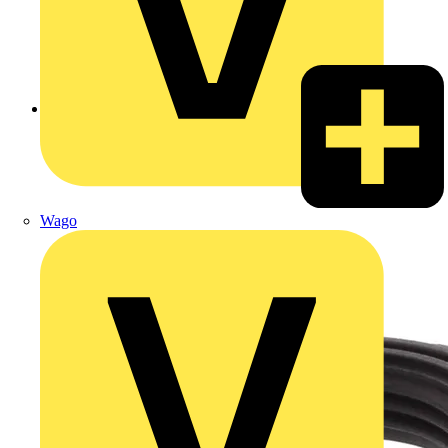
Zurück zu Produkte
Wago