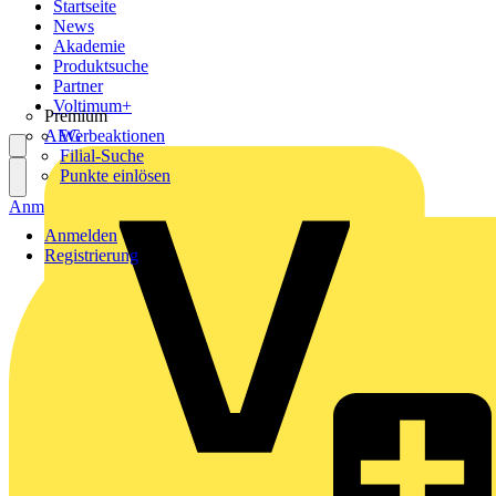
Startseite
News
Akademie
Produktsuche
Partner
Voltimum+
Premium
AEG
Werbeaktionen
Filial-Suche
Punkte einlösen
Anmelden
Registrierung
Anmelden
Registrierung