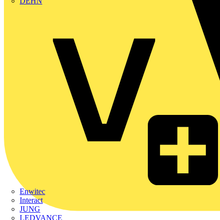
DEHN
Enwitec
Interact
JUNG
LEDVANCE