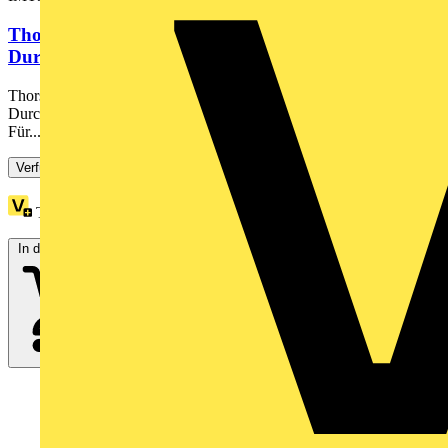
Thorsman TET, Kabeleinführung, grau, ISO M16,
Durchmesser 5 bis 7
Thorsman TET Kabeleinführung. ISO M16 für Kabel mit einem
Durchmesser von 5 - 7 mm. Bohrungsdurchmesser von 17 mm.
Für...
Verfügbar: 3 Händler
Treuepunkte:
9
In den Warenkorb