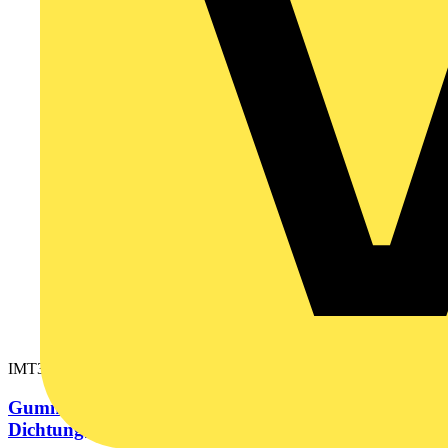
IMT37318
Gummidurchführung TET 26-35C
Dichtungsbereich M48, Kabel D26-35mm schwarz...