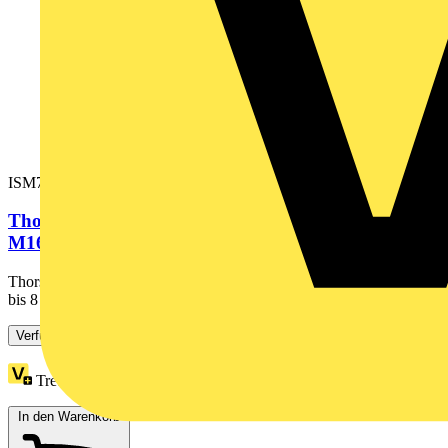
ISM71502
Thorsman Glands, Kabelverschraubung, grau,
M16, Durchmesser 4 bis 8...
Thorsman Glands, Kabelverschraubung, grau, M16, Durchmesser 4
bis 8 VPE20Stck. Kabelverschraubung mit Zugentlastung...
Verfügbar: 2 Händler
Treuepunkte:
15
In den Warenkorb