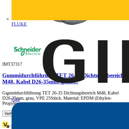
FLUKE
IMT37317
Gummidurchführung TET 26-35 Dichtungsbereich
M48, Kabel D26-35mm, grau,...
Gummidurchführung TET 26-35 Dichtungsbereich M48, Kabel
D26-35mm, grau, VPE 25Stück. Material: EPDM (Ethylen-
Gira
Propylen...
Verfügbar: 1 Händler
Treuepunkte:
1