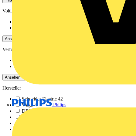
Filter
Schließen
Voltimum+ Treueprogramm
Nein
1491
Ja
376
Ansehen -4 Mehr
Verfügbarkeit
Verfügbar
386
Nicht verfügbar
1481
Ansehen -4 Mehr
Hersteller
Schneider Electric
42
Philips
Wago
4
DEHN
2
ABB
326
ABN
6
Phoenix Contact
778