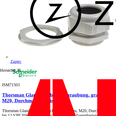
Zaptec
Hersteller
35
ISM71503
Thorsman Glands, Kabelverschraubung, grau,
M20, Durchmesser 6 bis 12...
Thorsman Glands, Kabelverschraubung, grau, M20, Durchmesser 6
bis 12 VPE20Stck. Kabelverschraubung mit Zugentlastung und...