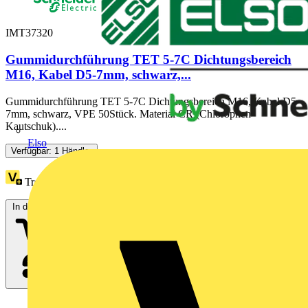
IMT37320
Gummidurchführung TET 5-7C Dichtungsbereich
M16, Kabel D5-7mm, schwarz,...
Gummidurchführung TET 5-7C Dichtungsbereich M16, Kabel D5-
7mm, schwarz, VPE 50Stück. Material CR (Chlorophen
Kautschuk)....
Elso
Verfügbar: 1 Händler
Treuepunkte:
32
In den Warenkorb