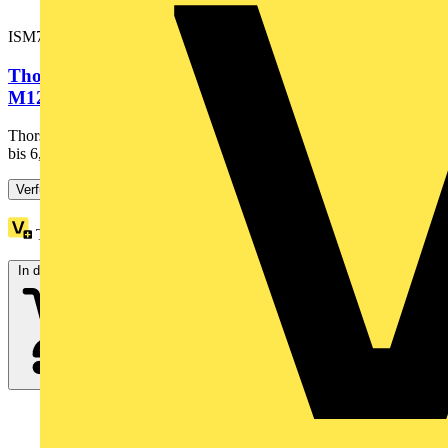
ISM71501
Thorsman Glands, Kabelverschraubung, grau,
M12, Durchmesser 3 bis 6,5...
Thorsman Glands, Kabelverschraubung, grau, M12, Durchmesser 3
bis 6,5 VPE20Stck. Kabelverschraubung mit Zugentlastung...
Verfügbar: 2 Händler
Treuepunkte:
1
In den Warenkorb