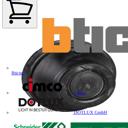
Bticino
Cimco
DOTLUX GmbH