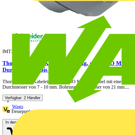
IMT36181
Thorsman TET, Kabeleinführung, grau, ISO M20,
Durchmesser 7 bis 10
Thorsman TET Kabeleinführung. ISO M20 für Kabel mit einem
Durchmesser von 7 - 10 mm. Bohrungsdurchmesser von 21 mm....
Verfügbar: 2 Händler
Wago
Treuepunkte:
10
In den Warenkorb