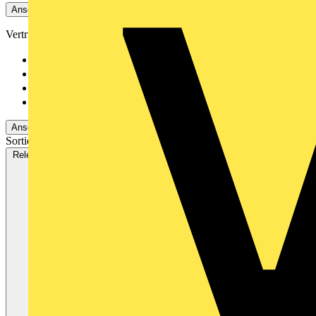
Ansehen 5 Mehr
Vertriebspartner
Adalbert Zajadacz Gm...
522
Rexel
413
Emil Löffelhardt Gmb...
378
Oskar Böttcher GmbH...
30
Ansehen -2 Mehr
Sortieren nach:
Relevanz
Verfügbarkeit
V+ Punkte
Relevanz