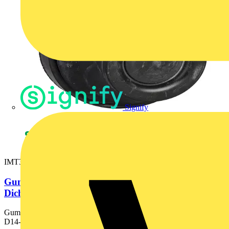
Signify
IMT37312
Gummidurchführung TET 14-20C
Dichtungsbereich M29, Kabel D14-20mm schwarz...
Gummidurchführung TET 14-20C Dichtungsbereich M29, Kabel
D14-20mm schwarz VPE 50 Stück. Material CR (Chlorophen...