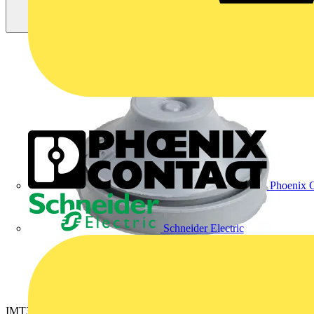
Phoenix C
Schneider Electric
IMT36180