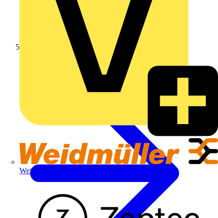
Panzerkabelverschraubungen
Weidmüller