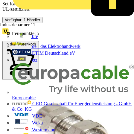
Set Kabelverschraubung + Mutter Edelstahl M16 AISI316L, IP68,
UL-zertifiziert.
Verfügbar: 1 Händler
Industriepartner
11
Treuepunkte:
5
bfe
In den Warenkorb
de - das Elektrohandwerk
ETIM Deutschland eV
etz
Europacable
GED Gesellschaft für Energiedienstleistung - GmbH
& Co. KG
VDE
Weka
Westermann