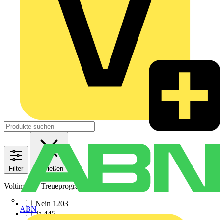
Filter
Schließen
Voltimum+ Treueprogramm
Nein
1203
ABN
Ja
445