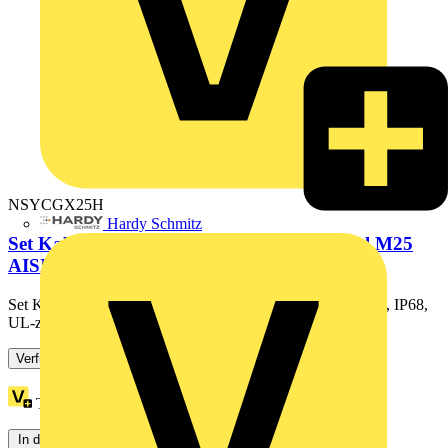
NSYCGX25H
Hardy Schmitz
Set Kabelverschraubung + Mutter Edelstahl M25
AISI316L, IP68,...
Set Kabelverschraubung + Mutter Edelstahl M25 AISI316L, IP68,
UL-zertifiziert.
Verfügbar: 1 Händler
Treuepunkte:
6
In den Warenkorb