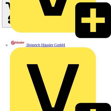
Heinrich Häusler GmbH