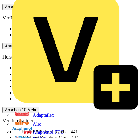
Ansehen -4 Mehr
Verfügbarkeit
Verfügbar
451
Nicht verfügbar
1197
Ansehen -4 Mehr
Hersteller
Schneider Electric
31
Wago
5
DEHN
2
Busch-Jaeger
1
ABB
396
ABN
8
Ansehen 10 Mehr
Adaptaflex
Vertriebspartner
Alre
Emil Löffelhardt Gmb...
441
Amphenol FTG
Adalbert Zajadacz Gm...
424