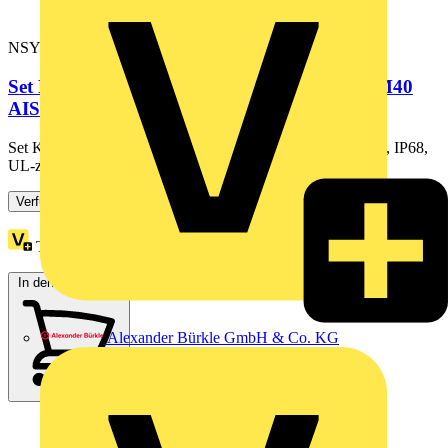
NSYCGX40H
Set Kabelverschraubung + Mutter Edelstahl M40
AISI316L, IP68,...
Set Kabelverschraubung + Mutter Edelstahl M40 AISI316L, IP68,
UL-zertifiziert.
Verfügbar: 1 Händler
Treuepunkte:
14
In den Warenkorb
Alexander Bürkle GmbH & Co. KG