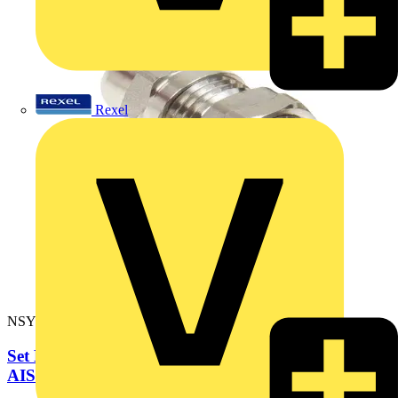
Rexel
NSYCGX16H
Set Kabelverschraubung + Mutter Edelstahl M16
AISI316L, IP68,...