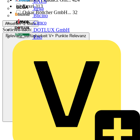
BALS
Rexel
313
Bega
Oskar Böttcher GmbH...
32
Bticino
Cimco
Ansehen -2 Mehr
Sortieren nach:
DOTLUX GmbH
Relevanz
Verfügbarkeit
V+ Punkte
Relevanz
Elso