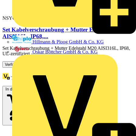
NSYCGX20H
Set Kabelverschraubung + Mutter Edelstahl M20
AISI316L, IP68,...
Hillmann & Ploog GmbH & Co. KG
Set Kabelverschraubung + Mutter Edelstahl M20 AISI316L, IP68,
Oskar Böttcher GmbH & Co. KG
UL-zertifiziert.
Verfügbar: 1 Händler
Treuepunkte:
7
In den Warenkorb