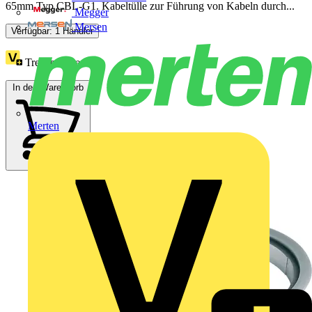
65mm Typ CBL-G1. Kabeltülle zur Führung von Kabeln durch...
Megger
Mersen
Verfügbar: 1 Händler
Treuepunkte:
10
In den Warenkorb
Merten