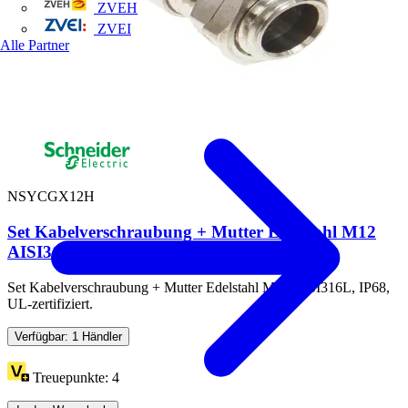
ZVEH
ZVEI
Alle Partner
NSYCGX12H
Set Kabelverschraubung + Mutter Edelstahl M12
AISI316L, IP68,...
Set Kabelverschraubung + Mutter Edelstahl M12 AISI316L, IP68,
UL-zertifiziert.
Verfügbar: 1 Händler
Treuepunkte:
4