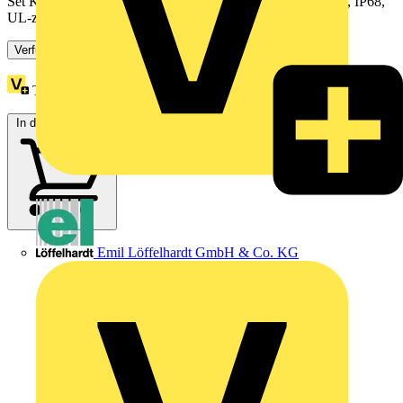
Set Kabelverschraubung + Mutter Edelstahl M32 AISI316L, IP68,
UL-zertifiziert.
Verfügbar: 1 Händler
Treuepunkte:
9
In den Warenkorb
Emil Löffelhardt GmbH & Co. KG