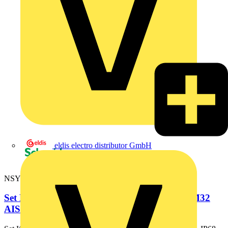
eldis electro distributor GmbH
NSYCGX32H
Set Kabelverschraubung + Mutter Edelstahl M32
AISI316L, IP68,...