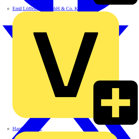
Emil Löffelhardt GmbH & Co. KG
Hardy Schmitz