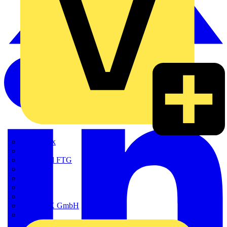
Adaptaflex
Alre
Amphenol FTG
BALS
Bega
Bticino
Cimco
DOTLUX GmbH
Elso