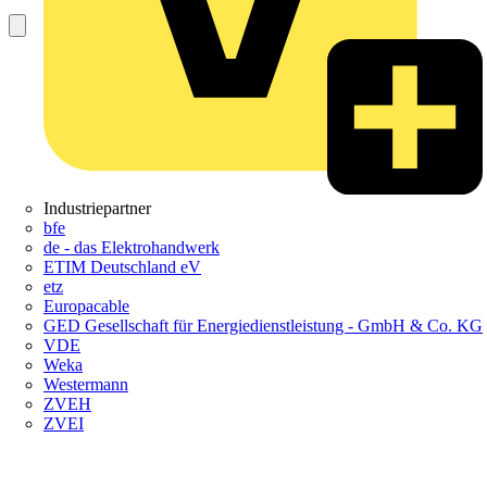
Industriepartner
bfe
de - das Elektrohandwerk
ETIM Deutschland eV
etz
Europacable
GED Gesellschaft für Energiedienstleistung - GmbH & Co. KG
VDE
Weka
Westermann
ZVEH
ZVEI