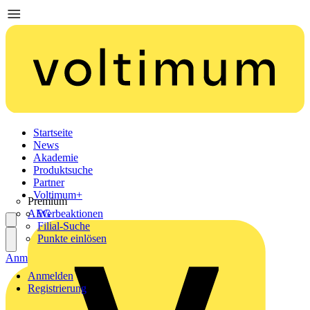
Startseite
News
Akademie
Produktsuche
Partner
Voltimum+
Premium
AEG
Werbeaktionen
Filial-Suche
Punkte einlösen
Anmelden
Registrierung
Anmelden
Registrierung