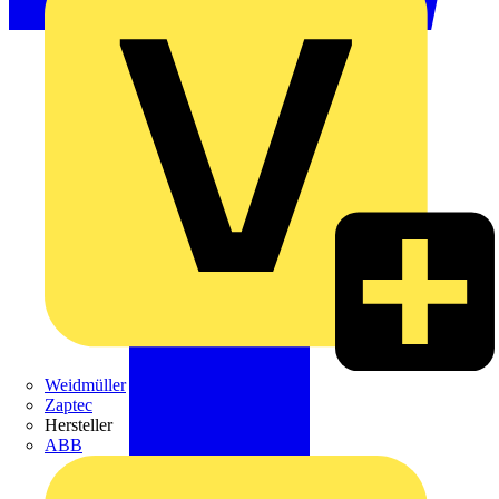
Weidmüller
Zaptec
Hersteller
ABB