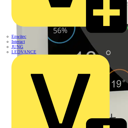
Enwitec
Interact
JUNG
LEDVANCE