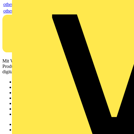
others
others
Mit Voltimum erhalten Elektrofachkräfte Zugang zu Branchennews,
Produktinformationen, Schulungen und Tools – alles auf einer
digitalen Plattform und Community.
Sitemap
Startseite
News
Akademie
Produktsuche
Partner
Voltimum+
Weitere Links
Über uns