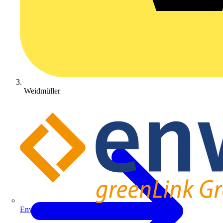
Weidmüller
Enwitec