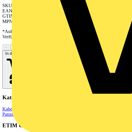
SKU: 2584630000
EAN: 04050118616996
GTIN: 04050118616996
MPN: CABTITE SE 9-10 SML GY
*Auf Anfrage verfügbar - bitte in den Warenkorb legen, um
Verfügbarkeit zu prüfen
−
+
In den Warenkorb
Kategorien
Kabelführungssysteme
Kabelverschraubungen
Panzerkabelverschraubungen
ETIM Group