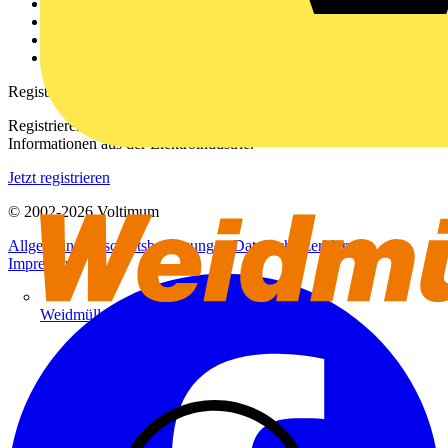
Kontakt
Downloadbereich (PDFs)
Häufig gestellte Fragen
voltimum.com
Registrierung
Registrieren Sie sich kostenlos und erhalten Sie stets aktuelle
Informationen aus der Elektroindustrie.
Jetzt registrieren
© 2002-
2026
Voltimum
Allgemeine Geschäftsbedingungen
Datenschutzerklärung
Impressum
Weidmüller