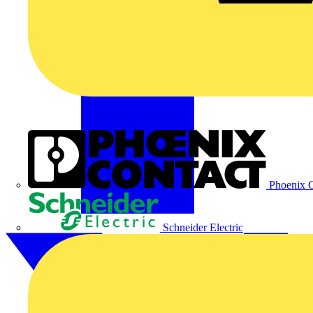
Phoenix C
Schneider Electric