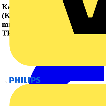
Kabeltülle geschlitzte
(Kabeleinführungssystem), 9
mm, 10 mm, -40 °C, 90 °C,
TPE, lichtgrau
Philips