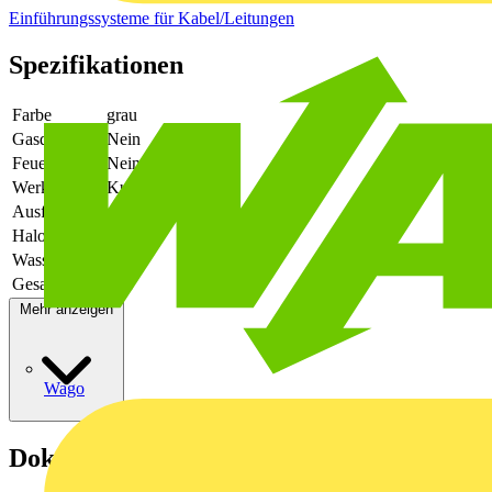
Einführungssysteme für Kabel/Leitungen
Spezifikationen
Farbe
grau
Gasdicht
Nein
Feuerfest
Nein
Werkstoff
Kunststoff
Ausführung
offen
Halogenfrei
Ja
Wasserdicht
Ja
Gesamtlänge
17.7
Mehr anzeigen
Wago
Dokumente