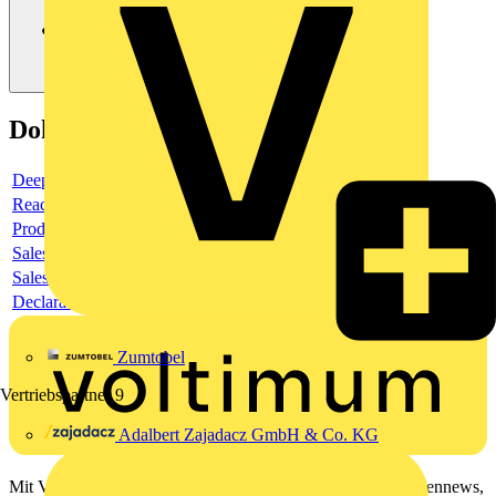
Dokumente
Deeplink product page
Reach Declaration URL
Product data sheet
Sales brochure
Sales brochure
Declaration RoHS
Zumtobel
Vertriebspartner
9
Adalbert Zajadacz GmbH & Co. KG
Mit Voltimum erhalten Elektrofachkräfte Zugang zu Branchennews,