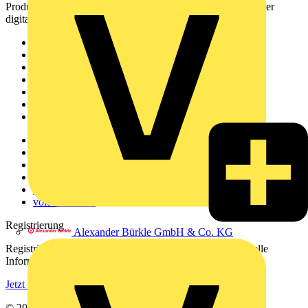
Produktinformationen, Schulungen und Tools – alles auf einer
digitalen Plattform und Community.
Sitemap
Startseite
News
Akademie
Produktsuche
Partner
Voltimum+
Weitere Links
Über uns
Kontakt
Downloadbereich (PDFs)
Häufig gestellte Fragen
voltimum.com
Registrierung
Alexander Bürkle GmbH & Co. KG
Registrieren Sie sich kostenlos und erhalten Sie stets aktuelle
Informationen aus der Elektroindustrie.
Jetzt registrieren
© 2002-
2026
Voltimum