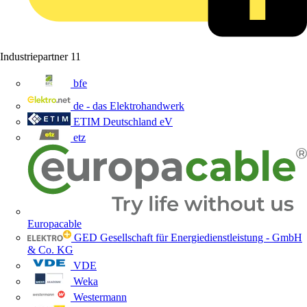
Industriepartner
11
bfe
de - das Elektrohandwerk
ETIM Deutschland eV
etz
Europacable
GED Gesellschaft für Energiedienstleistung - GmbH
& Co. KG
VDE
Weka
Westermann