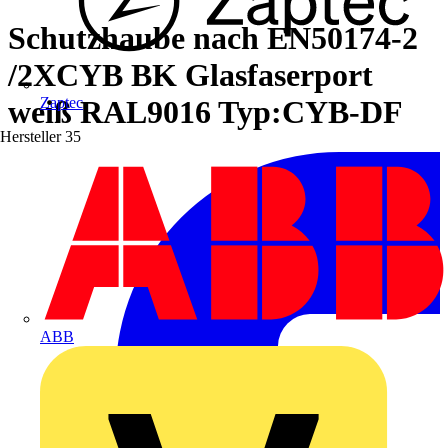
Schutzhaube nach EN50174-2
/2XCYB BK Glasfaserport
weiß RAL9016 Typ:CYB-DF
Zaptec
Hersteller
35
ABB