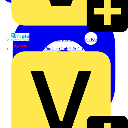
Hillmann & Ploog GmbH & Co. KG
Oskar Böttcher GmbH & Co. KG