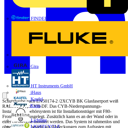
FINDER
FLUKE
Gira
HT Instruments GmbH
iHaus
Kaufel
Schutzhaube nach EN50174-2 /2XCYB BK Glasfaserport weiß
Kopp
RAL9016 Typ:CYB-DF. Das CYB-Niederspannungs-
Installationszubehörsystem ist für Installationsträger mit F80-
Frontöffnung ausgelegt. Zusätzlich kann es an der Wand oder in
Lichtline
einer Gerätedose montiert werden. Das System ist rahmenlos und
LIGHTCYCLE
ohne Dose und besteht aus Abdeckungen zum Aufrasten mit