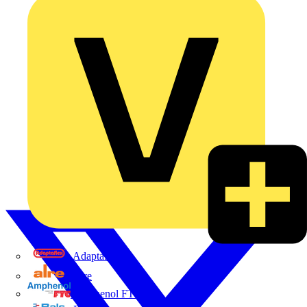
Adaptaflex
Alre
Amphenol FTG