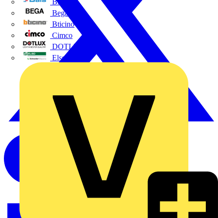
BALS
Bega
Bticino
Cimco
DOTLUX GmbH
Elso