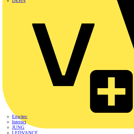
DEHN
Enwitec
Interact
JUNG
LEDVANCE