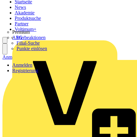
Startseite
News
Akademie
Produktsuche
Partner
Voltimum+
Premium
AEG
Werbeaktionen
Filial-Suche
Punkte einlösen
Anmelden
Registrierung
Anmelden
Registrierung