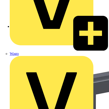
Zurück zu Produkte
Wago