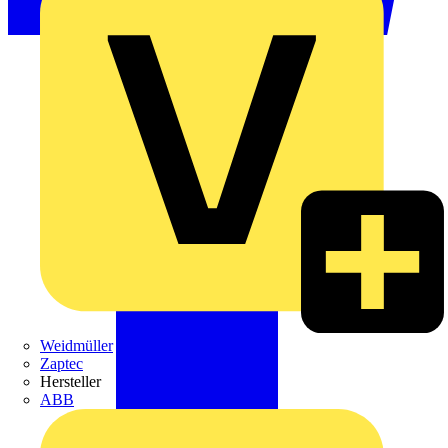
Weidmüller
Zaptec
Hersteller
ABB