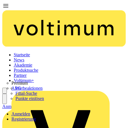
Startseite
News
Akademie
Produktsuche
Partner
Voltimum+
Premium
AEG
Werbeaktionen
Filial-Suche
Punkte einlösen
Anmelden
Registrierung
Anmelden
Registrierung