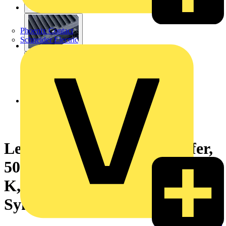
Phoenix Contact
Schneider Electric
Ledinaire All-in-Scheinwerfer,
50 W, 5500 lm, 6000 lm, 3000
K, 4000 K, 6500 K, CRI80,
Symmetrisch, IP65