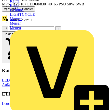
Kaufel
MPN: BVP167 LED60/830_40_65 PSU 50W SWB
Kopp
Verfügbar: 2 Händler
Lichtline
LIGHTCYCLE
Megger
Treuepunkte:
1
Mersen
Merten
−
+
In den Warenkorb
Kategorien
LED Beleuchtung & Leuchten
LED Beleuchtung
LED
Außenbeleuchtung
ETIM Group
Leuchten