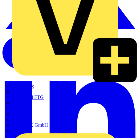
Adaptaflex
Alre
Amphenol FTG
BALS
Bega
Bticino
Cimco
DOTLUX GmbH
Elso