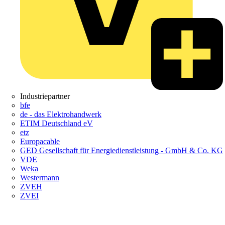
Industriepartner
bfe
de - das Elektrohandwerk
ETIM Deutschland eV
etz
Europacable
GED Gesellschaft für Energiedienstleistung - GmbH & Co. KG
VDE
Weka
Westermann
ZVEH
ZVEI