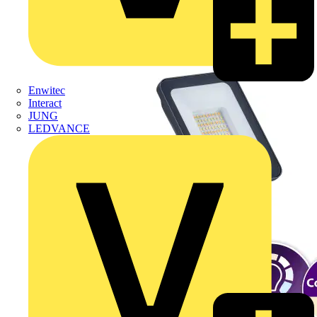
Enwitec
Interact
JUNG
LEDVANCE