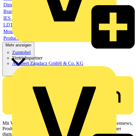
Dimensioned drawing url
Brand logo
IES File url
LDT file url
Mounting instruction url
Product data sheet pdf format
Mehr anzeigen
Zumtobel
Vertriebspartner
Adalbert Zajadacz GmbH & Co. KG
Mit Voltimum erhalten Elektrofachkräfte Zugang zu Branchennews,
Produktinformationen, Schulungen und Tools – alles auf einer
digitalen Plattform und Community.