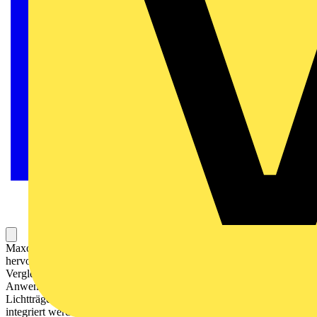
Maxos fusion ist ein anpassbares LED-Lichtbandsystem, das eine
hervorragende Lichtqualität bietet, während die Energiekosten im
Vergleich zu Leuchtstofflampen mehr als halbiert werden. Für
Anwendungen im Einzelhandel könnendie Flächenleuchte StoreSet,
Lichtträger und unterschiedliche Strahler in das Tragschienensystem
integriert werden. Durch diese Flexibilität kann die Beleuchtung an