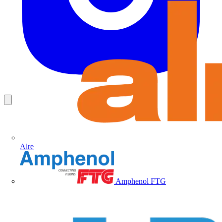
Alre
Amphenol FTG