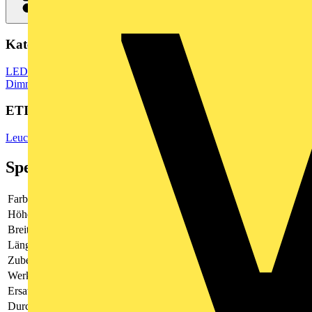
Kategorien
LED Beleuchtung & Leuchten
LED Beleuchtung
LED Treiber &
Dimmer
ETIM Group
Leuchtenzubehör
Spezifikationen
Farbe
weiß
Höhe
-
Breite
-
Länge
-
Zubehör
Ja
Werkstoff
Stahl
Ersatzteil
Ja
Durchmesser
-