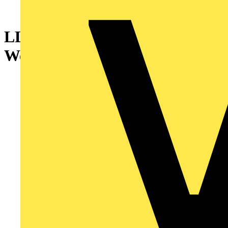
LL500Z | Maxos fusion Acc.,
Weiß