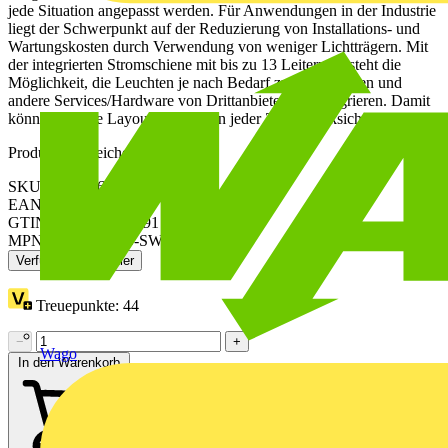
jede Situation angepasst werden. Für Anwendungen in der Industrie
liegt der Schwerpunkt auf der Reduzierung von Installations- und
Wartungskosten durch Verwendung von weniger Lichtträgern. Mit
der integrierten Stromschiene mit bis zu 13 Leitern entsteht die
Möglichkeit, die Leuchten je nach Bedarf zu positionieren und
andere Services/Hardware von Drittanbietern zu integrieren. Damit
können spätere Layoutänderungen jeder Zeit berücksichtigt werden.
Produktkennzeichen
SKU: 8718696374511
EAN: 8718696374511
GTIN: 8718696383391
MPN: LL500Z MB-SW WH
Verfügbar: 2 Händler
Treuepunkte:
44
−
+
Wago
In den Warenkorb