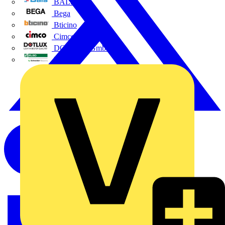
BALS
Bega
Bticino
Cimco
DOTLUX GmbH
Elso