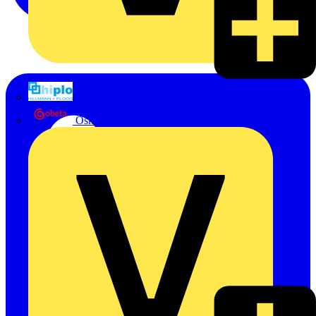
Hillmann & Ploog GmbH & Co. KG
Oskar Böttcher GmbH & Co. KG