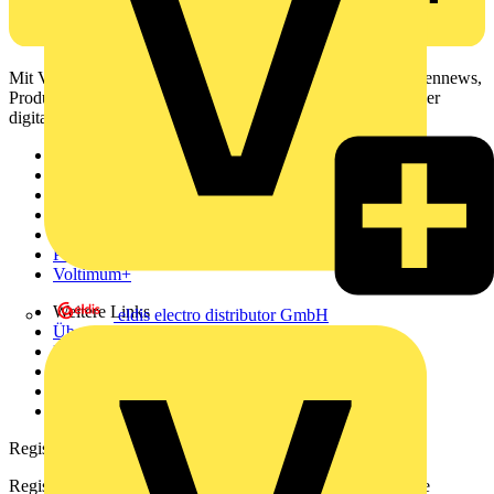
Mit Voltimum erhalten Elektrofachkräfte Zugang zu Branchennews,
Produktinformationen, Schulungen und Tools – alles auf einer
digitalen Plattform und Community.
Sitemap
Startseite
News
Akademie
Produktsuche
Partner
Voltimum+
Weitere Links
eldis electro distributor GmbH
Über uns
Kontakt
Downloadbereich (PDFs)
Häufig gestellte Fragen
voltimum.com
Registrierung
Registrieren Sie sich kostenlos und erhalten Sie stets aktuelle