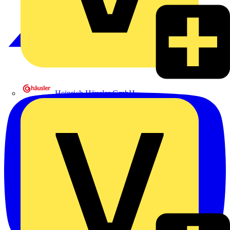
Heinrich Häusler GmbH