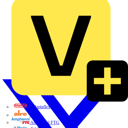
Adaptaflex
Alre
Amphenol FTG