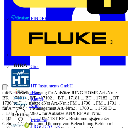
FINDER
FLUKE
Gira
HT Instruments GmbH
iHaus
mit Nebenstelleneingang für Aufsätze JUNG HOME Art.-Nrn.:
BT .. 17101 .., BT .. 17102 .., BT .. 17181 .., BT .. 17182 .., BT
Kaufel
17361 .. für Aufsätze eNet Art.-Nrn.: FM .. 1700 .., FM .. 1701 ..
Kopp
für Aufsätze LB-Management Art.-Nrn.: .. 1700 .., .. 1750 D ..,
.. 17180 .., .. 17280 .. für Aufsätze KNX RF Art.-Nrn.:
.. 1091 1ST RF .., .. 1092 1ST RF .. Bestimmungsgemäßer
Lichtline
Gebrauch Schalten und Dimmen von Beleuchtung Betrieb mit
LIGHTCYCLE