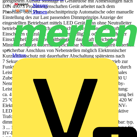
geeignetem Aufsatz Montage in Gerätedose mit Abmessungen nach
Megger
DIN 49073 Produkteigenschaften Gerät arbeitet nach dem
Mersen
Phasenan- oder Phasenabschnittprinzip Automatische oder manuelle
Einstellung des zur Last passenden Dimmprinzips Anzeige der
eingestellten Betriebsart mittels LED Gerät kann ohne Neutralleiter
betrieben werden Einschalten durch lampenschonenden Softstart
Einschalten mit zuletzt eingestellter Helligkeit oder gespeicherter
Einschalthelligkeit Einschalthelligkeit dauerhaft speicherbar
Minimalhelligkeit dauerhaft speicherbar Maximalhelligkeit dauerhaft
speicherbar Anschluss von Nebenstellen möglich Elektronischer
Merten
Kurzschlussschutz mit dauerhafter Abschaltung spätestens nach
7 Sekunden Elektronischer Übertemperaturschutz Testbetrieb zur
Funktionsprüfung Hotelcard-Funktion Leistungserweiterung durch
Leistungszusätze (Art.-Nr. ULZ 1755 REG) möglich Optionales
Zubehör: Kompensationsmodul LED, Art.-Nr.: KM LED 230 U
Nennspannung: AC 230 V ~ Netzfrequenz: 50/60 Hz Standby-
Leistung abhängig vom Aufsatz: ca. 0,1 ... 0,5 W Verlustleistung:
ca. 4 W Umgebungstemperatur: −5 ... +45 °C Anschlussleistung bei
25 °C Glühlampen: 20 ... 420 W HV-Halogenlampen: 20 ... 420 W
Elektronische Trafos: 20 ... 420 W Elektronische Trafos mit NV-
LED: typ. 20 ... 100 W Induktive Trafos: 20 ... 420 VA Induktive
Trafos mit NV-LED: typ. 20 ... 100 VA HV-LED-Lampen
dimmbar: typ. 3 ... 100 W Kompaktleuchtstofflampen dimmbar: typ.
3 ... 100 W Betriebsart LED-Phasenabschnitt: Anschlussleistung für
HV-LED-Lampen typ. 3 ... 400 W, elektronische Trafos mit NV-