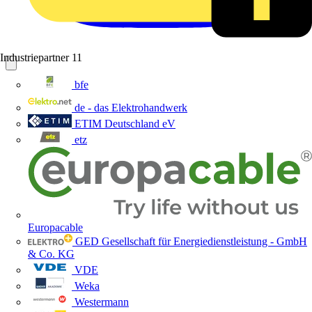
Industriepartner
11
bfe
de - das Elektrohandwerk
ETIM Deutschland eV
etz
Europacable
GED Gesellschaft für Energiedienstleistung - GmbH
& Co. KG
VDE
Weka
Westermann