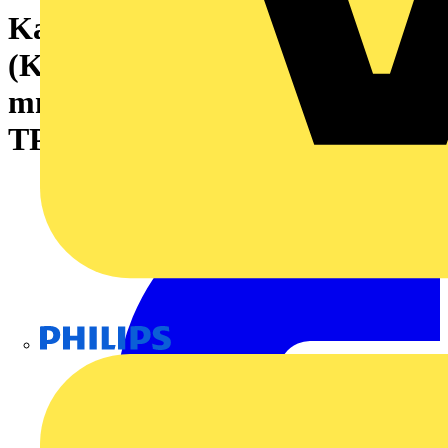
Kabeltülle geschlitzte
(Kabeleinführungssystem), 32
mm, 33 mm, -40 °C, 90 °C,
TPE, lichtgrau
Philips