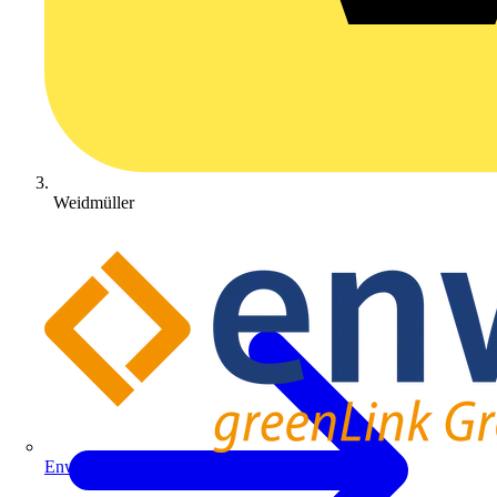
Weidmüller
Enwitec