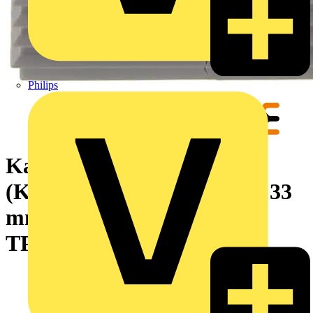
Philips
Kabeltülle geschlitzte
(Kabeleinführungssystem), 33
mm, 34 mm, -40 °C, 90 °C,
TPE, lichtgrau