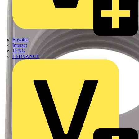
Enwitec
Interact
JUNG
LEDVANCE