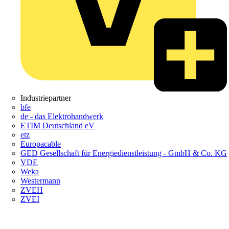
Industriepartner
bfe
de - das Elektrohandwerk
ETIM Deutschland eV
etz
Europacable
GED Gesellschaft für Energiedienstleistung - GmbH & Co. KG
VDE
Weka
Westermann
ZVEH
ZVEI