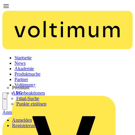
Startseite
News
Akademie
Produktsuche
Partner
Voltimum+
Premium
AEG
Werbeaktionen
Filial-Suche
Punkte einlösen
Anmelden
Registrierung
Anmelden
Registrierung