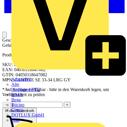
Geschlitzte Kabeltülle für das Einführen von Leitungen in ein
Gehäuse.
Produktkennzeichen
SKU: 2584910000
EAN: 04050118647082
GTIN: 04050118647082
Adaptaflex
MPN: CABTITE SE 33-34 LRG GY
Alre
Amphenol FTG
*Auf Anfrage verfügbar - bitte in den Warenkorb legen, um
BALS
Verfügbarkeit zu prüfen
Bega
Bticino
−
+
Cimco
In den Warenkorb
DOTLUX GmbH
Elso