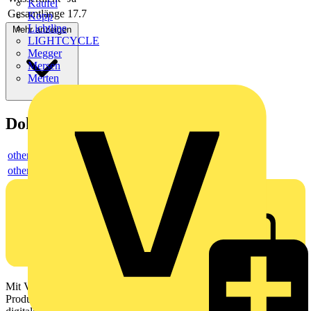
Kaufel
Gesamtlänge
17.7
Kopp
Lichtline
Mehr anzeigen
LIGHTCYCLE
Megger
Mersen
Merten
Dokumente
others
others
Mit Voltimum erhalten Elektrofachkräfte Zugang zu Branchennews,
Produktinformationen, Schulungen und Tools – alles auf einer