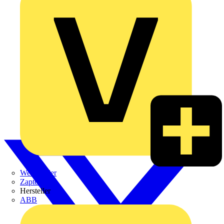
Weidmüller
Zaptec
Hersteller
ABB