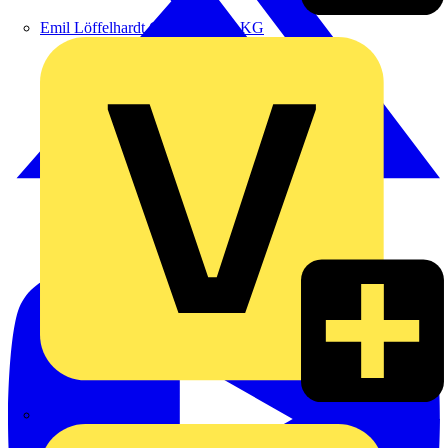
Emil Löffelhardt GmbH & Co. KG
Hardy Schmitz