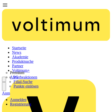
Startseite
News
Akademie
Produktsuche
Partner
Voltimum+
Premium
AEG
Werbeaktionen
Filial-Suche
Punkte einlösen
Anmelden
Registrierung
Anmelden
Registrierung