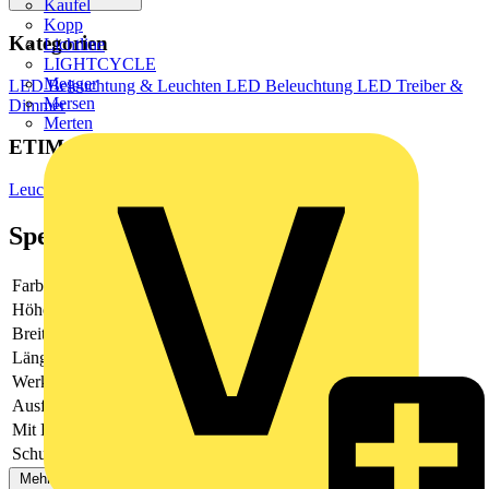
Kaufel
Kopp
Kategorien
Lichtline
LIGHTCYCLE
Megger
LED Beleuchtung & Leuchten
LED Beleuchtung
LED Treiber &
Mersen
Dimmer
Merten
ETIM Group
Leuchtenzubehör
Spezifikationen
Farbe
weiß
Höhe
50
Breite
100
Länge
120
Werkstoff
Stahl
Ausführung
sonstige
Mit Kabelrinne
Nein
Schutzart (IP)
sonstige
Mehr anzeigen