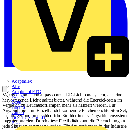
Adaptaflex
Alre
Amphenol FTG
Maxos fusion ist ein anpassbares LED-Lichtbandsystem, das eine
BALS
hervorragende Lichtqualität bietet, während die Energiekosten im
Bega
Vergleich zu Leuchtstofflampen mehr als halbiert werden. Für
Bticino
Anwendungen im Einzelhandel könnendie Flächenleuchte StoreSet,
Cimco
Lichtträger und unterschiedliche Strahler in das Tragschienensystem
DOTLUX GmbH
integriert werden. Durch diese Flexibilität kann die Beleuchtung an
Elso
jede Situation angepasst werden. Für Anwendungen in der Industrie