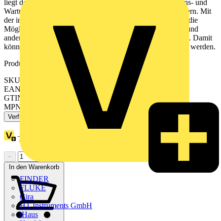
liegt der Schwerpunkt auf der Reduzierung von Installations- und
Wartungskosten durch Verwendung von weniger Lichtträgern. Mit
der integrierten Stromschiene mit bis zu 13 Leitern entsteht die
Möglichkeit, die Leuchten je nach Bedarf zu positionieren und
andere Services/Hardware von Drittanbietern zu integrieren. Damit
können spätere Layoutänderungen jeder Zeit berücksichtigt werden.
Produktkennzeichen
SKU: 8720169425491
EAN: 8720169425491
GTIN: 8719514772700
MPN: LL500Z 2xEP CU Gen2 WH
Verfügbar: 2 Händler
Treuepunkte:
58
−
+
In den Warenkorb
FINDER
FLUKE
Gira
HT Instruments GmbH
iHaus