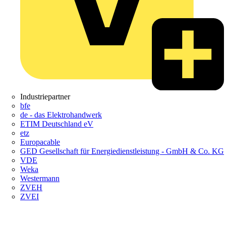
Industriepartner
bfe
de - das Elektrohandwerk
ETIM Deutschland eV
etz
Europacable
GED Gesellschaft für Energiedienstleistung - GmbH & Co. KG
VDE
Weka
Westermann
ZVEH
ZVEI