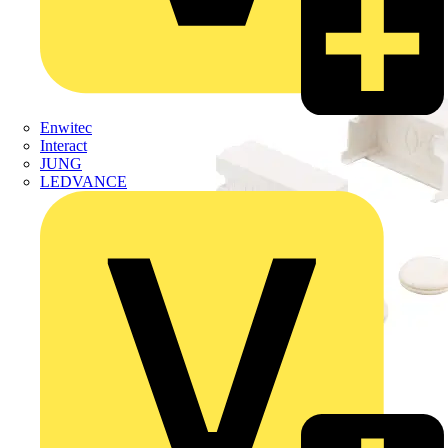
Enwitec
Interact
JUNG
LEDVANCE