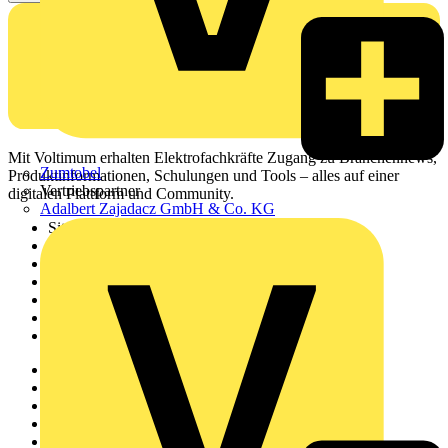
Mit Voltimum erhalten Elektrofachkräfte Zugang zu Branchennews,
Zumtobel
Produktinformationen, Schulungen und Tools – alles auf einer
Vertriebspartner
digitalen Plattform und Community.
Adalbert Zajadacz GmbH & Co. KG
Sitemap
Startseite
News
Akademie
Produktsuche
Partner
Voltimum+
Weitere Links
Über uns
Kontakt
Downloadbereich (PDFs)
Häufig gestellte Fragen