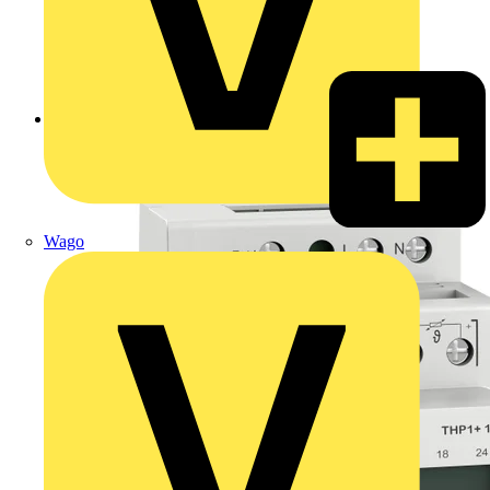
Zurück zu Produkte
Wago