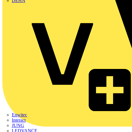
DEHN
Enwitec
Interact
JUNG
LEDVANCE