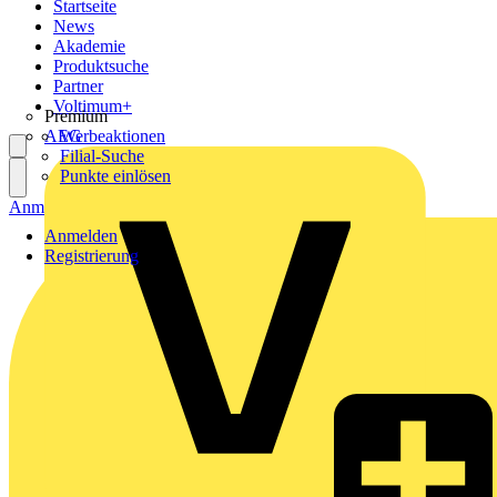
Startseite
News
Akademie
Produktsuche
Partner
Voltimum+
Premium
AEG
Werbeaktionen
Filial-Suche
Punkte einlösen
Anmelden
Registrierung
Anmelden
Registrierung