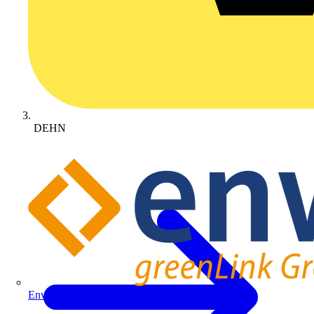
DEHN
Enwitec