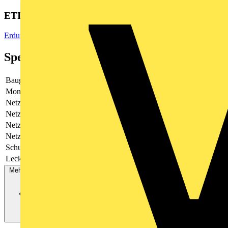
ETIM Group
Erdung, Blitz- und Überspannungsschutz
Spezifikationen
Baugröße
3 TE
Montageart
Hutschiene TH35
Netzform DC
Ja
Netzform IT
Nein
Netzform TN
Nein
Netzform TT
Nein
Schutzpegel
4
Leckstromfrei
Nein
Mehr anzeigen