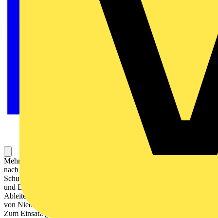
Mehrpoliger Überspannungsableiter DEHNguard MP YPV, Typ 2
nach EN 61643-31, bestehend aus Basisteil mit gesteckten
Schutzmodulen und Doppel-Push-In-Anschlussklemme für Stich-
und Durchgangsverdrahtung geeignet. Hohe Gerätesicherheit durch
Ableiterüberwachung mit Thermo-Dynamik-Control. Zum Schutz
von Niederspannungs-Verbraucheranlagen vor Überspannungen.
Zum Einsatz gemäß IEC 60364-7-712:2002-05 (Errichten von