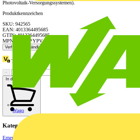
Photovoltaik-Versorgungssystemen).
Produktkennzeichen
SKU: 942565
EAN: 4013364495685
GTIN: 4013364495685
MPN: DG MP YPV 1200 FM
Verfügbar: 1 Händler
Treuepunkte:
1
−
+
In den Warenkorb
Wago
Kategorien
Erneuerbare Energien & E-Mobilität
Photovoltaik-Komponenten