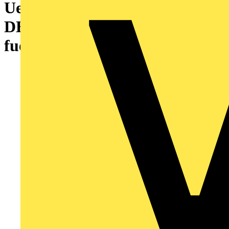
Ueberspannungsableiter Typ 2
DEHNguard MP Mehrpolig
fuer PV-Anlagen bis 1170V DC