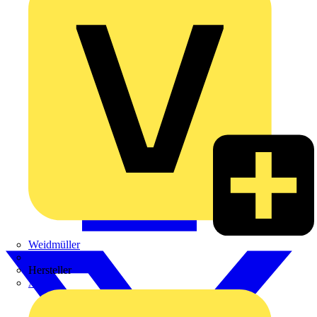
Weidmüller
Zaptec
Hersteller
ABB