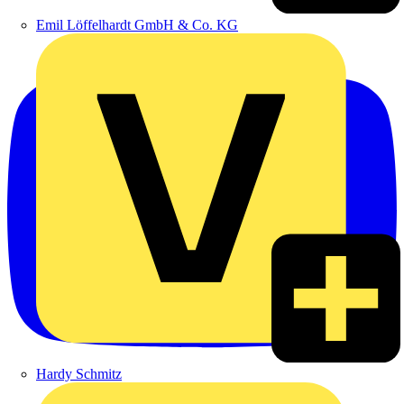
Emil Löffelhardt GmbH & Co. KG
Hardy Schmitz