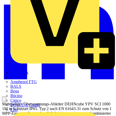
Adaptaflex
Alre
Amphenol FTG
BALS
Bega
Bticino
Cimco
Mehrpoliger Überspannungs-Ableiter DEHNcube YPV SCI 1000
DOTLUX GmbH
1M in Schutzart IP65. Typ 2 nach EN 61643-31 zum Schutz von 1
Elso
MPP-Eingang. Dreistufige DC-Schaltvorrichtung mit kombinierter