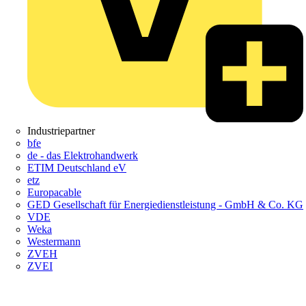
Industriepartner
bfe
de - das Elektrohandwerk
ETIM Deutschland eV
etz
Europacable
GED Gesellschaft für Energiedienstleistung - GmbH & Co. KG
VDE
Weka
Westermann
ZVEH
ZVEI