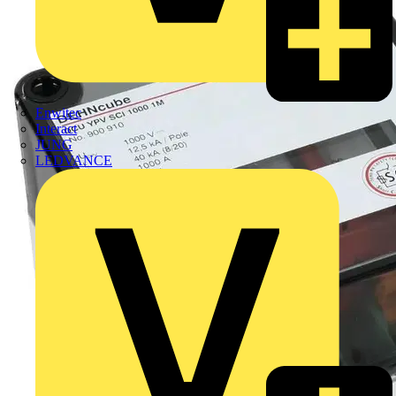
Enwitec
Interact
JUNG
LEDVANCE