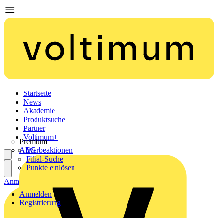
Startseite
News
Akademie
Produktsuche
Partner
Voltimum+
Premium
AEG
Werbeaktionen
Filial-Suche
Punkte einlösen
Anmelden
Registrierung
Anmelden
Registrierung