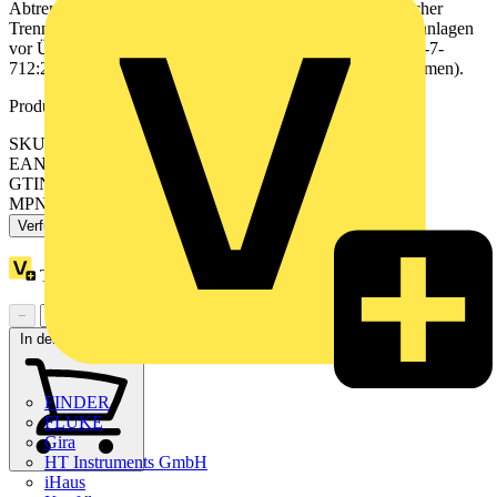
Abtrenn- und Kurzschließvorrichtung mit sicherer elektrischer
Trennung. Zum Schutz von Niederspannungs-Verbraucheranlagen
vor Überspannungen. Zum Einsatz gemäß DIN IEC 60364-7-
712:2011-04 (Errichten von Photovoltaik-Versorgungssystemen).
Produktkennzeichen
SKU: 900910
EAN: 4013364155046
GTIN: 4013364155046
MPN: DCU YPV SCI 1000 1M
Verfügbar: 2 Händler
Treuepunkte:
30
−
+
In den Warenkorb
FINDER
FLUKE
Gira
HT Instruments GmbH
iHaus