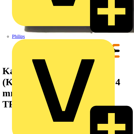
Philips
Kabeltülle geschlitzte
(Kabeleinführungssystem), 4
mm, 5 mm, -40 °C, 120 °C,
TPE, tiefschwarz