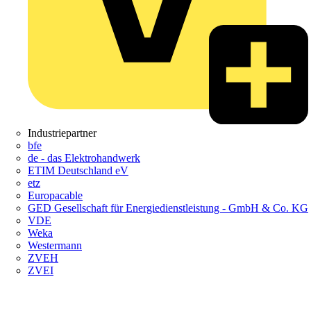
Industriepartner
bfe
de - das Elektrohandwerk
ETIM Deutschland eV
etz
Europacable
GED Gesellschaft für Energiedienstleistung - GmbH & Co. KG
VDE
Weka
Westermann
ZVEH
ZVEI