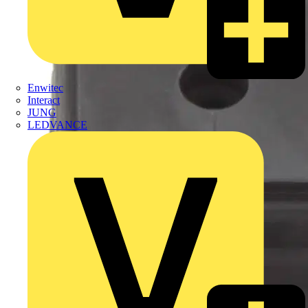
Enwitec
Interact
JUNG
LEDVANCE