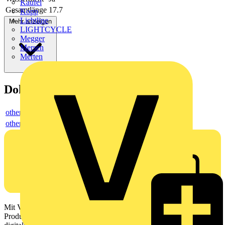
Kaufel
Gesamtlänge
17.7
Kopp
Lichtline
Mehr anzeigen
LIGHTCYCLE
Megger
Mersen
Merten
Dokumente
others
others
Mit Voltimum erhalten Elektrofachkräfte Zugang zu Branchennews,
Produktinformationen, Schulungen und Tools – alles auf einer