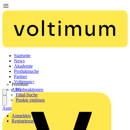
Startseite
News
Akademie
Produktsuche
Partner
Voltimum+
Premium
AEG
Werbeaktionen
Filial-Suche
Punkte einlösen
Anmelden
Registrierung
Anmelden
Registrierung