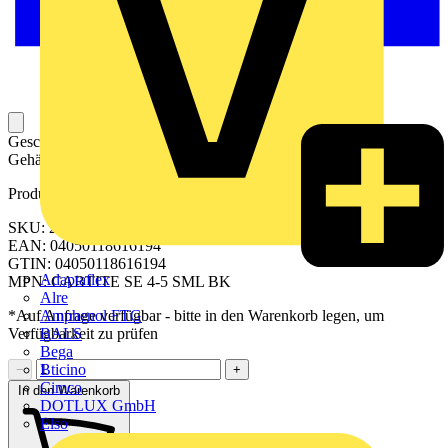
Geschlitzte Kabeltülle für das Einführen von Leitungen in ein
Gehäuse.
Produktkennzeichen
SKU: 2584680000
EAN: 04050118616194
GTIN: 04050118616194
Adaptaflex
MPN: CABTITE SE 4-5 SML BK
Alre
Amphenol FTG
*Auf Anfrage verfügbar - bitte in den Warenkorb legen, um
BALS
Verfügbarkeit zu prüfen
Bega
Bticino
−
+
Cimco
In den Warenkorb
DOTLUX GmbH
Elso