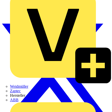
Weidmüller
Zaptec
Hersteller
ABB