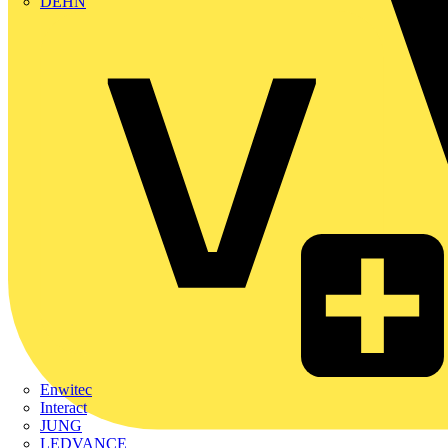
DEHN
Enwitec
Interact
JUNG
LEDVANCE