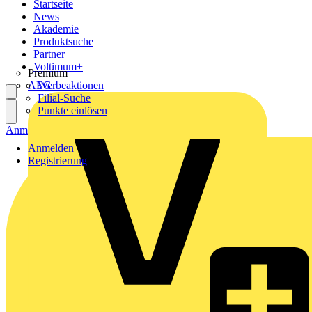
Startseite
News
Akademie
Produktsuche
Partner
Voltimum+
Premium
AEG
Werbeaktionen
Filial-Suche
Punkte einlösen
Anmelden
Registrierung
Anmelden
Registrierung