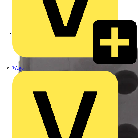
Zurück zu Produkte
Wago