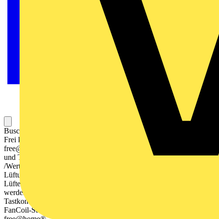
Busch-Tenton®, Raumtemperaturregler mit Bedienfunktion 10-fach
Frei konfigurierbares Multifunktionsbedienelement. Mit integriertem
free@home Busanschluss. Mit integriertem Raumtemperaturregler
und Temperaturfühler. Tasterfunktion: Schalten / Dimmen / Jalousie
/Wert senden / Lichtszenen u.a. Zur Ansteuerung von Heizungs-,
Lüftungs- und FanCoil-Aktoren. Haupt-/Nebenstellenbetrieb Die
Lüfterstufe kann manuell oder in den Automatikbetrieb geschaltet
werden Spannungsversorgung über Bus-Klemmen (a,b).
Tastkontakte links/rechts Anzeige der Betriebsart, Temperatur,
FanCoil-Stufe, Designlinie: Busch-Tenton® Produktreihe: Busch-
free@home®