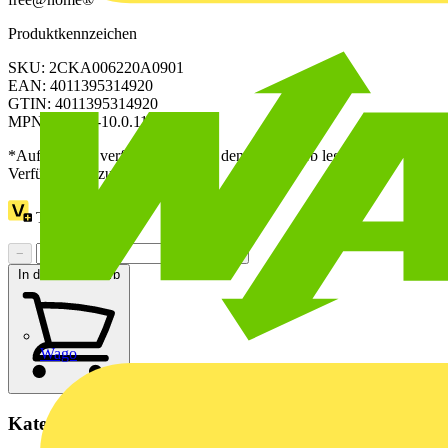
Produktkennzeichen
SKU: 2CKA006220A0901
EAN: 4011395314920
GTIN: 4011395314920
MPN: SBR-F-10.0.11-885
*Auf Anfrage verfügbar - bitte in den Warenkorb legen, um
Verfügbarkeit zu prüfen
Treuepunkte:
6
−
+
In den Warenkorb
Wago
Kategorien