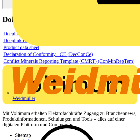
Dokumente
Deeplink product page
Deeplink REACH
Product data sheet
Declaration of Conformity - CE (DecConCe)
Conflict Minerals Reporting Template (CMRT) (ConMinRepTem)
Weidmüller
Mit Voltimum erhalten Elektrofachkräfte Zugang zu Branchennews,
Produktinformationen, Schulungen und Tools – alles auf einer
digitalen Plattform und Community.
Sitemap