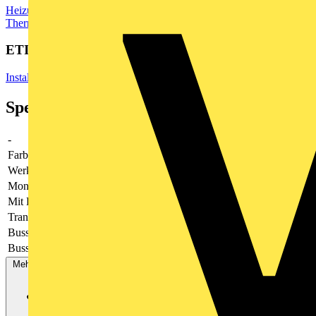
Heizung & Lüftung
Intelligente Thermostate
Programmierbare
Thermostate
ETIM Group
Installationsbussysteme
Spezifikationen
-
-
Farbe
schwarz
Werkstoff
Kunststoff
Montageart
Unterputz
Mit Display
-
Transparent
-
Bussystem KNX
Nein
Bussystem LON
Nein
Mehr anzeigen