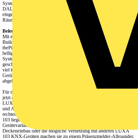
System und RF-Komponenten. Darüber hinaus können z.B. auch
DALI-Lichtsysteme mit HCL- und RGBW-Funktionalität
eingebunden werden, um die Farbe und Farbtemperatur in den
Räumen individuell anzupassen.
Beleuchtungssteuerung auf KNX-Basis
Mit einer „kleinen“ Produktneuheit schlägt Theben auf der Light +
Building 2024 in Sachen effizienter Lichtsteuerung auf: Der
thePiccola Mini Präsenzmelder zur bewegungs- und
helligkeitsabhängigen Lichtsteuerung ist jetzt auch für KNX-
Systeme verfügbar und dank KNX Data Secure vor Manipulationen
geschützt. Auch die Montage von thePiccola KNX ist künftig sehr
viel komfortabler: Die Elektronik wurde ins einteilige
Gerätegehäuse integriert, was die Montage, insbesondere in
abgehängten Decken, erheblich vereinfacht.
Für die Gerätefamilie der LUXA 103 Präsenzmelder bietet Theben
jetzt auch eine Variante für KNX und das Smart Home System
LUXORliving zur effizienten Licht- und HLK-Steuerung im Innen-
und Außenbereich an. Verfügbar sind Varianten mit rundem sowie
rechteckigem Erfassungsbereich. Die Vorteile der Baureihe LUXA
103 liegen auf der Hand: Ihr flaches, kompaktes Design,
Gerätevarianten für Unterputz- und Aufputz-Montage oder
Deckeneinbau oder die mögliche Vernetzung mit anderen LUXA
103 KNX-Geräten machen sie zu einem Präsenzmelder-Allrounder.