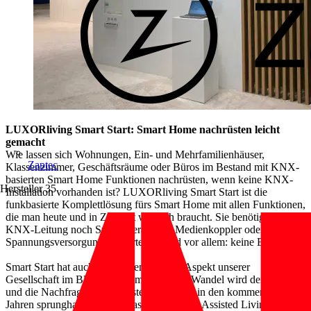
LUXORliving Smart Start: Smart Home nachrüsten leicht
gemacht
Wie lassen sich Wohnungen, Ein- und Mehrfamilienhäuser,
Zaptec
Klassenzimmer, Geschäftsräume oder Büros im Bestand mit KNX-
basierten Smart Home Funktionen nachrüsten, wenn keine KNX-
Hersteller
35
Installation vorhanden ist? LUXORliving Smart Start ist die
funkbasierte Komplettlösung fürs Smart Home mit allen Funktionen,
die man heute und in Zukunft wirklich braucht. Sie benötigt weder
KNX-Leitung noch Systemgeräte wie Medienkoppler oder
Spannungsversorgung im Verteiler. Und vor allem: keine ETS.
Smart Start hat auch noch einen anderen Aspekt unserer
Gesellschaft im Blick: Der demografische Wandel wird den Bedarf
und die Nachfrage nach Assistenzsystemen in den kommenden
Jahren sprunghaft ansteigen lassen. Ambient Assisted Living (AAL)