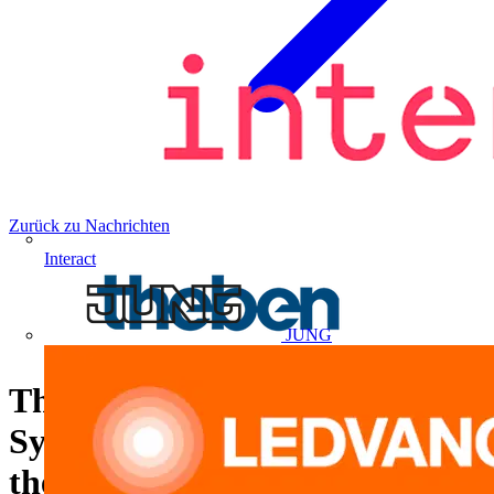
Zurück zu Nachrichten
Interact
JUNG
Theben präsentiert neues RF-
System für KNX Smart home /
thePiccola und Luxa 103