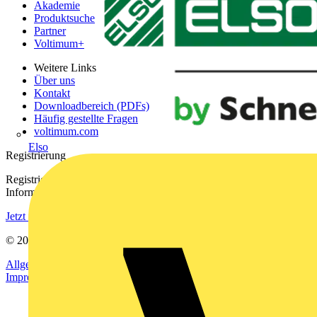
Akademie
Produktsuche
Partner
Voltimum+
Weitere Links
Über uns
Kontakt
Downloadbereich (PDFs)
Häufig gestellte Fragen
voltimum.com
Elso
Registrierung
Registrieren Sie sich kostenlos und erhalten Sie stets aktuelle
Informationen aus der Elektroindustrie.
Jetzt registrieren
© 2002-
2026
Voltimum
Allgemeine Geschäftsbedingungen
Datenschutzerklärung
Impressum