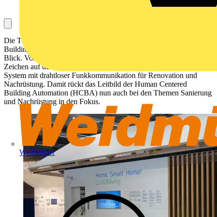
Die Theben AG nimmt mit ihrem Messeauftritt auf der Light +
Building in Frankfurt am Main die Themen der Zukunft in den
Blick. Von 03. bis 08. März 2024 stehen am Theben-Stand alle
Zeichen auf dem neuen KNX-basierten LUXORliving Smart Home
System mit drahtloser Funkkommunikation für Renovation und
Nachrüstung. Damit rückt das Leitbild der Human Centered
Building Automation (HCBA) nun auch bei den Themen Sanierung
und Nachrüstung in den Fokus.
Weidmüller