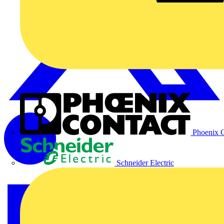
Phoenix C
Schneider Electric