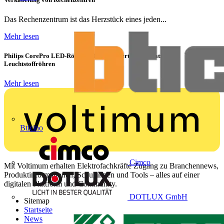
Das Rechenzentrum ist das Herzstück eines jeden...
Mehr lesen
Philips CorePro LED-Röhren: Der preiswerte 1:1 Ersatz für
Leuchtstoffröhren
Mehr lesen
Bticino
Cimco
Mit Voltimum erhalten Elektrofachkräfte Zugang zu Branchennews,
Produktinformationen, Schulungen und Tools – alles auf einer
digitalen Plattform und Community.
DOTLUX GmbH
Sitemap
Startseite
News