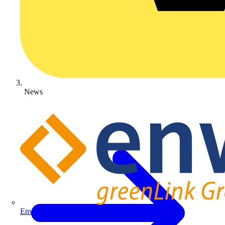
News
Enwitec