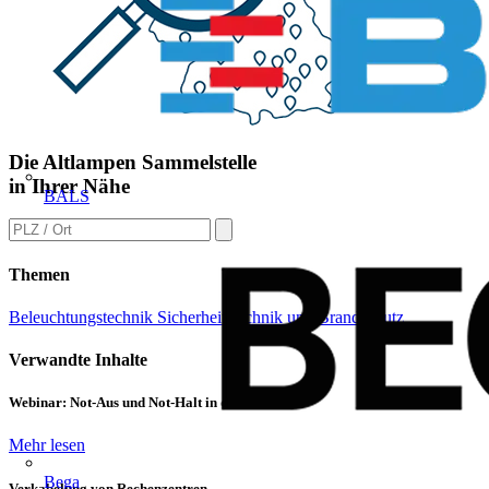
Die Altlampen Sammelstelle
in Ihrer Nähe
BALS
Themen
Beleuchtungstechnik
Sicherheitstechnik und Brandschutz
Verwandte Inhalte
Webinar: Not-Aus und Not-Halt in der Praxis
Mehr lesen
Bega
Verkabelung von Rechenzentren