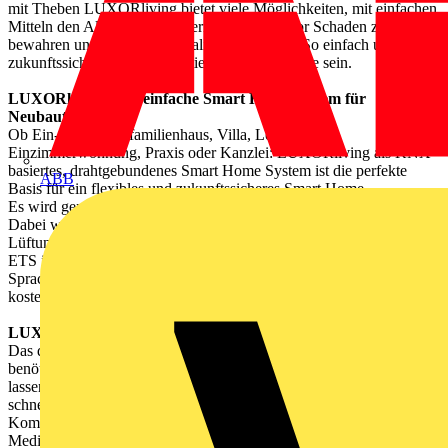
mit Theben LUXORliving bietet viele Möglichkeiten, mit einfachen
Mitteln den Alltag zu erleichtern, Menschen vor Schaden zu
bewahren und ihre Lebensqualität zu steigern. So einfach und
zukunftssicher kann der Einstieg ins Smart Home sein.
LUXORliving: Das einfache Smart Home System für
Neubauten
Ob Ein- oder Mehrfamilienhaus, Villa, Loft oder
Einzimmerwohnung, Praxis oder Kanzlei: LUXORliving als KNX-
basiertes, drahtgebundenes Smart Home System ist die perfekte
ABB
Basis für ein flexibles und zukunftssicheres Smart Home.
Es wird genauso verkabelt, wie jede andere KNX-Installation.
Dabei werden die einzelnen Gewerke wie Beleuchtung, Heizung,
Lüftung und Jalousien intelligent miteinander vernetzt und ohne
ETS in Betrieb genommen. Die Steuerung erfolgt komfortabel per
Sprache über Amazon Alexa oder Google Assistant, über die
kostenlose LUXORplay App oder per Taster.
LUXORliving RF: Ausbaustufe fürs TP-System
Das drahtgebundene LUXORliving-System eines Eigenheims
benötigt eine Erweiterung für den neuen Anbau? Mit LUXORliving
lassen sich bestehende drahtgebundene Installationen einfach und
schnell durch Funkaktoren erweitern – ohne zusätzliche
Kommunikationsleitung und mit allen gewohnten Funktionen. Der
Medienkoppler RF1 dient dabei als Schnittstelle zwischen TP-