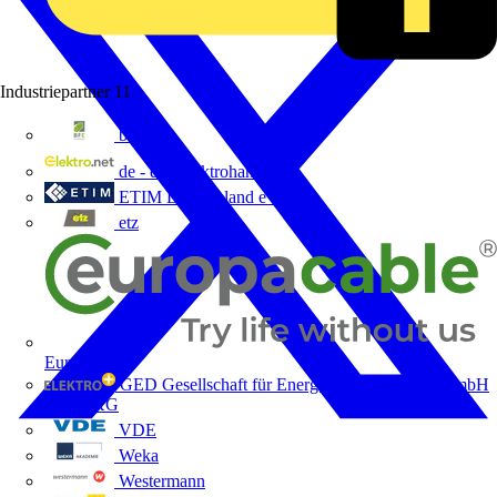
Industriepartner
11
bfe
de - das Elektrohandwerk
ETIM Deutschland eV
etz
Europacable
GED Gesellschaft für Energiedienstleistung - GmbH
& Co. KG
VDE
Weka
Westermann