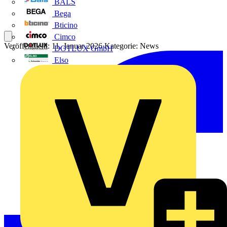
BALS
Bega
Bticino
Cimco
Veröffentlicht: 11. Januar 2026
Kategorie: News
DOTLUX GmbH
Elso