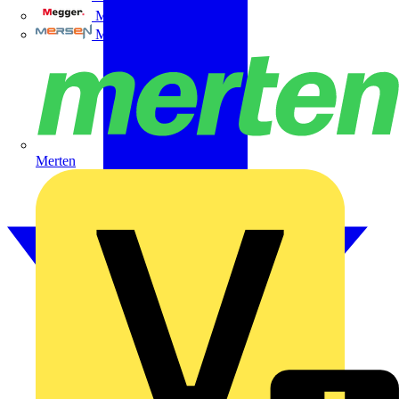
Megger
Mersen
Merten