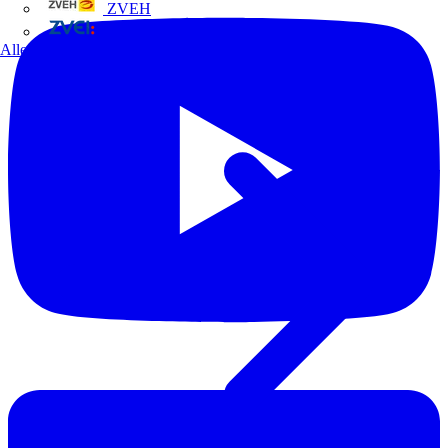
ZVEH
ZVEI
Alle Partner