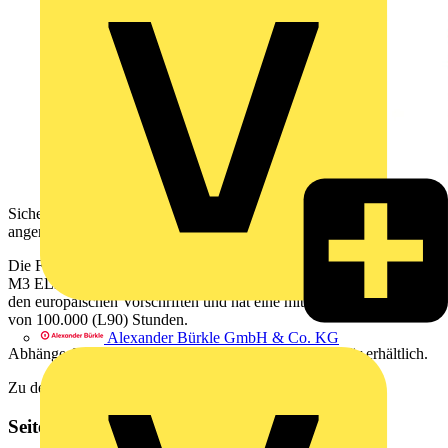
Sicherheit ist für Gebäudeeigentümer wichtig, und daher ist eine
angemessene Notbeleuchtung ein wichtiges Anliegen für Sie.
Die Fluchtwegleuchte von Philips (EM159C WL/CM EXIT SIGN
M3 ELP LEG WH) mit integriertem Akku für 3 Stunden entspricht
den europäischen Vorschriften und hat eine mittler Nutzlebensdauer
von 100.000 (L90) Stunden.
Alexander Bürkle GmbH & Co. KG
Abhänge-Set und T Deckeneinbau-Set sind als Zubehör erhältlich.
Zu den Produkten
Seitenleiste