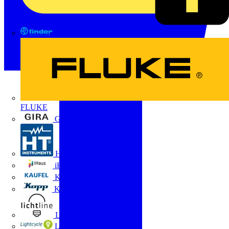
FINDER
FLUKE
Gira
HT Instruments GmbH
iHaus
Kaufel
Kopp
Lichtline
LIGHTCYCLE