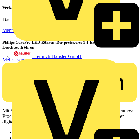
Verkabelung von Rechenzentren
Das Rechenzentrum ist das Herzstück eines jeden...
Mehr lesen
Philips CorePro LED-Röhren: Der preiswerte 1:1 Ersatz für
Leuchtstoffröhren
Heinrich Häusler GmbH
Mehr lesen
Mit Voltimum erhalten Elektrofachkräfte Zugang zu Branchennews,
Produktinformationen, Schulungen und Tools – alles auf einer
digitalen Plattform und Community.
Sitemap
Startseite