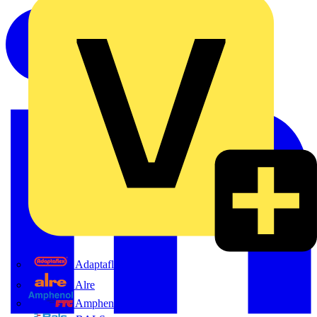
Adaptaflex
Alre
Amphenol FTG