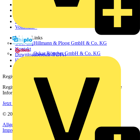
News
Akademie
Produktsuche
Partner
Voltimum+
Weitere Links
Hillmann & Ploog GmbH & Co. KG
Über uns
Kontakt
Oskar Böttcher GmbH & Co. KG
Downloadbereich (PDFs)
Häufig gestellte Fragen
voltimum.com
Registrierung
Registrieren Sie sich kostenlos und erhalten Sie stets aktuelle
Informationen aus der Elektroindustrie.
Jetzt registrieren
© 2002-
2026
Voltimum
Allgemeine Geschäftsbedingungen
Datenschutzerklärung
Impressum