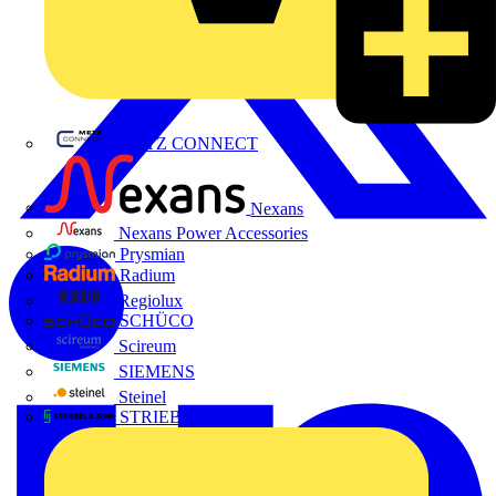
METZ CONNECT
Nexans
Nexans Power Accessories
Prysmian
Radium
Regiolux
SCHÜCO
Scireum
SIEMENS
Steinel
STRIEBEL & JOHN