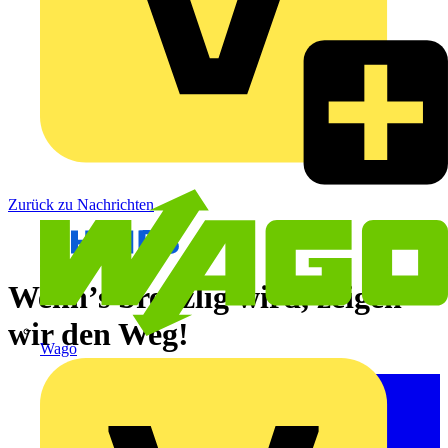
Zurück zu Nachrichten
Wenn’s brenzlig wird, zeigen
wir den Weg!
Wago