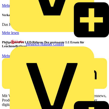
Mehr lesen
Verkabelung von Rechenzentren
Das Rechenzentrum ist das Herzstück eines jeden...
Mehr lesen
Philips CorePro LED-Röhren: Der preiswerte 1:1 Ersatz für
Heinrich Häusler GmbH
Leuchtstoffröhren
Mehr lesen
Mit Voltimum erhalten Elektrofachkräfte Zugang zu Branchennews,
Produktinformationen, Schulungen und Tools – alles auf einer
digitalen Plattform und Community.