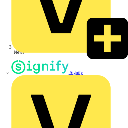
News
Signify