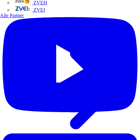
ZVEH
ZVEI
Alle Partner