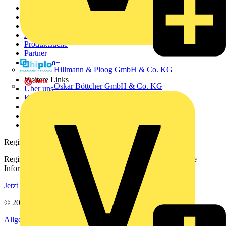
Sitemap
Startseite
News
Akademie
Produktsuche
Partner
Voltimum+
Hillmann & Ploog GmbH & Co. KG
Weitere Links
Oskar Böttcher GmbH & Co. KG
Über uns
Kontakt
Downloadbereich (PDFs)
Häufig gestellte Fragen
voltimum.com
Registrierung
Registrieren Sie sich kostenlos und erhalten Sie stets aktuelle
Informationen aus der Elektroindustrie.
Jetzt registrieren
© 2002-
2026
Voltimum
Allgemeine Geschäftsbedingungen
Datenschutzerklärung