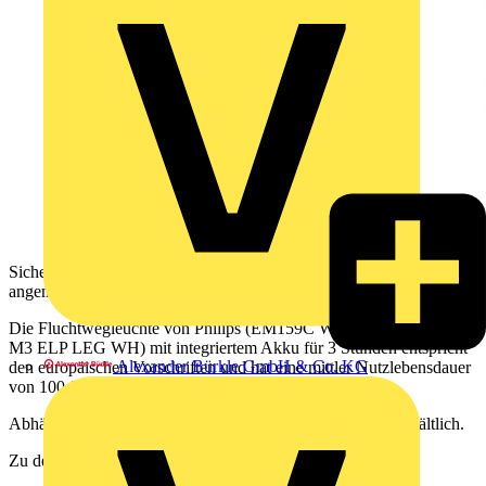
Sicherheit ist für Gebäudeeigentümer wichtig, und daher ist eine
angemessene Notbeleuchtung ein wichtiges Anliegen für Sie.
Die Fluchtwegleuchte von Philips (EM159C WL/CM EXIT SIGN
M3 ELP LEG WH) mit integriertem Akku für 3 Stunden entspricht
Alexander Bürkle GmbH & Co. KG
den europäischen Vorschriften und hat eine mittler Nutzlebensdauer
von 100.000 (L90) Stunden.
Abhänge-Set und T Deckeneinbau-Set sind als Zubehör erhältlich.
Zu den Produkten