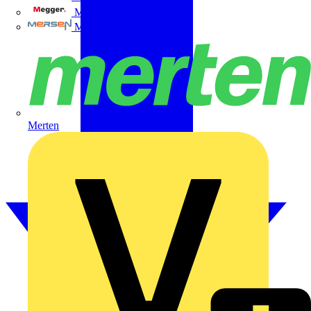
Megger
Mersen
Merten