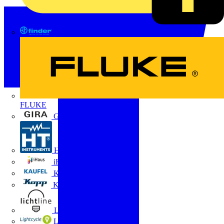
FINDER
FLUKE
Gira
HT Instruments GmbH
iHaus
Kaufel
Kopp
Lichtline
LIGHTCYCLE