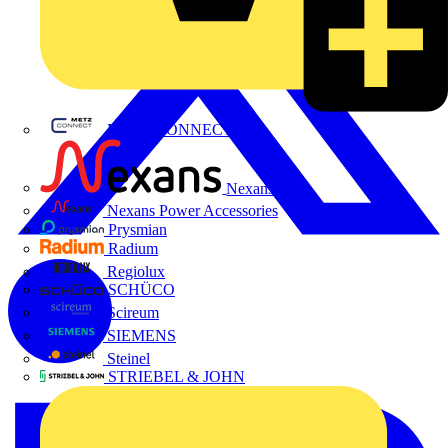
METZ CONNECT
Nexans
Nexans Power Accessories
Prysmian
Radium
Regiolux
SCHÜCO
Scireum
SIEMENS
Steinel
STRIEBEL & JOHN