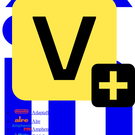
Adaptaflex
Alre
Amphenol FTG