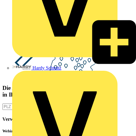
Hardy Schmitz
Die Altlampen Sammelstelle
in Ihrer Nähe
Verwandte Inhalte
Webinar: Not-Aus und Not-Halt in der Praxis