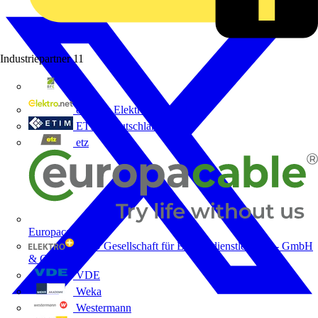
Industriepartner
11
bfe
de - das Elektrohandwerk
ETIM Deutschland eV
etz
Europacable
GED Gesellschaft für Energiedienstleistung - GmbH
& Co. KG
VDE
Weka
Westermann