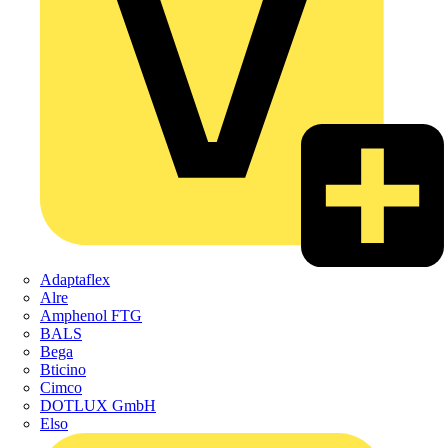
Adaptaflex
Alre
Amphenol FTG
BALS
Bega
Bticino
Cimco
DOTLUX GmbH
Elso