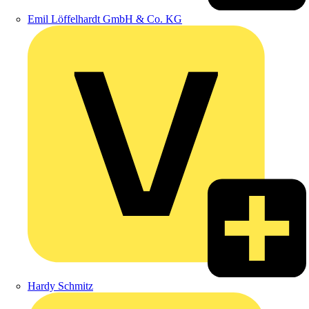
Emil Löffelhardt GmbH & Co. KG
Hardy Schmitz