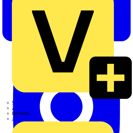
Weidmüller
Zaptec
Hersteller
ABB