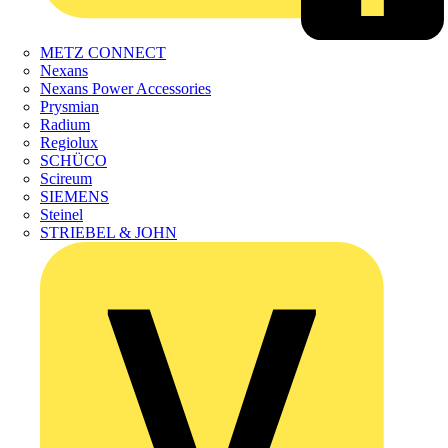
METZ CONNECT
Nexans
Nexans Power Accessories
Prysmian
Radium
Regiolux
SCHÜCO
Scireum
SIEMENS
Steinel
STRIEBEL & JOHN