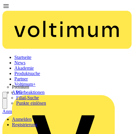
Startseite
News
Akademie
Produktsuche
Partner
Voltimum+
Premium
AEG
Werbeaktionen
Filial-Suche
Punkte einlösen
Anmelden
Registrierung
Anmelden
Registrierung