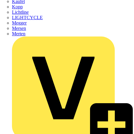
Kaufel
Kopp
Lichtline
LIGHTCYCLE
Megger
Mersen
Merten