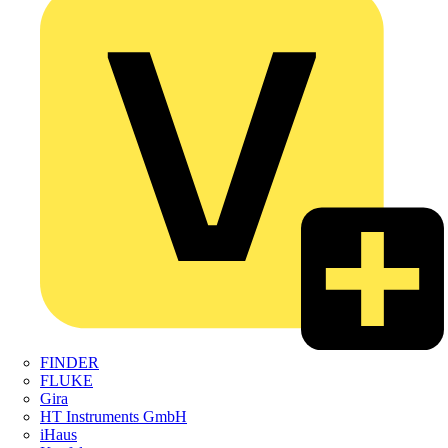
FINDER
FLUKE
Gira
HT Instruments GmbH
iHaus