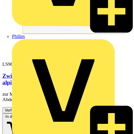
Philips
LS961Z5WW
Zwischenrahmen 55 x 55 mm, Thermoplast,
alpinweiß, senkrechte und...
zur Montage handelsüblicher Geräte anderer Hersteller mit
Abdeckung 55 x 55 mm Nicht für Geräte aus den...
Verfügbar: 3 Händler
In den Warenkorb