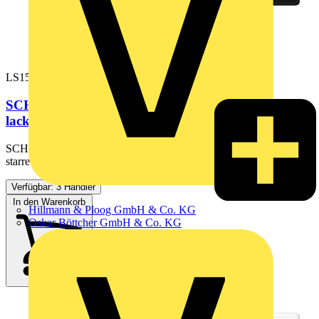
LS1520SWM
SCHUKO®-Steckdose, 16 A 250 V ~, Duroplast
lackiert, Serie LS,...
SCHUKO®-Steckdose, graphitschwarz matt mit Federklemmen für
starre und unbehandelte flexible Leiter bis 2,5 mm2...
Verfügbar: 3 Händler
In den Warenkorb
Hillmann & Ploog GmbH & Co. KG
Oskar Böttcher GmbH & Co. KG