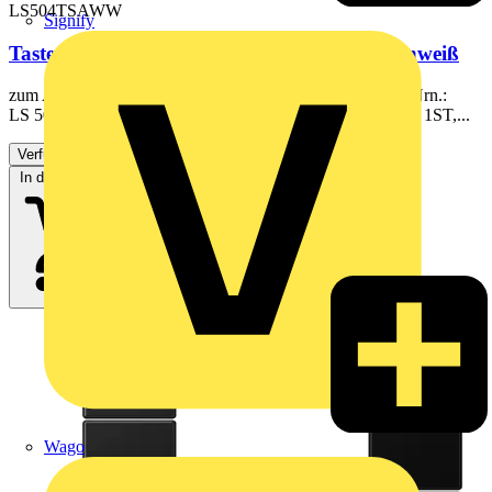
LS504TSAWW
Signify
Tastensatz, F50, Thermoplast, Serie LS, alpinweiß
zum Aufklipsen auf F 50-Module 4fach der Serie LS Art.-Nrn.:
LS 5074 TSM, LS 5294 1ST, LS 5094 TSEM, LS 5294 D 1ST,...
Verfügbar: 3 Händler
In den Warenkorb
Wago