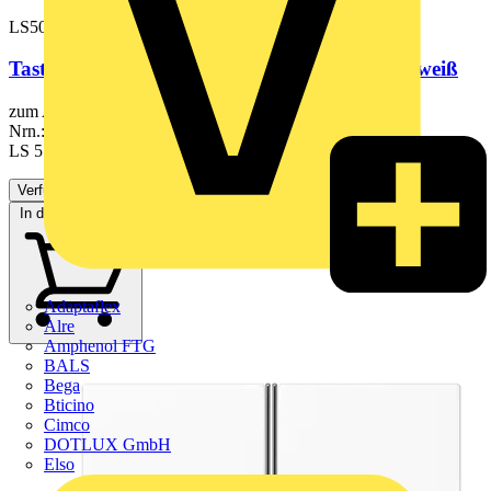
LS502TSAWW
Tastensatz, F50, Thermoplast, Serie LS, alpinweiß
zum Aufklipsen auf F 50-Module 2fach der Serie LS Art.-
Nrn.: LS 5072 TSM, LS 5292 1ST, LS 5092 TSEM,
LS 5178 TSM,...
Verfügbar: 2 Händler
In den Warenkorb
Adaptaflex
Alre
Amphenol FTG
BALS
Bega
Bticino
Cimco
DOTLUX GmbH
Elso