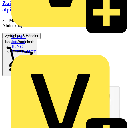
Zwischenrahmen 50 x 50 mm, Thermoplast,
alpinweiß, senkrechte und...
zur Montage handelsüblicher Geräte nach DIN 49075 mit
Abdeckung 50 x 50 mm
Verfügbar: 3 Händler
Enwitec
Interact
In den Warenkorb
JUNG
LEDVANCE