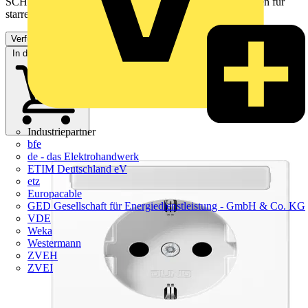
SCHUKO®-Steckdose, schneeweiß matt mit Federklemmen für
starre und unbehandelte flexible Leiter bis 2,5 mm2...
Verfügbar: 3 Händler
In den Warenkorb
Industriepartner
bfe
de - das Elektrohandwerk
ETIM Deutschland eV
etz
Europacable
GED Gesellschaft für Energiedienstleistung - GmbH & Co. KG
VDE
Weka
Westermann
ZVEH
ZVEI