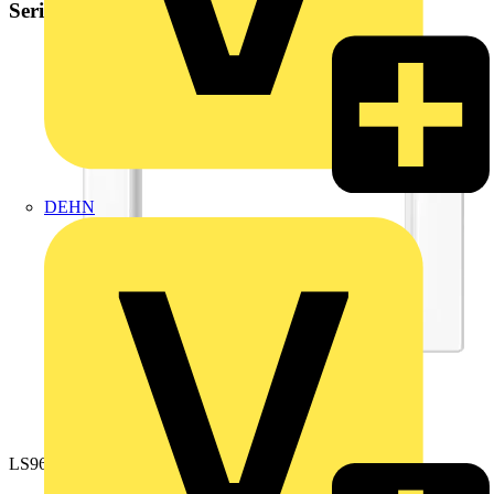
Serie LS 990
DEHN
LS961ZWW