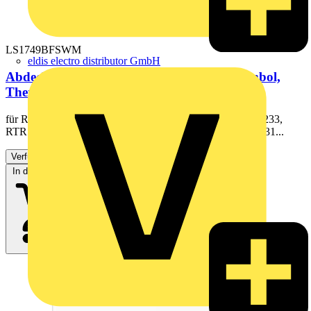
LS1749BFSWM
eldis electro distributor GmbH
Abdeckung für Thermostat, Temperatursymbol,
Thermoplast lackiert, Serie LS,...
für Raumthermostate Art.-Nrn.: RTR 230, RTR 231, RTR 233,
RTR 241 für Fußbodenheizungsthermostat Art.-Nr.: FTR 231...
Verfügbar: 2 Händler
In den Warenkorb