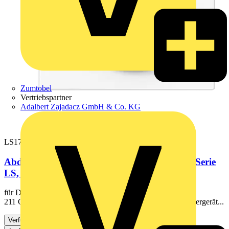
Zumtobel
Vertriebspartner
Adalbert Zajadacz GmbH & Co. KG
LS1740WW
Abdeckung mit Drehknopf 1fach, Duroplast, Serie
LS, alpinweiß
für Drehdimmer Art.-Nrn.: 1730 DD, 1731 DD, 1735 DD,
211 GDE für Nebenstelle Art.-Nr.: 1733 DNE für Drehsteuergerät...
Verfügbar: 3 Händler