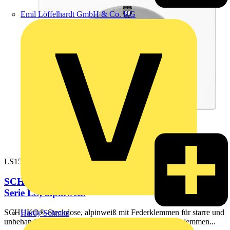
Emil Löffelhardt GmbH & Co. KG
LS1520WW
SCHUKO®-Steckdose, 16 A 250 V ~, Duroplast,
Serie LS, alpinweiß
SCHUKO®-Steckdose, alpinweiß mit Federklemmen für starre und
Hardy Schmitz
unbehandelte flexible Leiter bis 2,5 mm2 Verbindungsklemmen...