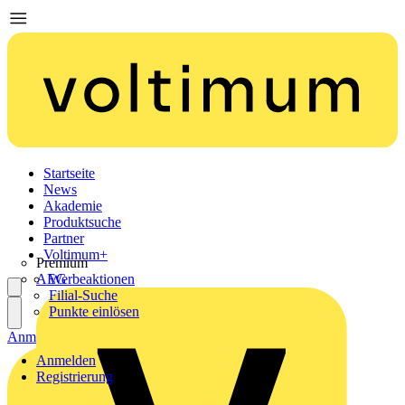
Startseite
News
Akademie
Produktsuche
Partner
Voltimum+
Premium
AEG
Werbeaktionen
Filial-Suche
Punkte einlösen
Anmelden
Registrierung
Anmelden
Registrierung