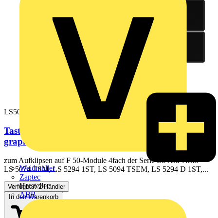
LS504TSASWM
Tastensatz, F50, Thermoplast lackiert, Serie LS,
graphitschwarz matt
zum Aufklipsen auf F 50-Module 4fach der Serie LS Art.-Nrn.:
Weidmüller
LS 5074 TSM, LS 5294 1ST, LS 5094 TSEM, LS 5294 D 1ST,...
Zaptec
Hersteller
Verfügbar: 2 Händler
ABB
In den Warenkorb