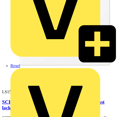
Rexel
LS1520WWM
SCHUKO®-Steckdose, 16 A 250 V ~, Duroplast
lackiert, Serie LS, schneeweiß...