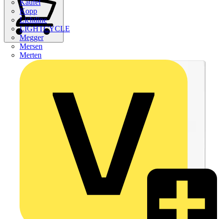
Kaufel
Kopp
Lichtline
LIGHTCYCLE
Megger
Mersen
Merten