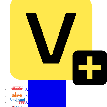
Adaptaflex
Alre
Amphenol FTG