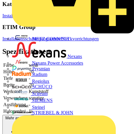
Kategorien
Installationsmaterial & Zubehör
Steckdosen & Schalter
Lichtschalter
ETIM Group
METZ CONNECT
Installationsschalterprogramme/Steckvorrichtungen
Spezifikationen
Nexans
Nexans Power Accessories
Farbe
weiß
Prysmian
Höhe
70
Radium
Tiefe
-
Regiolux
Breite
70
SCHÜCO
Werkstoff
Kunststoff
Scireum
Verwendung
sonstige
SIEMENS
Ausführung
-
Steinel
Halogenfrei
Ja
STRIEBEL & JOHN
Mehr anzeigen