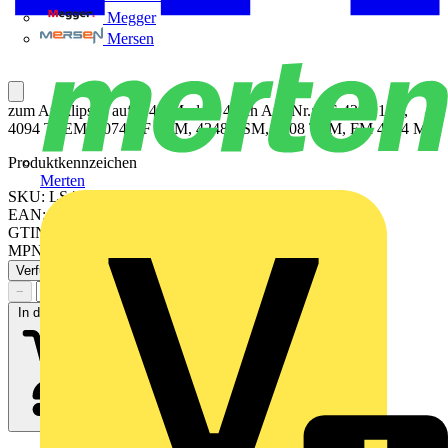
Megger
Mersen
zum Aufklipsen auf F 40-Module 4fach Art.-Nr.: LS 4294 1ST,
4094 TSEM, 4074 RF TSM, 4248 TSM, 4008 TSM, FM 4004 M
Produktkennzeichen
Merten
SKU: LS404TSAWW
EAN: 4011377044227
GTIN: 4011377044227
MPN: LS 404 TSA WW
Verfügbar: 3 Händler
−
+
In den Warenkorb