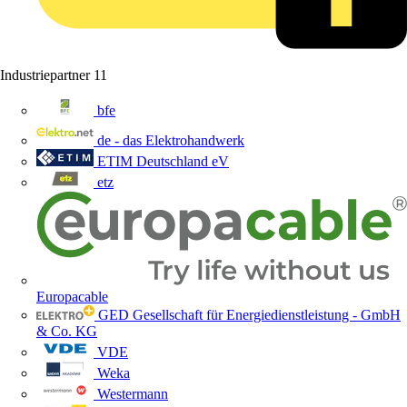
Industriepartner
11
bfe
de - das Elektrohandwerk
ETIM Deutschland eV
etz
Europacable
GED Gesellschaft für Energiedienstleistung - GmbH
& Co. KG
VDE
Weka
Westermann