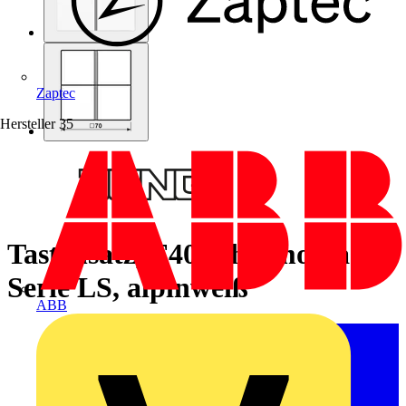
Zaptec
Hersteller
35
Tastensatz, F40, Thermoplast,
Serie LS, alpinweiß
ABB