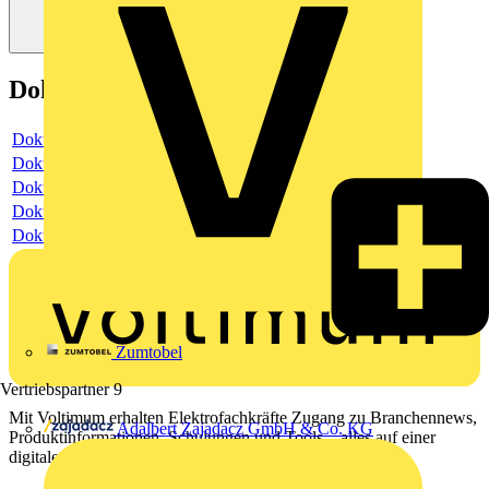
Dokumente
Dokument
Dokument
Dokument
Dokument
Dokument
Zumtobel
Vertriebspartner
9
Mit Voltimum erhalten Elektrofachkräfte Zugang zu Branchennews,
Adalbert Zajadacz GmbH & Co. KG
Produktinformationen, Schulungen und Tools – alles auf einer
digitalen Plattform und Community.