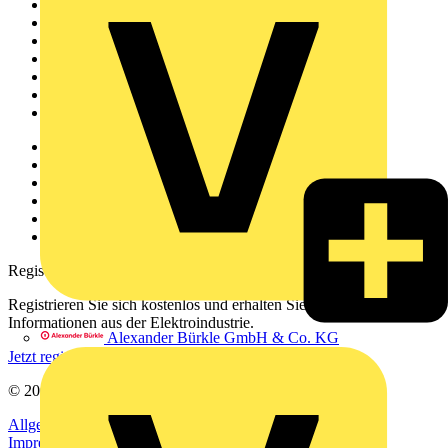
Sitemap
Startseite
News
Akademie
Produktsuche
Partner
Voltimum+
Weitere Links
Über uns
Kontakt
Downloadbereich (PDFs)
Häufig gestellte Fragen
voltimum.com
Registrierung
Registrieren Sie sich kostenlos und erhalten Sie stets aktuelle
Informationen aus der Elektroindustrie.
Alexander Bürkle GmbH & Co. KG
Jetzt registrieren
© 2002-
2026
Voltimum
Allgemeine Geschäftsbedingungen
Datenschutzerklärung
Impressum