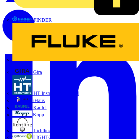
FINDER
FLUKE
Gira
HT Instruments GmbH
iHaus
Kaufel
Kopp
Lichtline
LIGHTCYCLE