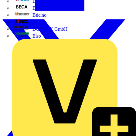
BALS
Bega
Bticino
Cimco
DOTLUX GmbH
Elso