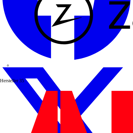
Zaptec
Hersteller
35