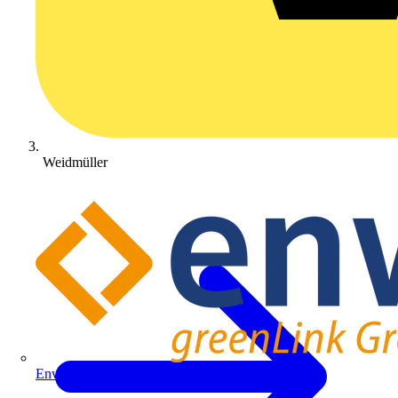
Weidmüller
Enwitec