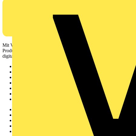
Mit Voltimum erhalten Elektrofachkräfte Zugang zu Branchennews,
Produktinformationen, Schulungen und Tools – alles auf einer
digitalen Plattform und Community.
Sitemap
Startseite
News
Akademie
Produktsuche
Partner
Voltimum+
Weitere Links
Über uns
Kontakt
Downloadbereich (PDFs)
Häufig gestellte Fragen