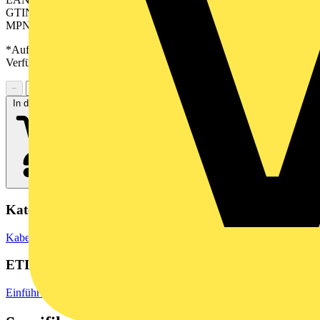
GTIN: 04050118616811
MPN: CABTITE SE 2/ASI SML BK
*Auf Anfrage verfügbar - bitte in den Warenkorb legen, um
Verfügbarkeit zu prüfen
−
+
In den Warenkorb
Kategorien
Kabelführungssysteme
ETIM Group
Einführungssysteme für Kabel/Leitungen