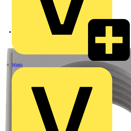
Zurück zu Produkte
Wago