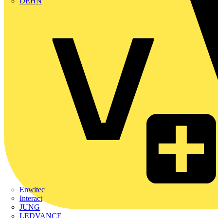
DEHN
Enwitec
Interact
JUNG
LEDVANCE