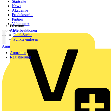
Startseite
News
Akademie
Produktsuche
Partner
Voltimum+
Premium
AEG
Werbeaktionen
Filial-Suche
Punkte einlösen
Anmelden
Registrierung
Anmelden
Registrierung