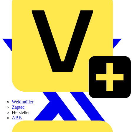
Weidmüller
Zaptec
Hersteller
ABB