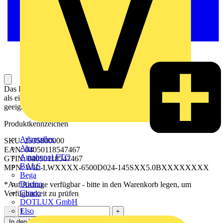
Das LED-Modul hat eine höhere Energieeffizienz und Lebensdauer
als eine Leuchtstofflampe und ist für harte Umgebungsbedingungen
geeignet (Schock und Vibration, breiter Temperaturbereich).
Produktkennzeichen
Adaptaflex
SKU: 2535800000
Alre
EAN: 04050118547467
Amphenol FTG
GTIN: 04050118547467
BALS
MPN: WIL-LWXXXX-6500D024-145SXX5.0BXXXXXXXX
Bega
Bticino
*Auf Anfrage verfügbar - bitte in den Warenkorb legen, um
Cimco
Verfügbarkeit zu prüfen
DOTLUX GmbH
Elso
−
+
In den Warenkorb