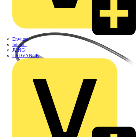
Enwitec
Interact
JUNG
LEDVANCE