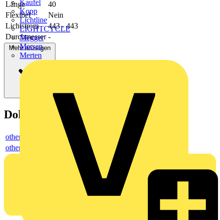
Kaufel
Länge
40
Kopp
Flexibel
Nein
Lichtline
Lichtstrom
443 - 443
LIGHTCYCLE
Durchmesser
-
Megger
Mersen
Mehr anzeigen
Merten
Dokumente
others
others