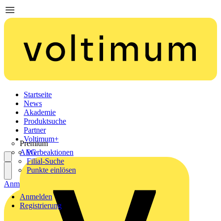
Startseite
News
Akademie
Produktsuche
Partner
Voltimum+
Premium
AEG
Werbeaktionen
Filial-Suche
Punkte einlösen
Anmelden
Registrierung
Anmelden
Registrierung