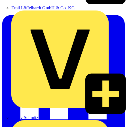
Emil Löffelhardt GmbH & Co. KG
Hardy Schmitz