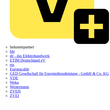
Industriepartner
bfe
de - das Elektrohandwerk
ETIM Deutschland eV
etz
Europacable
GED Gesellschaft für Energiedienstleistung - GmbH & Co. KG
VDE
Weka
Westermann
ZVEH
ZVEI