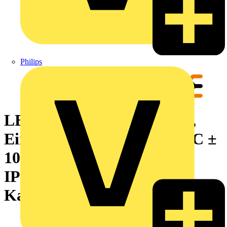
Philips
LED-Modul, 6500K, White,
Eingangsspannung: 24 V DC ±
10%, 0.16 A, 3.8 W, 443 lm,
IP67, Vorkonfektioniertes
Kabel, Anschlussgewinde: ohne