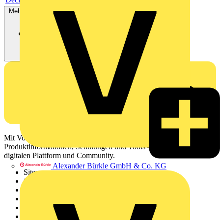
Mehr anzeigen
Mit Voltimum erhalten Elektrofachkräfte Zugang zu Branchennews,
Produktinformationen, Schulungen und Tools – alles auf einer
digitalen Plattform und Community.
Alexander Bürkle GmbH & Co. KG
Sitemap
Startseite
News
Akademie
Produktsuche
Partner