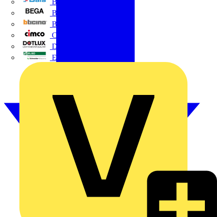
BALS
Bega
Bticino
Cimco
DOTLUX GmbH
Elso