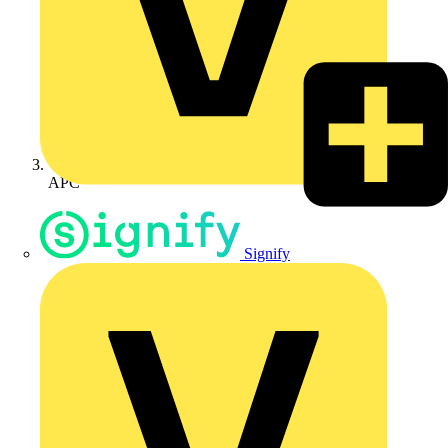
APC
Signify