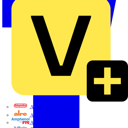
Adaptaflex
Alre
Amphenol FTG