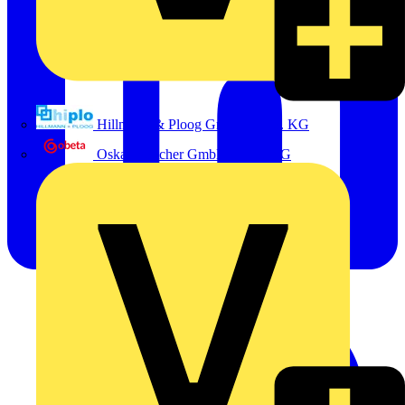
Hillmann & Ploog GmbH & Co. KG
Oskar Böttcher GmbH & Co. KG