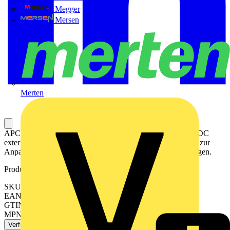
Megger
Mersen
Merten
APC Smart-UPS SRT 4,57 m Verlängerungskabel für 96 VDC
externe Batteriemodule für 3000 VA USVZubehörlösungen zur
Anpassung der Smart-UPS an Ihre spezifischen Anforderungen.
Produktkennzeichen
SKU: SRT010
EAN: 0731304323969
GTIN: 0731304323969
MPN: SRT010
Verfügbar: 1 Händler