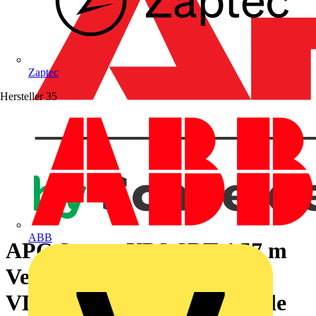
Zaptec
Hersteller
35
ABB
APC Smart-UPS SRT 4,57 m
Verlängerungskabel für 96
VDC externe Batteriemodule