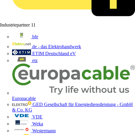
Industriepartner
11
bfe
de - das Elektrohandwerk
ETIM Deutschland eV
etz
Europacable
GED Gesellschaft für Energiedienstleistung - GmbH
& Co. KG
VDE
Weka
Westermann