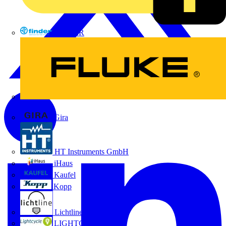
FINDER
FLUKE
Gira
HT Instruments GmbH
iHaus
Kaufel
Kopp
Lichtline
LIGHTCYCLE