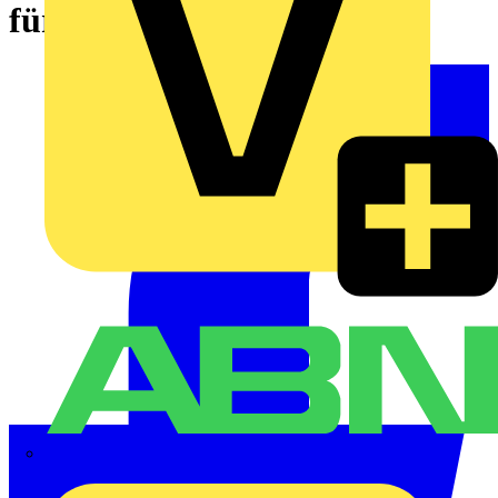
für 3000 VA USV
ABN