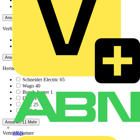
Nein
350
Ja
94
Ansehen -4 Mehr
Verfügbarkeit
Verfügbar
132
Nicht verfügbar
312
Ansehen -4 Mehr
Hersteller
Schneider Electric
65
Wago
40
Busch-Jaeger
1
DEHN
1
APC
25
ABB
8
Ansehen 11 Mehr
ABN
Vertriebspartner