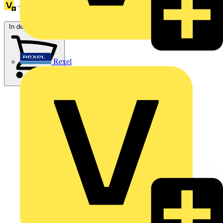
Treuepunkte:
11
In den Warenkorb
Rexel