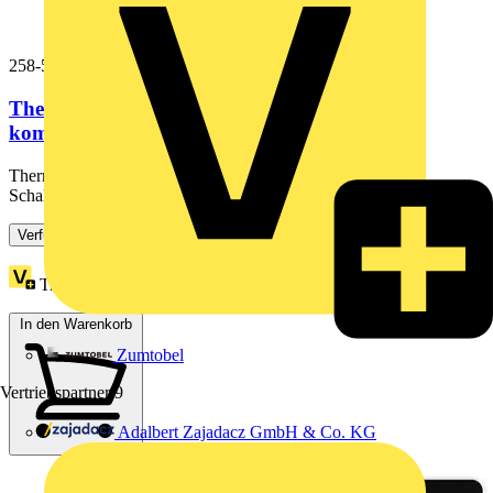
258-5100
Thermotransferdrucker,Smart Printer,für die
komplette...
Thermotransferdrucker; Smart Printer; für die komplette
Schaltschrankbeschriftung; mobiles Starterkit; Ohne...
Verfügbar: 2 Händler
Treuepunkte:
25
In den Warenkorb
Zumtobel
Vertriebspartner
9
Adalbert Zajadacz GmbH & Co. KG