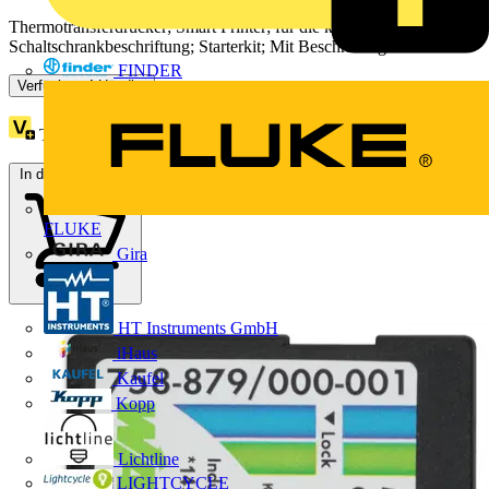
Thermotransferdrucker; Smart Printer; für die komplette
Schaltschrankbeschriftung; Starterkit; Mit Beschriftungsmaterial
FINDER
Verfügbar: 4 Händler
Treuepunkte:
25
In den Warenkorb
FLUKE
Gira
HT Instruments GmbH
iHaus
Kaufel
Kopp
Lichtline
LIGHTCYCLE