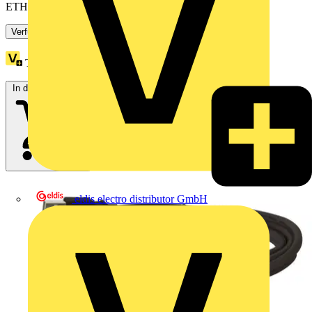
ETHERNET; Web PanelHardwareausstattung PIO1 2...
Verfügbar: 2 Händler
Treuepunkte:
1117
In den Warenkorb
eldis electro distributor GmbH