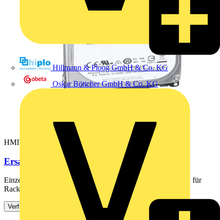
Hillmann & Ploog GmbH & Co. KG
Oskar Böttcher GmbH & Co. KG
HMIYHDD01TR2
Ersatzteil HDD Enterprise 24/7 für Rack PC
Einzelkomponenten. Ersatzteil HDD mit Montageschrauben für
Rack PC, 1 TB (Enterprise 24/7), blank. Optimized Alle...
Verfügbar: 1 Händler