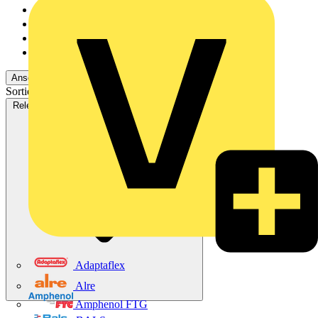
Rexel
254
Adalbert Zajadacz Gm...
193
Emil Löffelhardt Gmb...
124
Oskar Böttcher GmbH...
24
Ansehen -2 Mehr
Sortieren nach:
Relevanz
Verfügbarkeit
V+ Punkte
Relevanz
Adaptaflex
Alre
Amphenol FTG