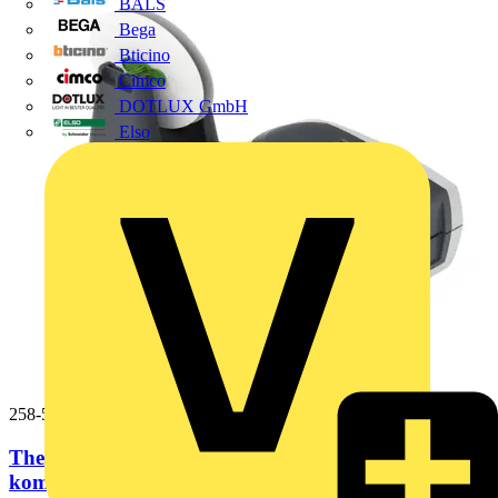
BALS
Bega
Bticino
Cimco
DOTLUX GmbH
Elso
258-5107
Thermotransferdrucker,Smart Printer,für die
komplette...