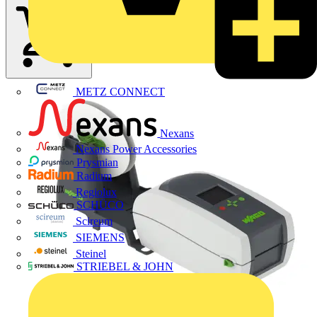
METZ CONNECT
Nexans
Nexans Power Accessories
Prysmian
Radium
Regiolux
SCHÜCO
Scireum
SIEMENS
Steinel
STRIEBEL & JOHN