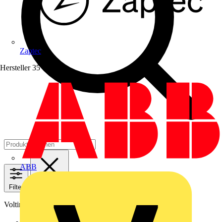
Zaptec
Hersteller
35
ABB
Filter
Schließen
Voltimum+ Treueprogramm