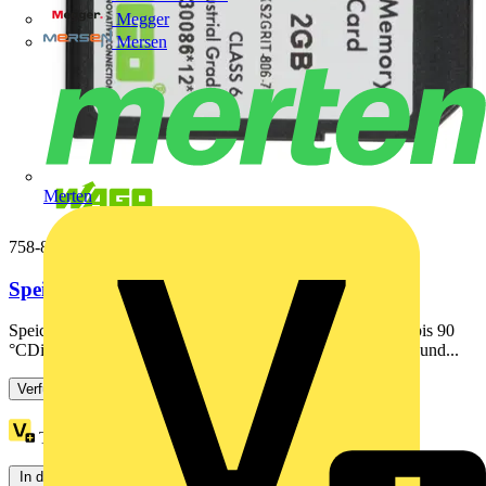
Megger
Mersen
Merten
758-879/000-001
Speicherkarte SD,SLC-NAND,2 GByte
Speicherkarte SD; SLC-NAND; 2 GByte; Temperatur -40 bis 90
°CDie SD-Speicherkarte ersetzt tradionelle Speichermedien und...
Verfügbar: 3 Händler
Treuepunkte:
94
In den Warenkorb