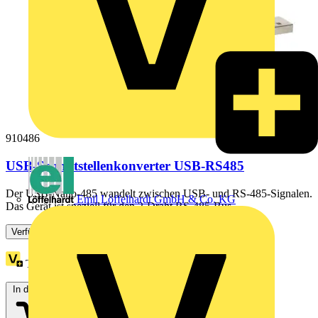
910486
USB-Schnittstellenkonverter USB-RS485
Der USB-Nano-485 wandelt zwischen USB- und RS-485-Signalen.
Emil Löffelhardt GmbH & Co. KG
Das Gerät ist speziell für den 2-Draht RS-485-Bus...
Verfügbar: 1 Händler
Treuepunkte:
1
In den Warenkorb