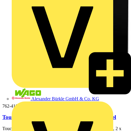
Alexander Bürkle GmbH & Co. KG
762-4103
Touch Panel 600,17,8 cm (7,0"),800 x 480 Pixel
Touch Panel 600; 17,8 cm (7,0"); 800 x 480 Pixel; 2 x USB, 2 x