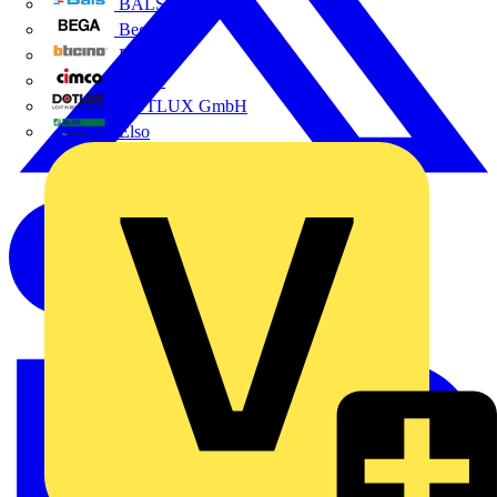
BALS
Bega
Bticino
Cimco
DOTLUX GmbH
Elso