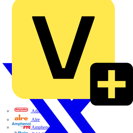
Adaptaflex
Alre
Amphenol FTG