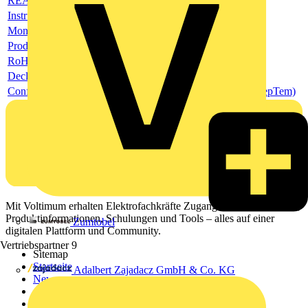
REACH Declaration (ReachDeclaration)
Instructions and Manuals (InsMan)
Montage- und Betriebsanleitung
Product data sheet
RoHS Declaration (RoHSInformation)
Declaration of Conformity - CE (DecConCe)
Conflict Minerals Reporting Template (CMRT) (ConMinRepTem)
Mit Voltimum erhalten Elektrofachkräfte Zugang zu Branchennews,
Produktinformationen, Schulungen und Tools – alles auf einer
Zumtobel
digitalen Plattform und Community.
Vertriebspartner
9
Sitemap
Startseite
Adalbert Zajadacz GmbH & Co. KG
News
Akademie
Produktsuche