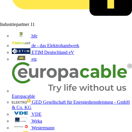
Industriepartner
11
bfe
de - das Elektrohandwerk
ETIM Deutschland eV
etz
Europacable
GED Gesellschaft für Energiedienstleistung - GmbH
& Co. KG
VDE
Weka
Westermann