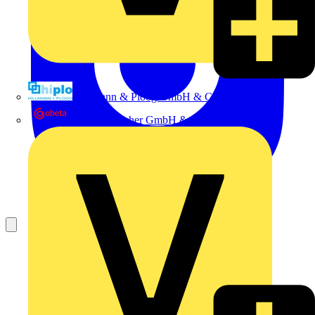
Hillmann & Ploog GmbH & Co. KG
Oskar Böttcher GmbH & Co. KG