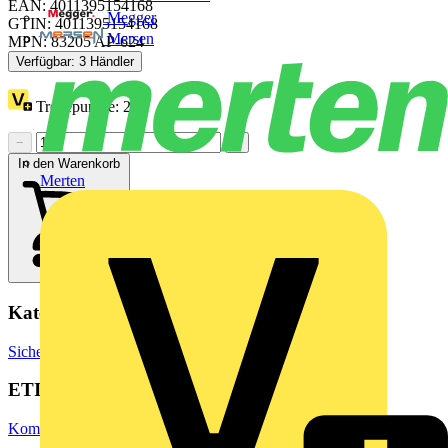
EAN: 4011395154168
Megger
GTIN: 4011395154168
Mersen
MPN: 83205 AP-624
Verfügbar: 3 Händler
Treuepunkte:
2
−
+
In den Warenkorb
Merten
Kategorien
Sicherheit & Zutrittskontrolle
Zutrittskontrollsysteme
ETIM Group
Kommunikationstechnik/Komponenten und Systeme