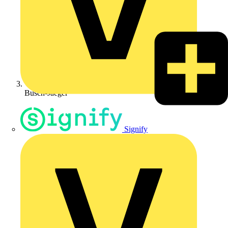
Busch-Jaeger
Signify