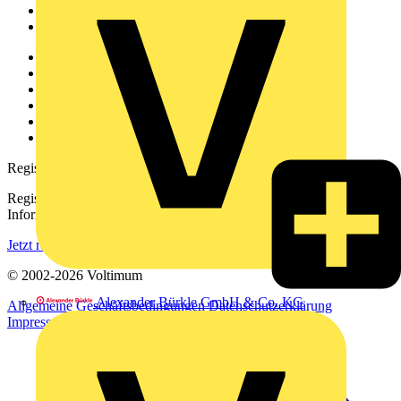
Partner
Voltimum+
Weitere Links
Über uns
Kontakt
Downloadbereich (PDFs)
Häufig gestellte Fragen
voltimum.com
Registrierung
Registrieren Sie sich kostenlos und erhalten Sie stets aktuelle
Informationen aus der Elektroindustrie.
Jetzt registrieren
© 2002-
2026
Voltimum
Alexander Bürkle GmbH & Co. KG
Allgemeine Geschäftsbedingungen
Datenschutzerklärung
Impressum