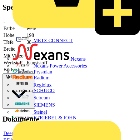
Spezifikationen
-
-
Farbe
weiß
Höhe
198
METZ CONNECT
Tiefe
38
Breite
81
Mit Video
-
Nexans
Werkstoff
Kunststoff
Nexans Power Accessories
Bildsystem
-
Prysmian
Mehr anzeigen
Radium
Regiolux
SCHÜCO
Scireum
SIEMENS
Steinel
Dokumente
STRIEBEL & JOHN
Deeplink product page