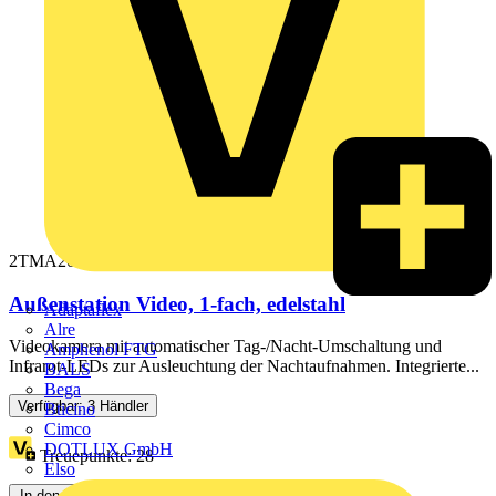
2TMA200010X0003
Außenstation Video, 1-fach, edelstahl
Adaptaflex
Alre
Videokamera mit automatischer Tag-/Nacht-Umschaltung und
Amphenol FTG
Infrarot-LEDs zur Ausleuchtung der Nachtaufnahmen. Integrierte...
BALS
Bega
Verfügbar: 3 Händler
Bticino
Cimco
DOTLUX GmbH
Treuepunkte:
28
Elso
In den Warenkorb