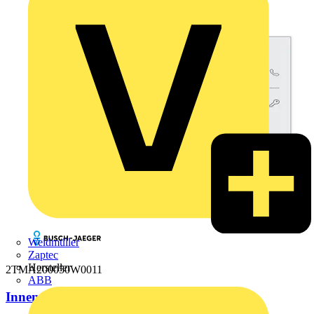
Weidmüller
Zaptec
Hersteller
2TMA200050W0011
ABB
Innenstation Video 4.3"