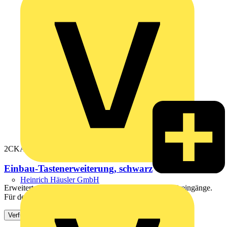
2CKA008300A0546
Einbau-Tastenerweiterung, schwarz
Heinrich Häusler GmbH
Erweitert das Einbau-Audiomodul um weitere 12 Binäreingänge.
Für den Einsatz mit Art. Nr. 83501, 83501-101, 83111, ...
Verfügbar: 3 Händler