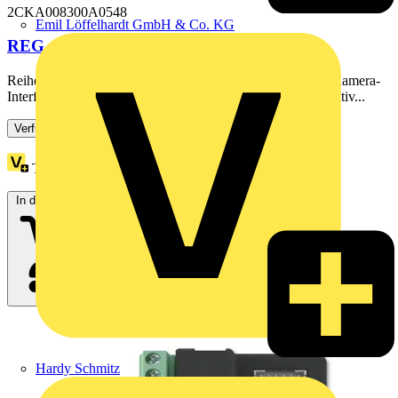
2CKA008300A0548
Emil Löffelhardt GmbH & Co. KG
REG-Adapter
Reiheneinbaugerät (REG)-Adapter für die Aufnahme des Kamera-
Interface (83327), Schaltaktor Unterputz (83335 U) und Aktiv...
Verfügbar: 3 Händler
Treuepunkte:
1
In den Warenkorb
Hardy Schmitz