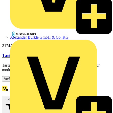
Alexander Bürkle GmbH & Co. KG
2TMA130160N0025
Tastenmodul, 3-fach
Tastenmodul mit drei runden Ruftasten. Modul / Ersatzteil für
modulare Außenstationen mit Cliptechnik. Für...
Verfügbar: 3 Händler
Treuepunkte:
2
In den Warenkorb