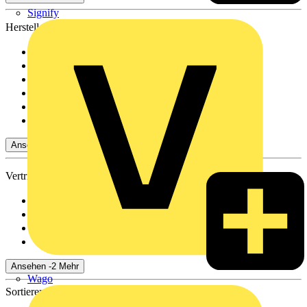
Signify
Hersteller
Busch-Jaeger
(131)
Schneider Electric
(6)
ABB
(27)
Elso
(3)
JUNG
(121)
Phoenix Contact
(2)
Ansehen 6 Mehr
Vertriebspartner
Adalbert Zajadacz Gm...
(312)
Rexel
(282)
Oskar Böttcher GmbH...
(250)
Emil Löffelhardt Gmb...
(37)
Ansehen -2 Mehr
Wago
Sortieren nach: