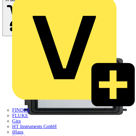
FINDER
FLUKE
Gira
HT Instruments GmbH
iHaus