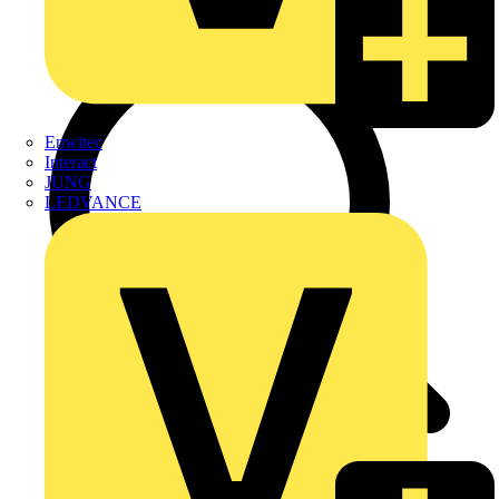
Enwitec
Interact
JUNG
LEDVANCE