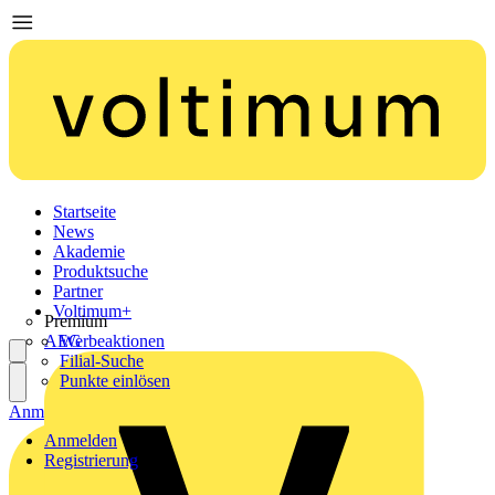
Startseite
News
Akademie
Produktsuche
Partner
Voltimum+
Premium
AEG
Werbeaktionen
Filial-Suche
Punkte einlösen
Anmelden
Registrierung
Anmelden
Registrierung