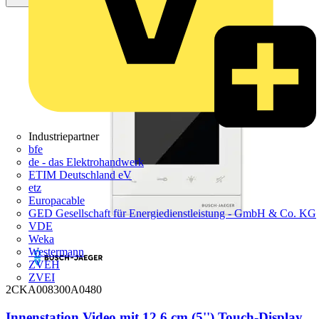
Industriepartner
bfe
de - das Elektrohandwerk
ETIM Deutschland eV
etz
Europacable
GED Gesellschaft für Energiedienstleistung - GmbH & Co. KG
VDE
Weka
Westermann
ZVEH
ZVEI
2CKA008300A0480
Innenstation Video mit 12,6 cm (5'') Touch-Display