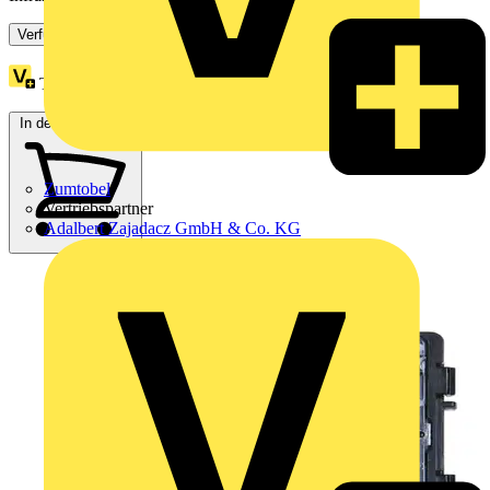
Verfügbar: 3 Händler
Treuepunkte:
23
In den Warenkorb
Zumtobel
Vertriebspartner
Adalbert Zajadacz GmbH & Co. KG