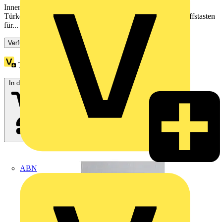
Innenstation mit 4.3“ Display (None-Touch) für die
Türkommnikation Busch-Welcome® 2-Draht. Schnellzugriffstasten
für...
Verfügbar: 3 Händler
Treuepunkte:
6
In den Warenkorb
ABN