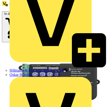
Treuepunkte:
2
In den Warenkorb
Hillmann & Ploog GmbH & Co. KG
Oskar Böttcher GmbH & Co. KG