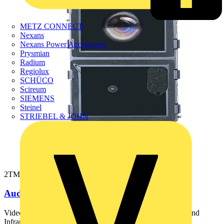
METZ CONNECT
Nexans
Nexans Power Accessories
Prysmian
Radium
Regiolux
SCHÜCO
Scireum
SIEMENS
Steinel
STRIEBEL & JOHN
2TMA200160N0037
Audio/Video-Modul 180
Videokamera mit automatischer Tag-/Nacht-Umschaltung und
Infrarot-LEDs zur Ausleuchtung der Nachtaufnahmen. ...