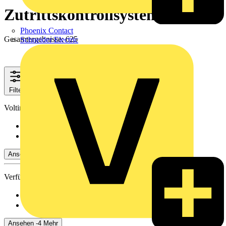
Zutrittskontrollsysteme
Phoenix Contact
Gesamtergebnisse: 625
Schneider Electric
Filter
Schließen
Voltimum+ Treueprogramm
Nein
(459)
Ja
(166)
Ansehen -4 Mehr
Verfügbarkeit
Verfügbar
(133)
Nicht verfügbar
(492)
Ansehen -4 Mehr