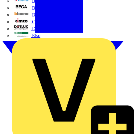
BALS
Bega
Bticino
Cimco
DOTLUX GmbH
Elso