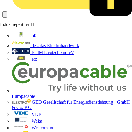
Industriepartner
11
bfe
de - das Elektrohandwerk
ETIM Deutschland eV
etz
Europacable
GED Gesellschaft für Energiedienstleistung - GmbH
& Co. KG
VDE
Weka
Westermann