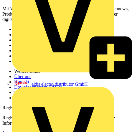
Mit Voltimum erhalten Elektrofachkräfte Zugang zu Branchennews,
Produktinformationen, Schulungen und Tools – alles auf einer
digitalen Plattform und Community.
Sitemap
Startseite
News
Akademie
Produktsuche
Partner
Voltimum+
Weitere Links
Über uns
Kontakt
eldis electro distributor GmbH
Downloadbereich (PDFs)
Häufig gestellte Fragen
voltimum.com
Registrierung
Registrieren Sie sich kostenlos und erhalten Sie stets aktuelle
Informationen aus der Elektroindustrie.