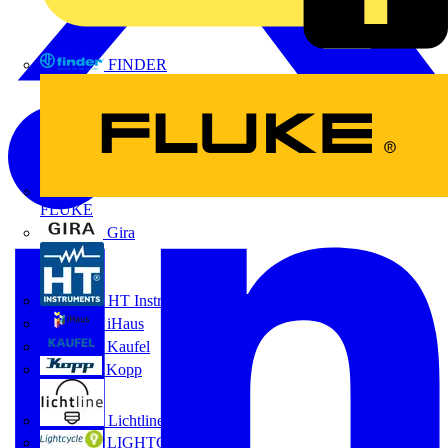
FINDER
FLUKE
Gira
HT Instruments GmbH
iHaus
Kaufel
Kopp
Lichtline
LIGHTCYCLE