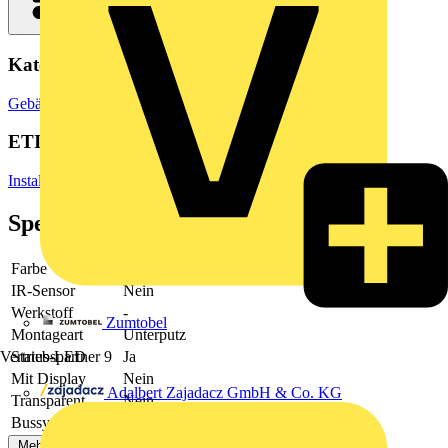
Kategorien
Gebäudeleittechnik & Automation
Lichtsteuerungssysteme
ETIM Group
Installationsbussysteme
Spezifikationen
Farbe
Bronze
IR-Sensor
Nein
Werkstoff
-
Zumtobel
Montageart
Unterputz
Vertriebspartner
9
Status-LED
Ja
Mit Display
Nein
Adalbert Zajadacz GmbH & Co. KG
Transparent
Nein
Bussystem KNX
Ja
Mehr anzeigen