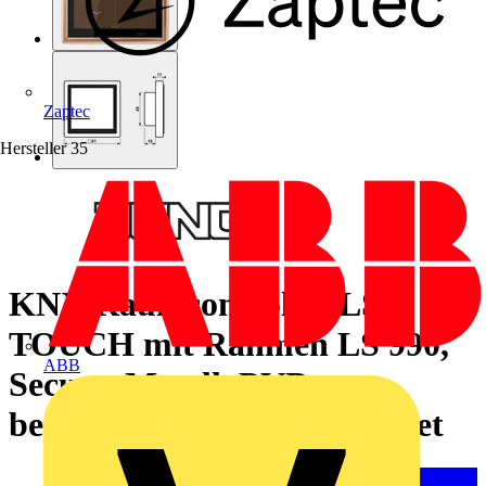
Zaptec
Hersteller
35
KNX Raumcontroller LS
TOUCH mit Rahmen LS 990,
ABB
Secure, Metall, PVD-
beschichtet, Bronze gebürstet