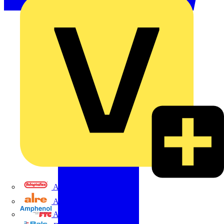
Adaptaflex
Alre
Amphenol FTG