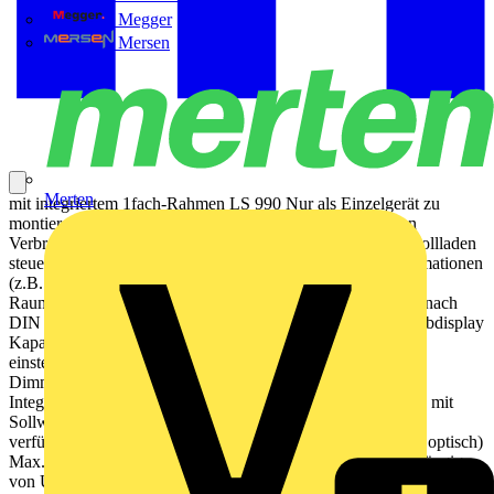
Megger
Mersen
Merten
mit integriertem 1fach-Rahmen LS 990 Nur als Einzelgerät zu
montieren! Bestimmungsgemäßer Gebrauch Bedienen von
Verbrauchern (Licht schalten und dimmen, Jalousien und Rollladen
steuern etc.) Visualisieren von Anlagenzuständen und Informationen
(z.B. Temperatur und Helligkeit) Messen und Regeln der
Raumtemperatur Montage in Gerätedose mit Abmessungen nach
DIN 49073 Produkteigenschaften Hochauflösendes IPS Farbdisplay
Kapazitiver Touchscreen Funktionen der Favoriten-Seiten
einstellbar (ohne ETS) Max. 32 Bedienfunktionen Schalten,
Dimmen, Jalousiesteuerung, Wertgeber, Szenenaufruf etc.
Integrierter Raumtemperaturfühler Raumtemperaturregelung mit
Sollwertvorgabe Steuerung von Split-Units (nur mit Update,
verfügbar seit Juli 2024) Alarmfunktion (akustisch und/oder optisch)
Max. 8 Zeitschaltfunktionen aktivierbar und einstellbar (abhängig
von Uhrzeit, Astro oder Zufall) Integrierter Näherungs- und