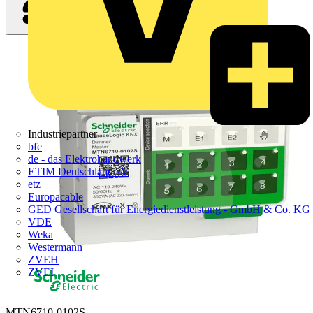
Industriepartner
bfe
de - das Elektrohandwerk
ETIM Deutschland eV
etz
Europacable
GED Gesellschaft für Energiedienstleistung - GmbH & Co. KG
VDE
Weka
Westermann
ZVEH
ZVEI
MTN6710-0102S