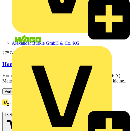
Alexander Bürkle GmbH & Co. KG
2757-1110
Home Relay,2DI/2DO,6 A,weiß
Home Relay; 2DI/2DO; 6 A; ThreadWAGO Home Relay (6 A) –
Matter® over Thread® | Smartes Unterputz-Funkmodul für kleine...
Verfügbar: 3 Händler
Treuepunkte:
5
In den Warenkorb