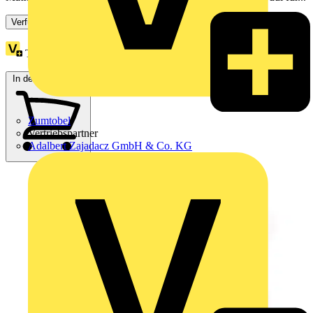
Verfügbar: 3 Händler
Treuepunkte:
5
In den Warenkorb
Zumtobel
Vertriebspartner
Adalbert Zajadacz GmbH & Co. KG