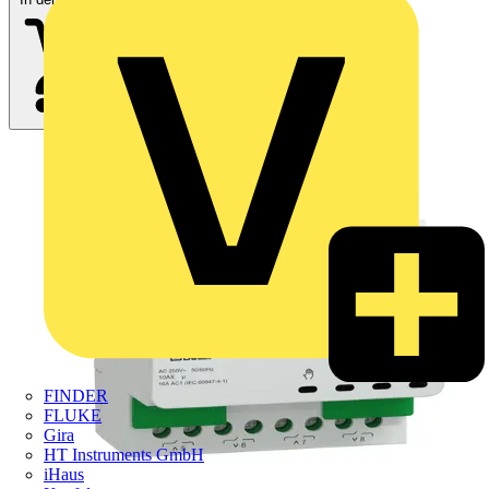
FINDER
FLUKE
Gira
HT Instruments GmbH
iHaus