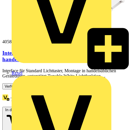
4058075837584
Interface für Standard Lichttaster, Montage in
handelsüblichen Gerätedosen,...
Interface für Standard Lichttaster, Montage in handelsüblichen
Rexel
Gerätedosen, unterstützt Tunable White Lichtfunktion....
Verfügbar: 3 Händler
Treuepunkte:
1
In den Warenkorb