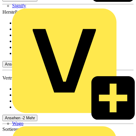
Signify
Hersteller
Busch-Jaeger
(188)
Schneider Electric
(99)
LEDVANCE
(36)
Wago
(29)
Philips
(14)
Signify
(10)
Ansehen 14 Mehr
Vertriebspartner
Adalbert Zajadacz Gm...
(2131)
Rexel
(1870)
Oskar Böttcher GmbH...
(732)
Emil Löffelhardt Gmb...
(605)
Ansehen -2 Mehr
Wago
Sortieren nach: