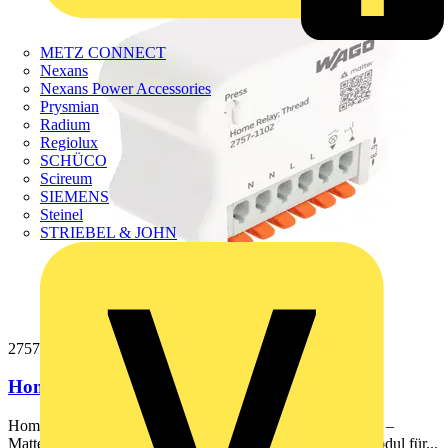
METZ CONNECT
Nexans
Nexans Power Accessories
Prysmian
Radium
Regiolux
SCHÜCO
Scireum
SIEMENS
Steinel
STRIEBEL & JOHN
2757-1102
Home Relay,1DI/1DO,16 A,weiß
Home Relay; 1DI/1DO; 16 A; ThreadWAGO Home Relay –
Matter® over Thread® (16 A) | Smartes Unterputz-Funkmodul für...