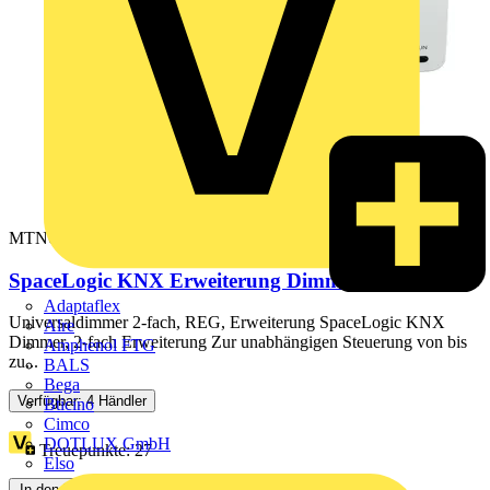
MTN6810-0102
SpaceLogic KNX Erweiterung Dimmer
Adaptaflex
Universaldimmer 2-fach, REG, Erweiterung SpaceLogic KNX
Alre
Dimmer, 2-fach Erweiterung Zur unabhängigen Steuerung von bis
Amphenol FTG
zu...
BALS
Bega
Verfügbar: 4 Händler
Bticino
Cimco
DOTLUX GmbH
Treuepunkte:
27
Elso
In den Warenkorb