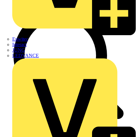
Enwitec
Interact
JUNG
LEDVANCE