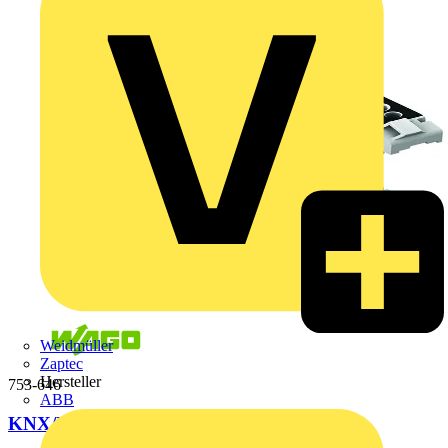
Weidmüller
Zaptec
Hersteller
753-646
ABB
KNX/EIB/TP1-Schnittstelle,lichtgrau