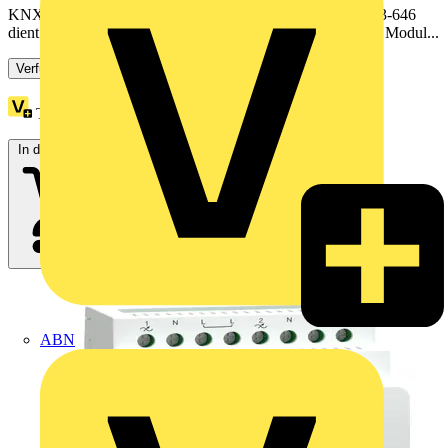
KNX/EIB/TP1-SchnittstelleDas KNX/EIB/TP1-Modul 753-646
dient zur Anbindung an ein KNX/EIB/TP1-Netzwerk. Das Modul...
Verfügbar: 4 Händler
Treuepunkte:
297
In den Warenkorb
ABN