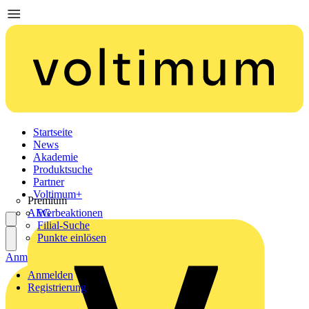
Startseite
News
Akademie
Produktsuche
Partner
Voltimum+
Premium
AEG
Werbeaktionen
Filial-Suche
Punkte einlösen
Anmelden
Registrierung
Anmelden
Registrierung