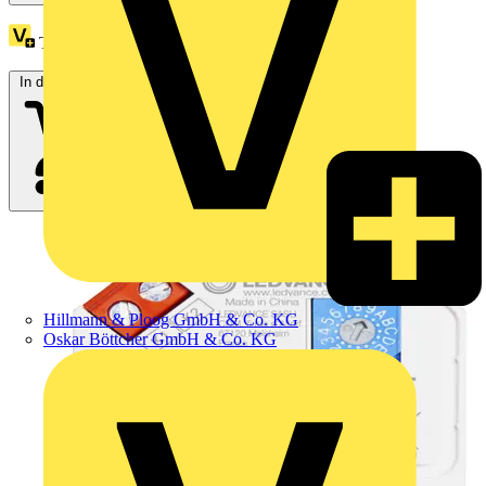
Treuepunkte:
5
In den Warenkorb
Hillmann & Ploog GmbH & Co. KG
Oskar Böttcher GmbH & Co. KG