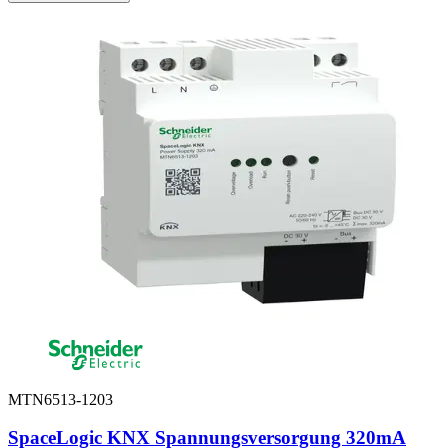
MTN6513-1203
SpaceLogic KNX Spannungsversorgung 320mA