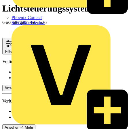
Lichtsteuerungssysteme
Phoenix Contact
Gesamtergebnisse: 2526
Schneider Electric
Filter
Schließen
Voltimum+ Treueprogramm
Nein
(2049)
Ja
(477)
Ansehen -4 Mehr
Verfügbarkeit
Verfügbar
(898)
Nicht verfügbar
(1628)
Ansehen -4 Mehr