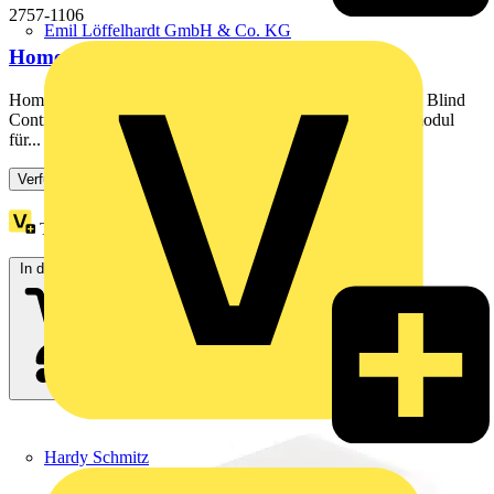
2757-1106
Emil Löffelhardt GmbH & Co. KG
Home Blind Control,2DI/2DO,3 A,weiß
Home Blind Control; 2DI/2DO; 3 A; ThreadWAGO Home Blind
Control – Matter® over Thread® (3 A) – Unterputz-Funkmodul
für...
Verfügbar: 3 Händler
Treuepunkte:
5
In den Warenkorb
Hardy Schmitz