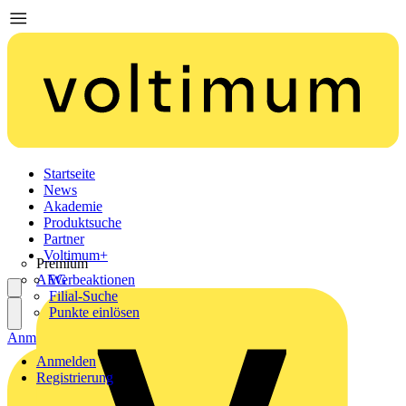
Startseite
News
Akademie
Produktsuche
Partner
Voltimum+
Premium
AEG
Werbeaktionen
Filial-Suche
Punkte einlösen
Anmelden
Registrierung
Anmelden
Registrierung