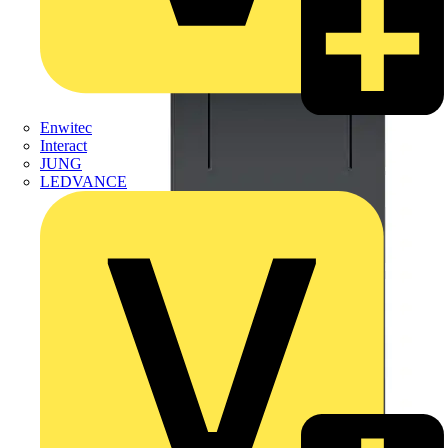
Enwitec
Interact
JUNG
LEDVANCE