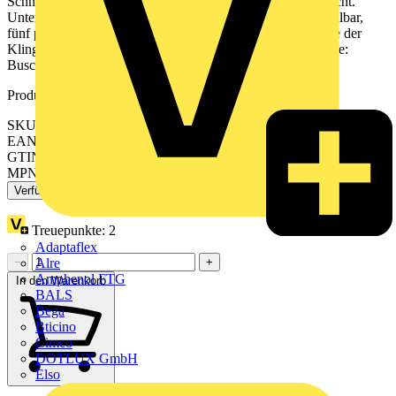
Schnellzugriffstasten für Türöffnen, Stummschalten und Licht.
Unterschiedliche Klingeltöne für Tür- und Etagenruf einstellbar,
fünf polyphone Klingeltöne stehen zur Auswahl. Lautstärke der
Klingeltöne einstellbar. Verbrauchseinheiten: 1. Produktreihe:
Busch-Welcome® 2-Draht​
Produktkennzeichen
SKU: 2CKA008300A0325
EAN: 4011395169377
GTIN: 4011395169377
MPN: 83210 AP-681
Verfügbar: 2 Händler
Treuepunkte:
2
Adaptaflex
Alre
−
+
Amphenol FTG
In den Warenkorb
BALS
Bega
Bticino
Cimco
DOTLUX GmbH
Elso