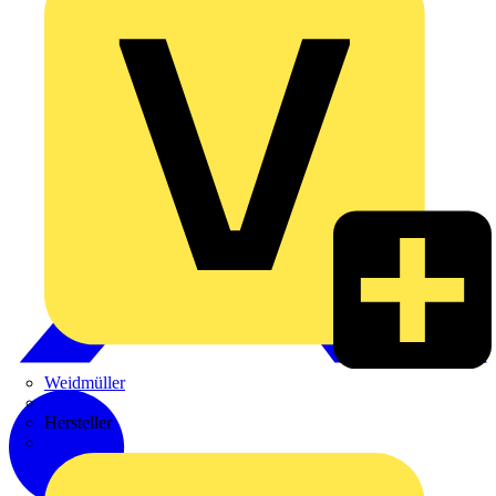
Weidmüller
Zaptec
Hersteller
ABB