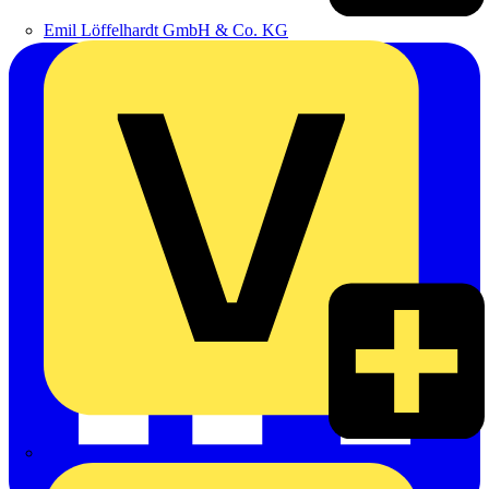
Emil Löffelhardt GmbH & Co. KG
Hardy Schmitz