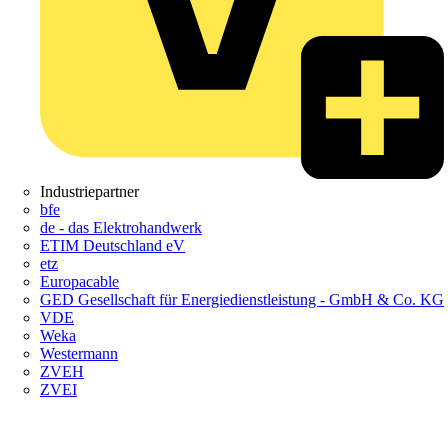
Industriepartner
bfe
de - das Elektrohandwerk
ETIM Deutschland eV
etz
Europacable
GED Gesellschaft für Energiedienstleistung - GmbH & Co. KG
VDE
Weka
Westermann
ZVEH
ZVEI