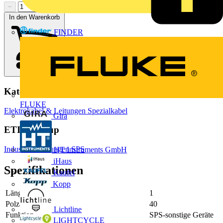
−
+
In den Warenkorb
FINDER
Kategorien
FLUKE
Elektrokabel & Leitungen
Spezialkabel
Gira
ETIM Group
Industriesteuerungen SPS
HT Instruments GmbH
iHaus
Spezifikationen
Kaufel
Kopp
Länge
1
Polzahl
40
Lichtline
Funktion
SPS-sonstige Geräte
LIGHTCYCLE