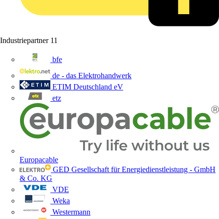
Industriepartner
11
bfe
de - das Elektrohandwerk
ETIM Deutschland eV
etz
Europacable
GED Gesellschaft für Energiedienstleistung - GmbH
& Co. KG
VDE
Weka
Westermann