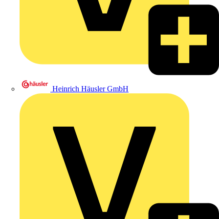
Heinrich Häusler GmbH