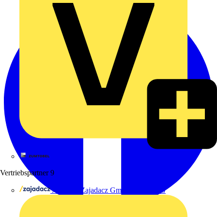
Zumtobel
Vertriebspartner
9
Adalbert Zajadacz GmbH & Co. KG