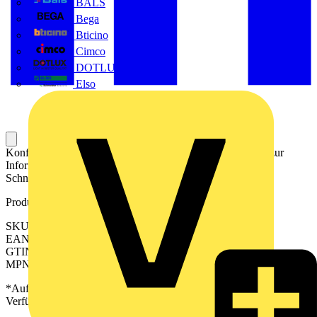
BALS
Bega
Bticino
Cimco
DOTLUX GmbH
Elso
Konfektioniertes Kabel für die elektrische Verbindung und zur
Informationsübertragung zwischen der SPS und einer SPS-
Schnittstelle.
Produktkennzeichen
SKU: 2579210010
EAN: 04099986601338
GTIN: 04099986601338
MPN: PAC-S1500-UNIU-V1-1M
*Auf Anfrage verfügbar - bitte in den Warenkorb legen, um
Verfügbarkeit zu prüfen