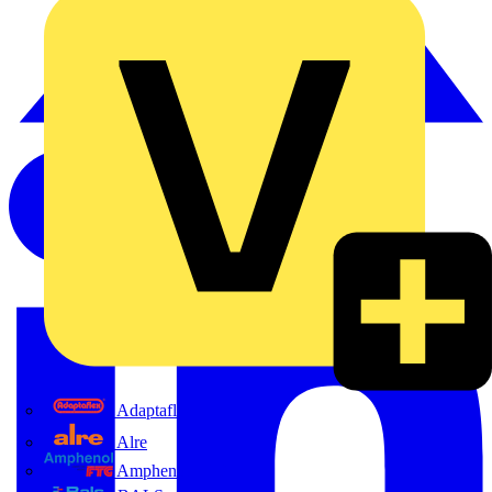
Adaptaflex
Alre
Amphenol FTG