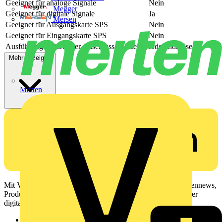
Geeignet für analoge Signale
Nein
Megger
Geeignet für digitale Signale
Ja
Mersen
Geeignet für Ausgangskarte SPS
Nein
Geeignet für Eingangskarte SPS
Nein
Ausführung elektrischer Anschluss, feldseitig
Aderendhülse
Mehr anzeigen
Merten
Mit Voltimum erhalten Elektrofachkräfte Zugang zu Branchennews,
Produktinformationen, Schulungen und Tools – alles auf einer
digitalen Plattform und Community.
Sitemap