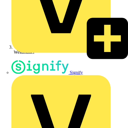
Weidmüller
Signify