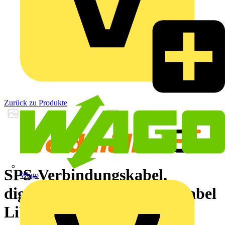
Zurück zu Produkte
SPS-Verbindungskabel,
Wago
digitale Signale, 40 Pole, Kabel
LiYY, 1 m