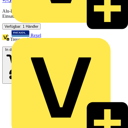
+/-5% m. K.-Mantel halogenfrei
Alu-Draht nach DIN EN 62561-2 (VDE 0185-561-2), für den
Einsatz bei Blitzschutzanlagen als Ableitung. Ausführung mit...
Verfügbar: 1 Händler
Rexel
Treuepunkte:
1
In den Warenkorb