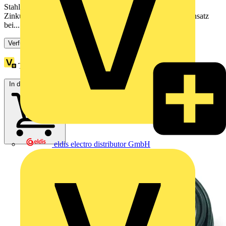
Stahldraht nach DIN EN 62561-2 (VDE 0185-561-2) mit
Zinküberzug ≥ 50 µm Mittelwert (rd. 350 g/m2), für den Einsatz
bei...
Verfügbar: 2 Händler
Treuepunkte:
30
In den Warenkorb
eldis electro distributor GmbH