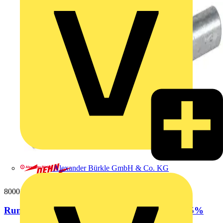
Alexander Bürkle GmbH & Co. KG
800010
Runddraht 10mm St/tZn Ringlaenge 81m +/-5%