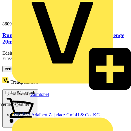
860920
Runddraht 10mm NIRO 1.4301 (V2A) Ringlaenge
20m +/-5%
Edelstahldraht nach DIN EN 62561-2 (VDE 0185-561-2), für den
Einsatz bei Blitzschutzanlagen oder Potentialausgleich.
Verfügbar: 2 Händler
Treuepunkte:
1
In den Warenkorb
Zumtobel
Vertriebspartner
9
Adalbert Zajadacz GmbH & Co. KG