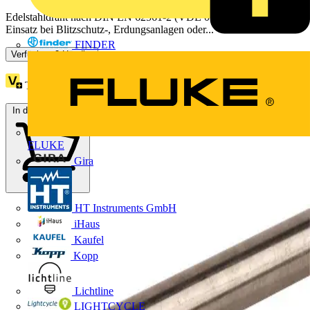
Edelstahldraht nach DIN EN 62561-2 (VDE 0185-561-2), für den
Einsatz bei Blitzschutz-, Erdungsanlagen oder...
FINDER
Verfügbar: 2 Händler
Treuepunkte:
30
In den Warenkorb
FLUKE
Gira
HT Instruments GmbH
iHaus
Kaufel
Kopp
Lichtline
LIGHTCYCLE