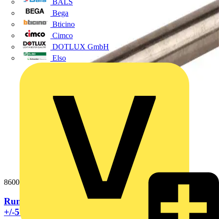
BALS
Bega
Bticino
Cimco
DOTLUX GmbH
Elso
860020
Runddraht 10mm NIRO (V4A) Ringlaenge 20m
+/-5%