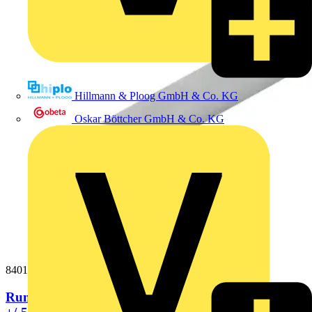
Hillmann & Ploog GmbH & Co. KG
Oskar Böttcher GmbH & Co. KG
840118
Runddraht 8mm AlMgSi weich Ringlaenge 100m