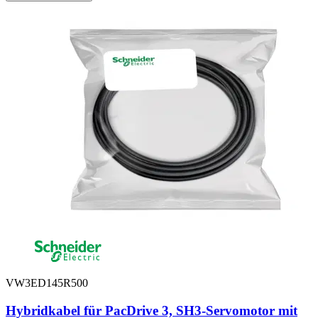
VW3ED145R500
Hybridkabel für PacDrive 3, SH3-Servomotor mit