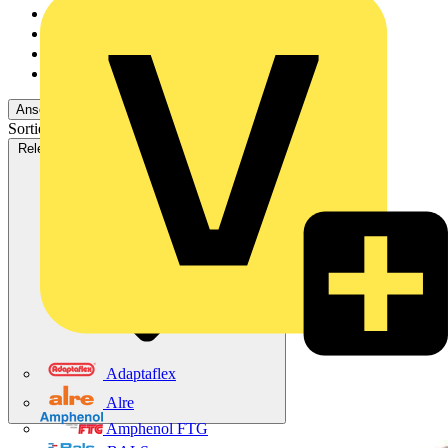
Rexel
1271
Adalbert Zajadacz Gm...
927
Emil Löffelhardt Gmb...
238
Oskar Böttcher GmbH...
53
Ansehen -2 Mehr
Sortieren nach:
Relevanz
Verfügbarkeit
V+ Punkte
Relevanz
Adaptaflex
Alre
Amphenol FTG