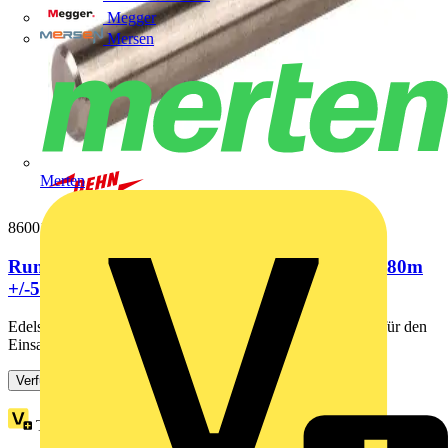
Megger
Mersen
Merten
860010
Runddraht 10mm NIRO (1.4404) Ringlaenge 80m
+/-5%
Edelstahldraht nach DIN EN 62561-2 (VDE 0185-561-2), für den
Einsatz bei Blitzschutz-, Erdungsanlagen oder...
Verfügbar: 2 Händler
Treuepunkte:
75