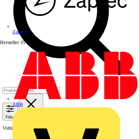
Zaptec
Hersteller
35
ABB
Filter
Schließen
Voltimum+ Treueprogramm