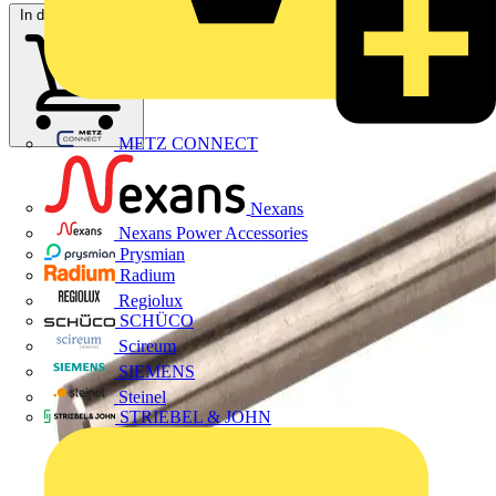
In den Warenkorb
METZ CONNECT
Nexans
Nexans Power Accessories
Prysmian
Radium
Regiolux
SCHÜCO
Scireum
SIEMENS
Steinel
STRIEBEL & JOHN