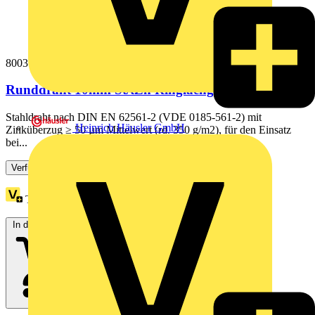
800310
Runddraht 10mm St/tZn Ringlaenge 30m +/-5%
Stahldraht nach DIN EN 62561-2 (VDE 0185-561-2) mit
Heinrich Häusler GmbH
Zinküberzug ≥ 50 µm Mittelwert (rd. 350 g/m2), für den Einsatz
bei...
Verfügbar: 1 Händler
Treuepunkte:
30
In den Warenkorb