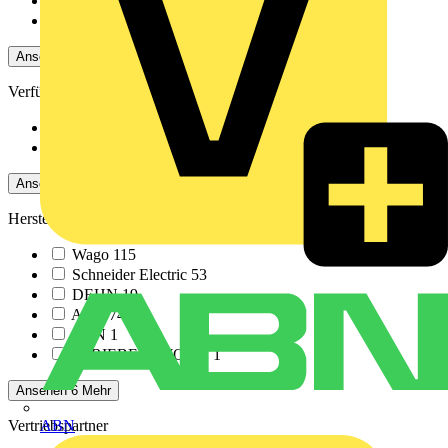
Nein
7657
Ja
154
Ansehen -4 Mehr
Verfügbarkeit
Verfügbar
281
Nicht verfügbar
7530
Ansehen -4 Mehr
Hersteller
Wago
115
Schneider Electric
53
DEHN
19
ABB
74
ABN
1
STRIEBEL & JOHN
1
Ansehen 6 Mehr
ABN
Vertriebspartner