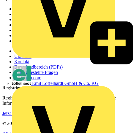
Sitemap
Startseite
News
Akademie
Produktsuche
Partner
Voltimum+
Weitere Links
Über uns
Kontakt
Downloadbereich (PDFs)
Häufig gestellte Fragen
voltimum.com
Emil Löffelhardt GmbH & Co. KG
Registrierung
Registrieren Sie sich kostenlos und erhalten Sie stets aktuelle
Informationen aus der Elektroindustrie.
Jetzt registrieren
© 2002-
2026
Voltimum