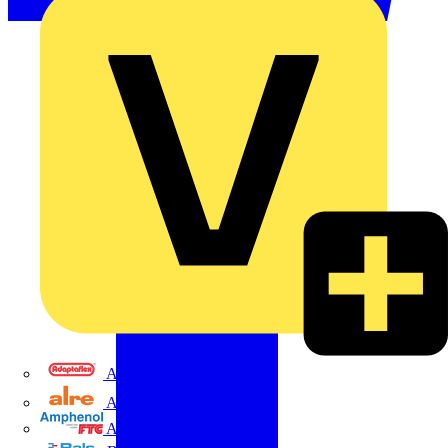
Adaptaflex
Alre
Amphenol FTG