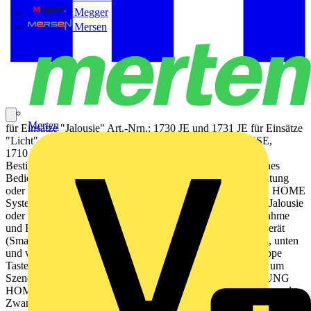
Megger
Mersen
Merten
für Einsätze "Jalousie" Art.-Nrn.: 1730 JE und 1731 JE für Einsätze
"Licht" Art.-Nrn.: 1701 SE, 1701 PSE, 1702 SE, 1704 ESE,
1710 DE, 1711 DE, 1712 DE, 1713 DSTE, 1723 NE
Bestimmungsgemäßer Gebrauch Manuelles und automatisches
Bedienen von z. B. Jalousien, Rollladen, Markisen, Beleuchtung
oder Lüftern Drahtlose Verknüpfung mit Geräten des JUNG HOME
Systems Betrieb mit Systemeinsatz zum Schalten, Dimmen, Jalousie
oder Nebenstelle 3-Draht Produkteigenschaften Inbetriebnahme
und Bedienung über JUNG HOME App mit mobilem Endgerät
(Smartphone oder Tablet) über Bluetooth® Bedienung oben, unten
und vollflächig mit bis zu 2 verknüpften Funktionen pro Wippe
Tasten nutzen zur Steuerung von Bereichen (Gruppen) oder um
Szenen aufzurufen Tasten nutzen, um drahtlos verknüpfte JUNG
HOME Geräte zu bedienen Tasten nutzen, um Sperrfunktion und
Zwangsführung auszulösen Mehrfarbige Statusanzeige mit