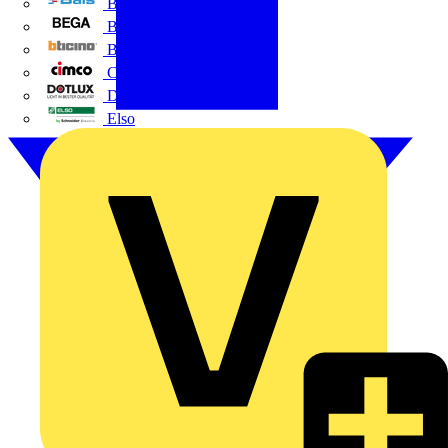
BALS
Bega
Bticino
Cimco
DOTLUX GmbH
Elso