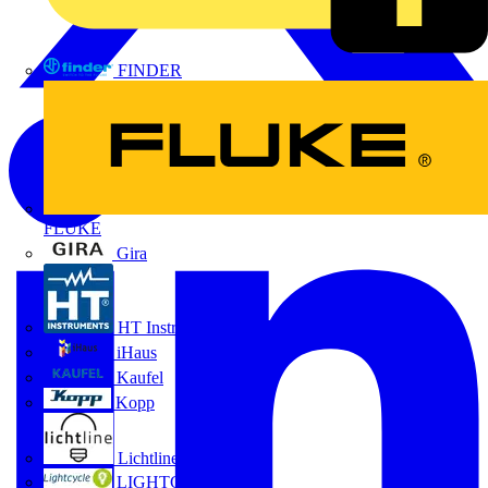
FINDER
FLUKE
Gira
HT Instruments GmbH
iHaus
Kaufel
Kopp
Lichtline
LIGHTCYCLE