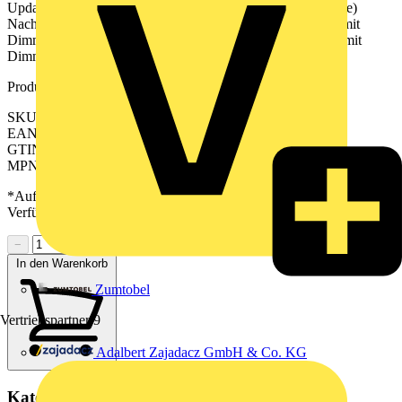
Updates und Terminen finden sie unter jung.group/junghome)
Nachtlichtfunktion mit Zeitraum für Helligkeitsabsenkung, mit
Dimmeinsatz Hotelfunktion (Orientierungslicht statt AUS), mit
Dimmeinsatz
Produktkennzeichen
SKU: BTAL17102P
EAN: 4011377201323
GTIN: 4011377201323
MPN: BT AL 17102 P
*Auf Anfrage verfügbar - bitte in den Warenkorb legen, um
Verfügbarkeit zu prüfen
−
+
In den Warenkorb
Zumtobel
Vertriebspartner
9
Adalbert Zajadacz GmbH & Co. KG
Kategorien