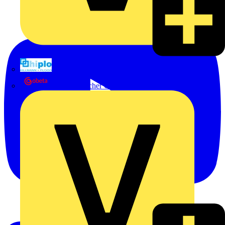
Hillmann & Ploog GmbH & Co. KG
Oskar Böttcher GmbH & Co. KG