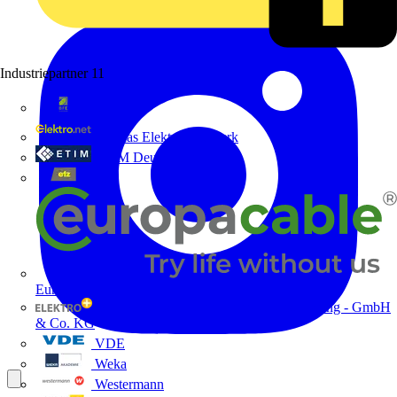
Industriepartner
11
bfe
de - das Elektrohandwerk
ETIM Deutschland eV
etz
Europacable
GED Gesellschaft für Energiedienstleistung - GmbH
& Co. KG
VDE
Weka
Westermann