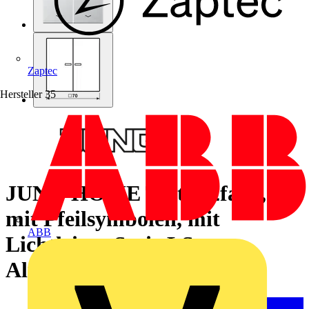
Zaptec
Hersteller
35
JUNG HOME Taster 2fach,
mit Pfeilsymbolen, mit
ABB
Lichtleiter, Serie LS,
Aluminium