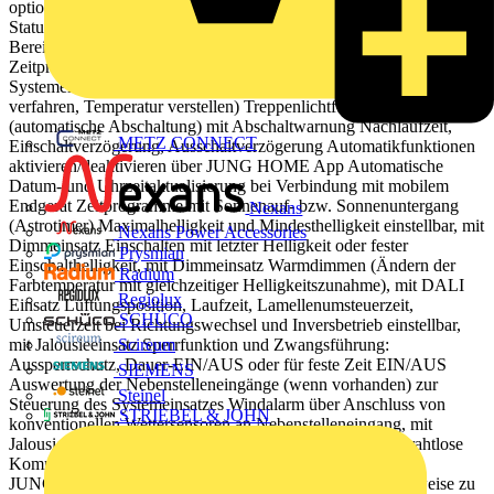
optionalem Nachtmodus Rückmeldung des Lastzustands über
Status-LED Sperren der lokalen Bedienung Einbindung der Last in
Bereiche (Gruppen), Zentralfunktionen und Szenen Bis zu 16
Zeitprogramme steuern die Funktionen des jeweiligen
Systemeinsatzes (Einschalten, Ausschalten, Dimmen, Jalousie
verfahren, Temperatur verstellen) Treppenlichtfunktion
(automatische Abschaltung) mit Abschaltwarnung Nachlaufzeit,
METZ CONNECT
Einschaltverzögerung, Ausschaltverzögerung Automatikfunktionen
aktivieren/deaktivieren über JUNG HOME App Automatische
Datum- und Uhrzeitaktualisierung bei Verbindung mit mobilem
Endgerät Zeitprogramme mit Sonnenauf- bzw. Sonnenuntergang
Nexans
(Astrotimer) Maximalhelligkeit und Mindesthelligkeit einstellbar, mit
Nexans Power Accessories
Dimmeinsatz Einschalten mit letzter Helligkeit oder fester
Prysmian
Einschalthelligkeit, mit Dimmeinsatz Warmdimmen (Ändern der
Radium
Farbtemperatur mit gleichzeitiger Helligkeitszunahme), mit DALI
Regiolux
Einsatz Lüftungsposition, Laufzeit, Lamellenumsteuerzeit,
SCHÜCO
Umsteuerzeit bei Richtungswechsel und Inversbetrieb einstellbar,
mit Jalousieeinsatz Sperrfunktion und Zwangsführung:
Scireum
Aussperrschutz, Dauer-EIN/AUS oder für feste Zeit EIN/AUS
SIEMENS
Auswertung der Nebenstelleneingänge (wenn vorhanden) zur
Steinel
Steuerung des Systemeinsatzes Windalarm über Anschluss von
STRIEBEL & JOHN
konventionellen Wettersensoren an Nebenstelleneingang, mit
Jalousieeinsatz Bluetooth® Mesh für voll verschlüsselte drahtlose
Kommunikation und Repeaterfunktion Updatefähig über
JUNG HOME App Zukünftig per Update verfügbar: (Hinweise zu