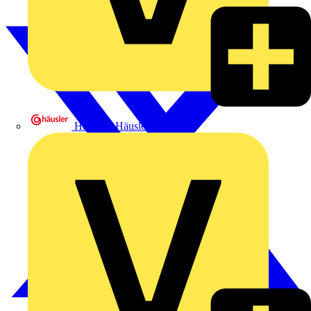
Heinrich Häusler GmbH