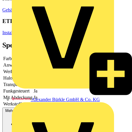
Gebäudeleittechnik & Automation
Lichtsteuerungssysteme
ETIM Group
Installationsschalterprogramme/Steckvorrichtungen
Spezifikationen
Farbe
Aluminium
Anwendung
steuern elektrischer Verbraucher
Werkstoff
Metall
Halogenfrei
Ja
Transparent
Nein
Funkgesteuert
Ja
Mit Abdeckung
Ja
Alexander Bürkle GmbH & Co. KG
Werkstoffgüte
Aluminium
Mehr anzeigen