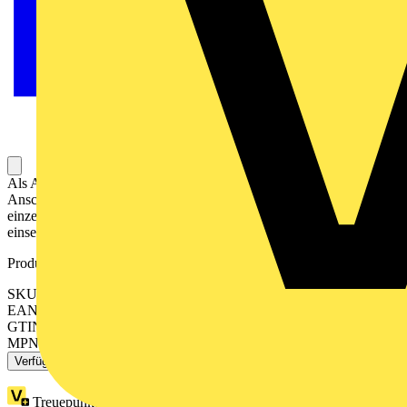
Als Abdeckung für Leitungsauslass. Mit Zugentlastung (ohne
Anschlussklemmenblock). Mit Spreizbefestigung Zentralscheibe
einzeln auch als Abdeckung für Telefonverbinderdosen (VDo)
einsetzbar. Designlinie: Busch-balance® SI
Produktkennzeichen
SKU: 2CKA001710A4256
EAN: 4011395360897
GTIN: 4011395360897
MPN: 2527-915
Verfügbar: 3 Händler
Treuepunkte:
1