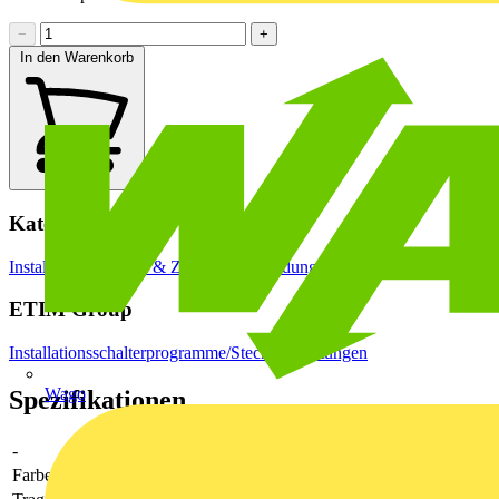
−
+
In den Warenkorb
Kategorien
Installationsmaterial & Zubehör
Verbindungsdosen
Elektrodosen
ETIM Group
Installationsschalterprogramme/Steckvorrichtungen
Wago
Spezifikationen
-
-
Farbe
schwarz