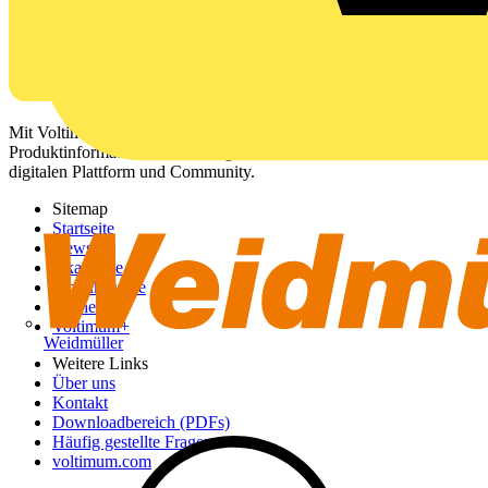
Mit Voltimum erhalten Elektrofachkräfte Zugang zu Branchennews,
Produktinformationen, Schulungen und Tools – alles auf einer
digitalen Plattform und Community.
Sitemap
Startseite
News
Akademie
Produktsuche
Partner
Voltimum+
Weidmüller
Weitere Links
Über uns
Kontakt
Downloadbereich (PDFs)
Häufig gestellte Fragen
voltimum.com