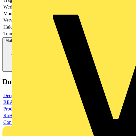
Tragring
Nein
Werkstoff
Kunststoff
Montageart
Unterputz
Verwendung
Leitungsauslass
Halogenfrei
Nein
Transparent
-
Mehr anzeigen
Dokumente
Deeplink product page
REACH Declaration (ReachDeclaration)
Product data sheet
RoHS Declaration (RoHSInformation)
Conflict Minerals Reporting Template (CMRT) (ConMinRepTem)